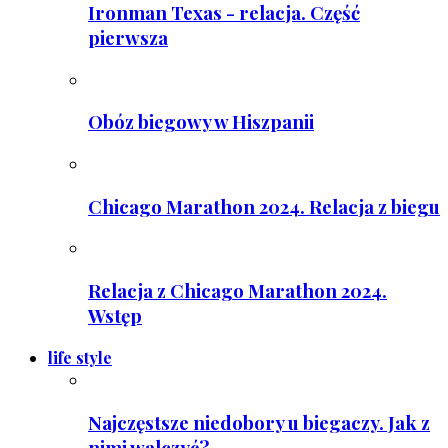
Ironman Texas - relacja. Część
pierwsza
Obóz biegowy w Hiszpanii
Chicago Marathon 2024. Relacja z biegu
Relacja z Chicago Marathon 2024.
Wstęp
life style
Najczęstsze niedobory u biegaczy. Jak z
nimi walczyć?