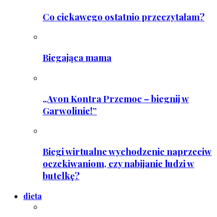
Co ciekawego ostatnio przeczytałam?
Biegająca mama
„Avon Kontra Przemoc – biegnij w
Garwolinie!”
Biegi wirtualne wychodzenie naprzeciw
oczekiwaniom, czy nabijanie ludzi w
butelkę?
dieta