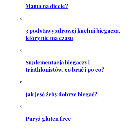
Mama na diecie?
3 podstawy zdrowej kuchni biegacza,
który nie ma czasu
Suplementacja biegaczy i
triathlonistów, co brać i po co?
Jak jeść żeby dobrze biegać?
Paryż gluten free