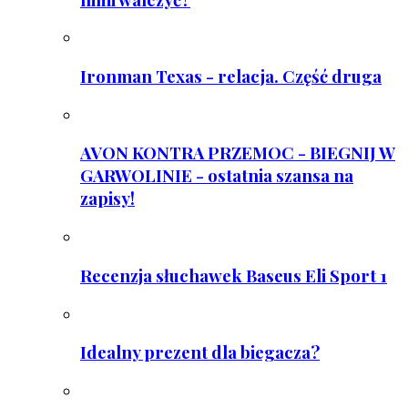
Ironman Texas - relacja. Część druga
AVON KONTRA PRZEMOC - BIEGNIJ W
GARWOLINIE - ostatnia szansa na
zapisy!
Recenzja słuchawek Baseus Eli Sport 1
Idealny prezent dla biegacza?