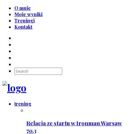
O mnie
Moje wyniki
Treningi
Kontakt
trening
Relacja ze startu w Ironman Warsaw
70.3