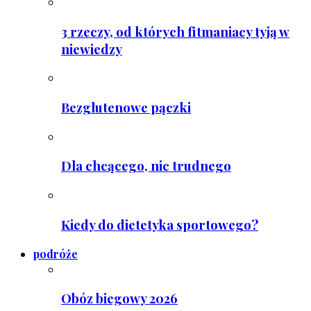
3 rzeczy, od których fitmaniacy tyją w
niewiedzy
Bezglutenowe pączki
Dla chcącego, nic trudnego
Kiedy do dietetyka sportowego?
podróże
Obóz biegowy 2026