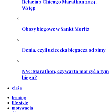
Relacja z Chicago Marathon 2024.
Wstęp
Obozy biegowe w Sankt Moritz
Denia, czyli ucieczka biegacza od zimy
NYC Marathon, czy warto marzyć o tym
biegu?
ciąża
trening
life style
motywacja