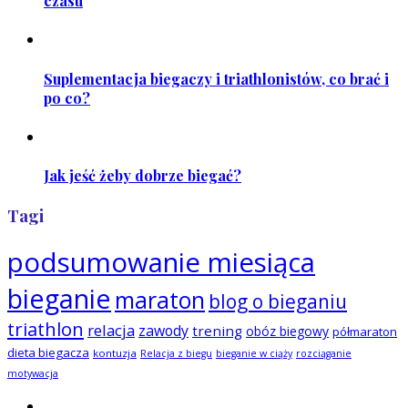
czasu
Suplementacja biegaczy i triathlonistów, co brać i
po co?
Jak jeść żeby dobrze biegać?
Tagi
podsumowanie miesiąca
bieganie
maraton
blog o bieganiu
triathlon
relacja
zawody
trening
obóz biegowy
półmaraton
dieta biegacza
kontuzja
Relacja z biegu
bieganie w ciąży
rozciąganie
motywacja