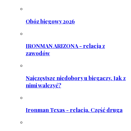
Obóz biegowy 2026
IRONMAN ARIZONA - relacja z
zawodów
Najczęstsze niedobory u biegaczy. Jak z
nimi walczyć?
Ironman Texas - relacja. Część druga