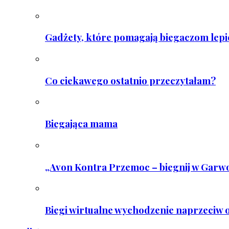
Gadżety, które pomagają biegaczom lepie
Co ciekawego ostatnio przeczytałam?
Biegająca mama
„Avon Kontra Przemoc – biegnij w Garwo
Biegi wirtualne wychodzenie naprzeciw o