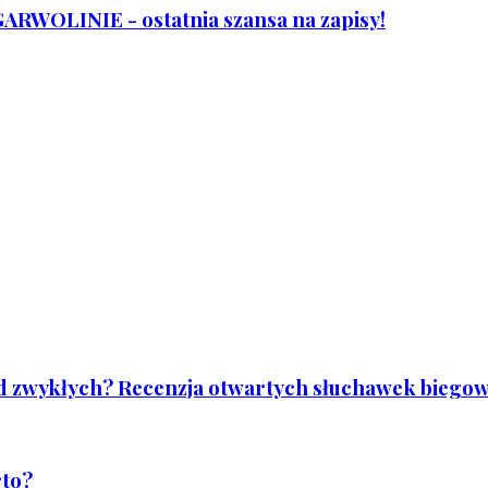
WOLINIE - ostatnia szansa na zapisy!
od zwykłych? Recenzja otwartych słuchawek biegowy
rto?