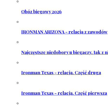
Obóz biegowy 2026
IRONMAN ARIZONA - relacja z zawodów
Najczęstsze niedobory u biegaczy. Jak z 
Ironman Texas - relacja. Część druga
Ironman Texas - relacja. Część pierwsza