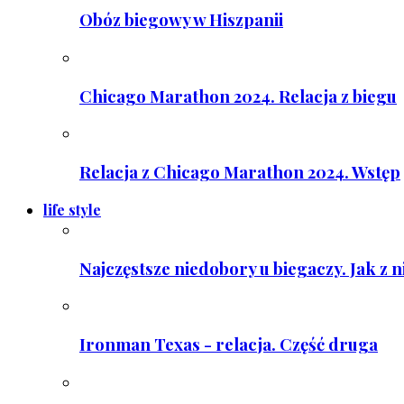
Obóz biegowy w Hiszpanii
Chicago Marathon 2024. Relacja z biegu
Relacja z Chicago Marathon 2024. Wstęp
life style
Najczęstsze niedobory u biegaczy. Jak z 
Ironman Texas - relacja. Część druga