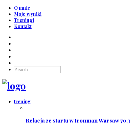
O mnie
Moje wyniki
Treningi
Kontakt
trening
Relacja ze startu w Ironman Warsaw 70.3