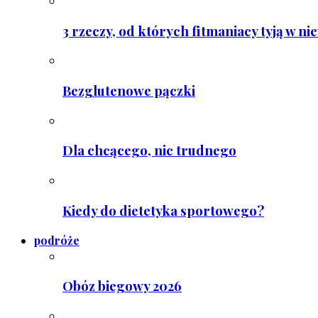
3 rzeczy, od których fitmaniacy tyją w ni
Bezglutenowe pączki
Dla chcącego, nic trudnego
Kiedy do dietetyka sportowego?
podróże
Obóz biegowy 2026