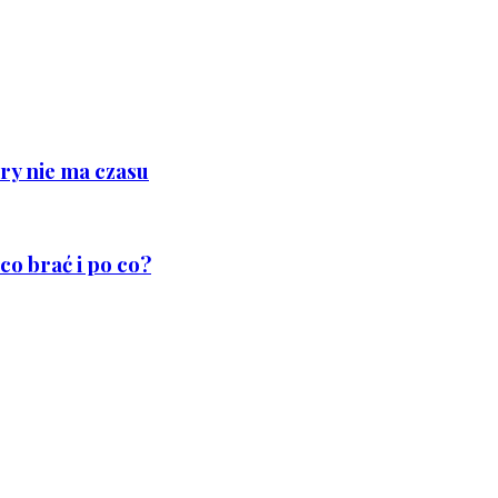
ry nie ma czasu
co brać i po co?