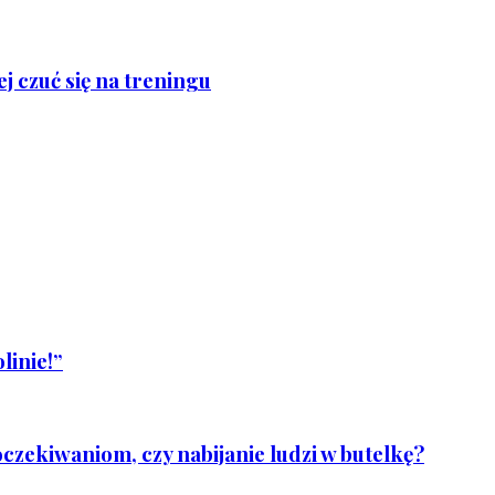
j czuć się na treningu
linie!”
czekiwaniom, czy nabijanie ludzi w butelkę?