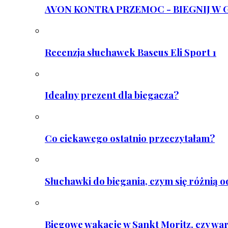
AVON KONTRA PRZEMOC - BIEGNIJ W GAR
Recenzja słuchawek Baseus Eli Sport 1
Idealny prezent dla biegacza?
Co ciekawego ostatnio przeczytałam?
Słuchawki do biegania, czym się różnią 
Biegowe wakacje w Sankt Moritz, czy wa