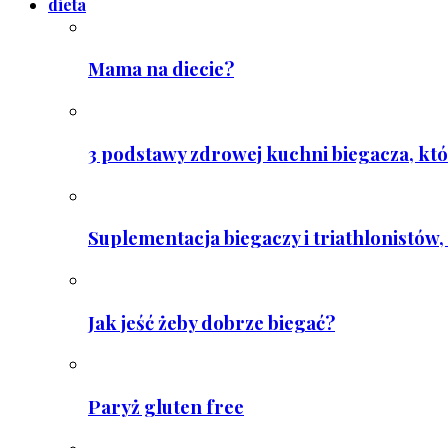
dieta
Mama na diecie?
3 podstawy zdrowej kuchni biegacza, któ
Suplementacja biegaczy i triathlonistów, 
Jak jeść żeby dobrze biegać?
Paryż gluten free