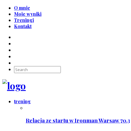
O mnie
Moje wyniki
Treningi
Kontakt
trening
Relacja ze startu w Ironman Warsaw 70.3