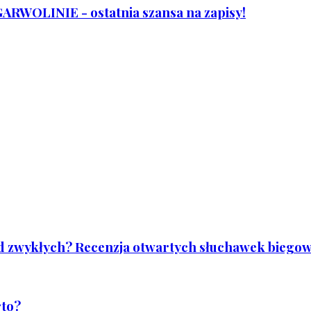
WOLINIE - ostatnia szansa na zapisy!
od zwykłych? Recenzja otwartych słuchawek biegowy
rto?