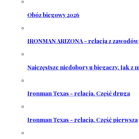
Obóz biegowy 2026
IRONMAN ARIZONA - relacja z zawodów
Najczęstsze niedobory u biegaczy. Jak z 
Ironman Texas - relacja. Część druga
Ironman Texas - relacja. Część pierwsza