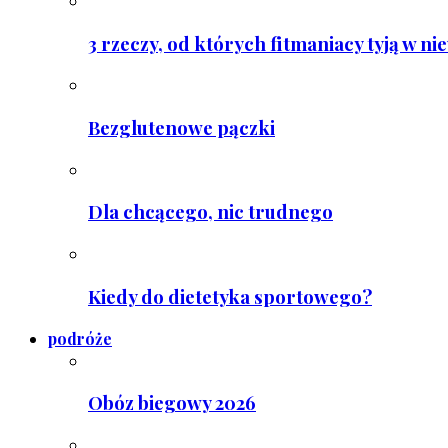
3 rzeczy, od których fitmaniacy tyją w ni
Bezglutenowe pączki
Dla chcącego, nic trudnego
Kiedy do dietetyka sportowego?
podróże
Obóz biegowy 2026