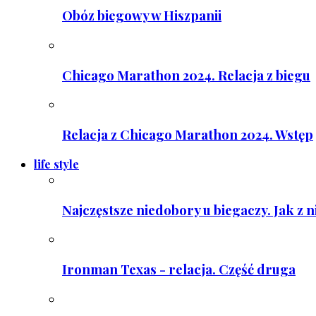
Obóz biegowy w Hiszpanii
Chicago Marathon 2024. Relacja z biegu
Relacja z Chicago Marathon 2024. Wstęp
life style
Najczęstsze niedobory u biegaczy. Jak z 
Ironman Texas - relacja. Część druga