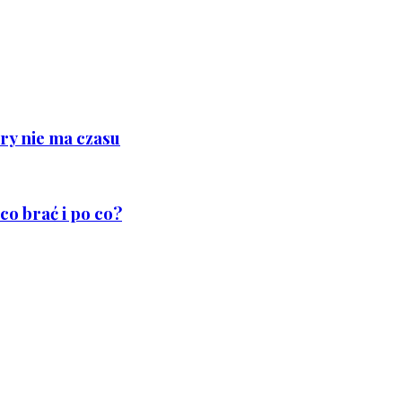
ry nie ma czasu
co brać i po co?