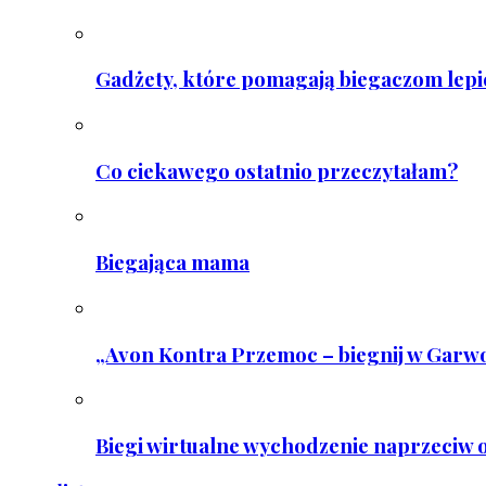
Gadżety, które pomagają biegaczom lepie
Co ciekawego ostatnio przeczytałam?
Biegająca mama
„Avon Kontra Przemoc – biegnij w Garwo
Biegi wirtualne wychodzenie naprzeciw o