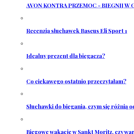
AVON KONTRA PRZEMOC - BIEGNIJ W GAR
Recenzja słuchawek Baseus Eli Sport 1
Idealny prezent dla biegacza?
Co ciekawego ostatnio przeczytałam?
Słuchawki do biegania, czym się różnią 
Biegowe wakacje w Sankt Moritz, czy wa