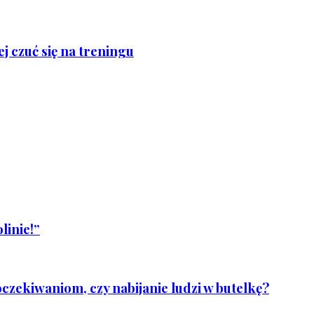
j czuć się na treningu
linie!”
czekiwaniom, czy nabijanie ludzi w butelkę?