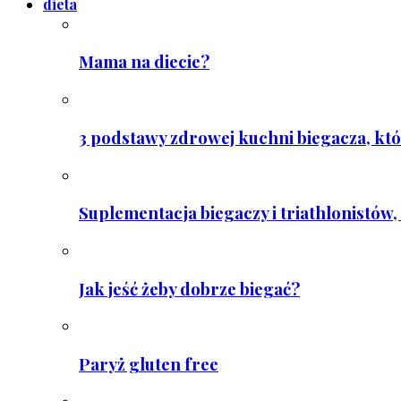
dieta
Mama na diecie?
3 podstawy zdrowej kuchni biegacza, któ
Suplementacja biegaczy i triathlonistów, 
Jak jeść żeby dobrze biegać?
Paryż gluten free