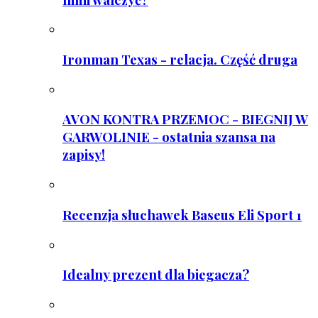
Ironman Texas - relacja. Część druga
AVON KONTRA PRZEMOC - BIEGNIJ W
GARWOLINIE - ostatnia szansa na
zapisy!
Recenzja słuchawek Baseus Eli Sport 1
Idealny prezent dla biegacza?