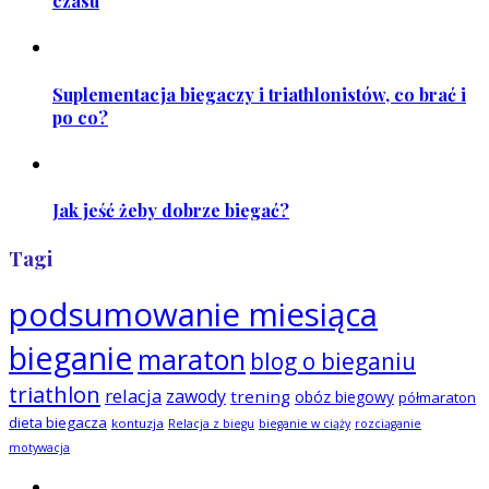
czasu
Suplementacja biegaczy i triathlonistów, co brać i
po co?
Jak jeść żeby dobrze biegać?
Tagi
podsumowanie miesiąca
bieganie
maraton
blog o bieganiu
triathlon
relacja
zawody
trening
obóz biegowy
półmaraton
dieta biegacza
kontuzja
Relacja z biegu
bieganie w ciąży
rozciąganie
motywacja