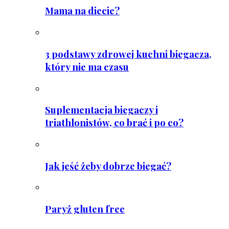
Mama na diecie?
3 podstawy zdrowej kuchni biegacza,
który nie ma czasu
Suplementacja biegaczy i
triathlonistów, co brać i po co?
Jak jeść żeby dobrze biegać?
Paryż gluten free