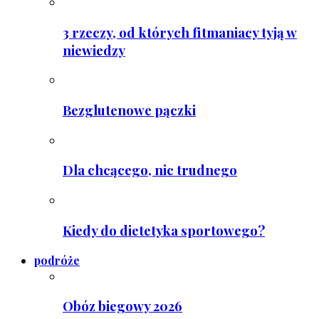
3 rzeczy, od których fitmaniacy tyją w
niewiedzy
Bezglutenowe pączki
Dla chcącego, nic trudnego
Kiedy do dietetyka sportowego?
podróże
Obóz biegowy 2026