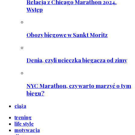
Relacja z Chicago Marathon 2024.
Wstęp
Obozy biegowe w Sankt Moritz
Denia, czyli ucieczka biegacza od zimy
NYC Marathon, czy warto marzyć o tym
biegu?
ciąża
trening
life style
motywacja