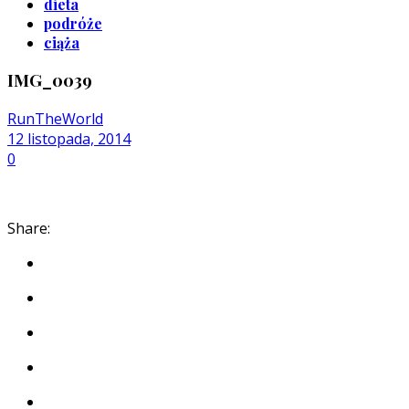
dieta
podróże
ciąża
IMG_0039
RunTheWorld
12 listopada, 2014
0
Share: