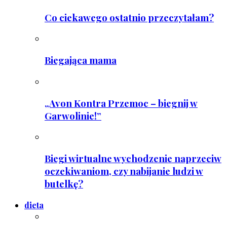
Co ciekawego ostatnio przeczytałam?
Biegająca mama
„Avon Kontra Przemoc – biegnij w
Garwolinie!”
Biegi wirtualne wychodzenie naprzeciw
oczekiwaniom, czy nabijanie ludzi w
butelkę?
dieta