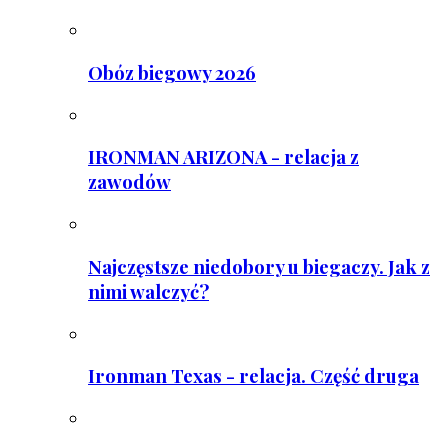
Obóz biegowy 2026
IRONMAN ARIZONA - relacja z
zawodów
Najczęstsze niedobory u biegaczy. Jak z
nimi walczyć?
Ironman Texas - relacja. Część druga