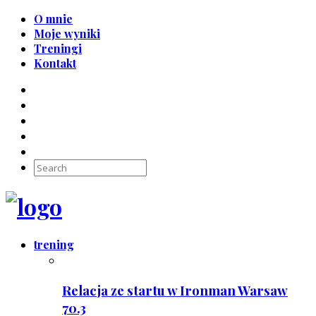
O mnie
Moje wyniki
Treningi
Kontakt
trening
Relacja ze startu w Ironman Warsaw
70.3