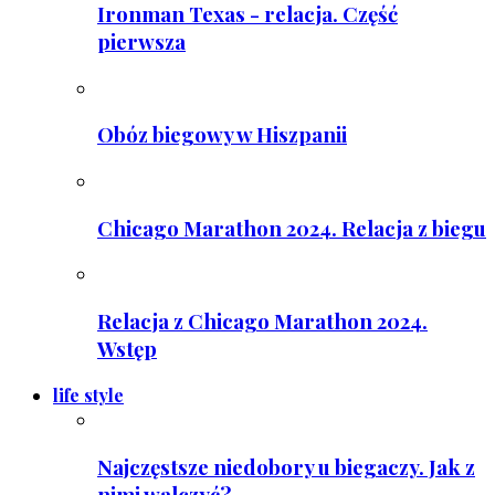
Ironman Texas - relacja. Część
pierwsza
Obóz biegowy w Hiszpanii
Chicago Marathon 2024. Relacja z biegu
Relacja z Chicago Marathon 2024.
Wstęp
life style
Najczęstsze niedobory u biegaczy. Jak z
nimi walczyć?