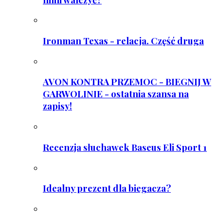
Ironman Texas - relacja. Część druga
AVON KONTRA PRZEMOC - BIEGNIJ W
GARWOLINIE - ostatnia szansa na
zapisy!
Recenzja słuchawek Baseus Eli Sport 1
Idealny prezent dla biegacza?