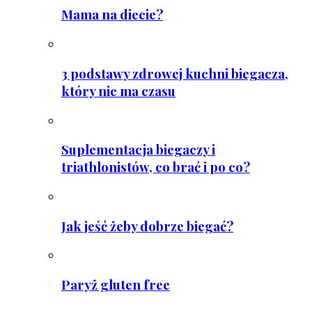
Mama na diecie?
3 podstawy zdrowej kuchni biegacza,
który nie ma czasu
Suplementacja biegaczy i
triathlonistów, co brać i po co?
Jak jeść żeby dobrze biegać?
Paryż gluten free