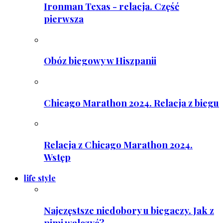
Ironman Texas - relacja. Część
pierwsza
Obóz biegowy w Hiszpanii
Chicago Marathon 2024. Relacja z biegu
Relacja z Chicago Marathon 2024.
Wstęp
life style
Najczęstsze niedobory u biegaczy. Jak z
nimi walczyć?