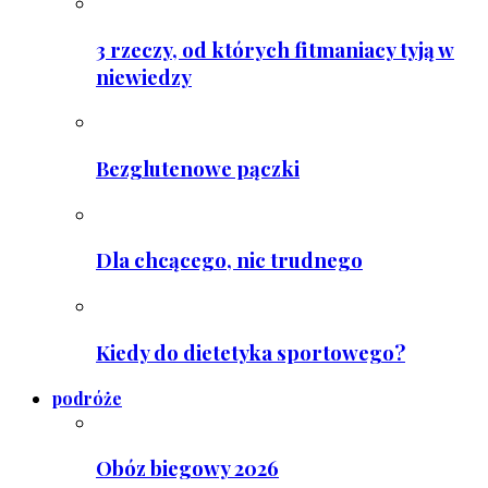
3 rzeczy, od których fitmaniacy tyją w
niewiedzy
Bezglutenowe pączki
Dla chcącego, nic trudnego
Kiedy do dietetyka sportowego?
podróże
Obóz biegowy 2026