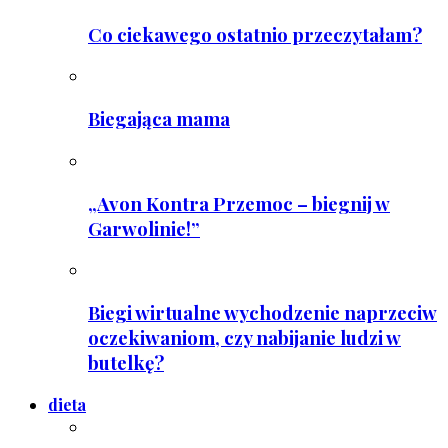
Co ciekawego ostatnio przeczytałam?
Biegająca mama
„Avon Kontra Przemoc – biegnij w
Garwolinie!”
Biegi wirtualne wychodzenie naprzeciw
oczekiwaniom, czy nabijanie ludzi w
butelkę?
dieta