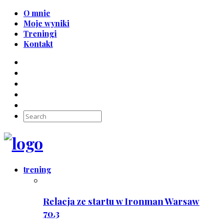
O mnie
Moje wyniki
Treningi
Kontakt
trening
Relacja ze startu w Ironman Warsaw
70.3