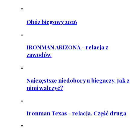
Obóz biegowy 2026
IRONMAN ARIZONA - relacja z
zawodów
Najczęstsze niedobory u biegaczy. Jak z
nimi walczyć?
Ironman Texas - relacja. Część druga