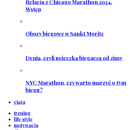
Relacja z Chicago Marathon 2024.
Wstęp
Obozy biegowe w Sankt Moritz
Denia, czyli ucieczka biegacza od zimy
NYC Marathon, czy warto marzyć o tym
biegu?
ciąża
trening
life style
motywacja