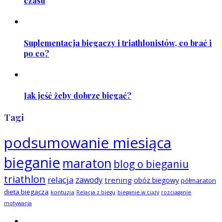
czasu
Suplementacja biegaczy i triathlonistów, co brać i
po co?
Jak jeść żeby dobrze biegać?
Tagi
podsumowanie miesiąca
bieganie
maraton
blog o bieganiu
triathlon
relacja
zawody
trening
obóz biegowy
półmaraton
dieta biegacza
kontuzja
Relacja z biegu
bieganie w ciąży
rozciąganie
motywacja