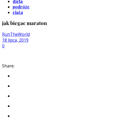
dieta
podróże
ciąża
jak biegac maraton
RunTheWorld
18 lipca, 2019
0
Share: