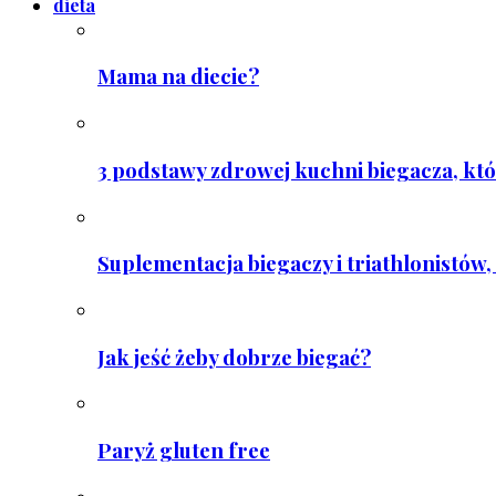
dieta
Mama na diecie?
3 podstawy zdrowej kuchni biegacza, któ
Suplementacja biegaczy i triathlonistów, 
Jak jeść żeby dobrze biegać?
Paryż gluten free