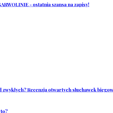
WOLINIE - ostatnia szansa na zapisy!
od zwykłych? Recenzja otwartych słuchawek biegowy
rto?