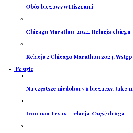
Obóz biegowy w Hiszpanii
Chicago Marathon 2024. Relacja z biegu
Relacja z Chicago Marathon 2024. Wstęp
life style
Najczęstsze niedobory u biegaczy. Jak z 
Ironman Texas - relacja. Część druga