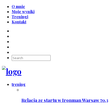
O mnie
Moje wyniki
Treningi
Kontakt
trening
Relacja ze startu w Ironman Warsaw 70.3