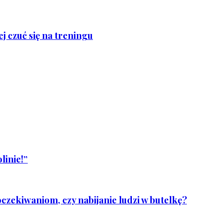
j czuć się na treningu
linie!”
czekiwaniom, czy nabijanie ludzi w butelkę?