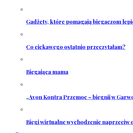
Gadżety, które pomagają biegaczom lepie
Co ciekawego ostatnio przeczytałam?
Biegająca mama
„Avon Kontra Przemoc – biegnij w Garwo
Biegi wirtualne wychodzenie naprzeciw o