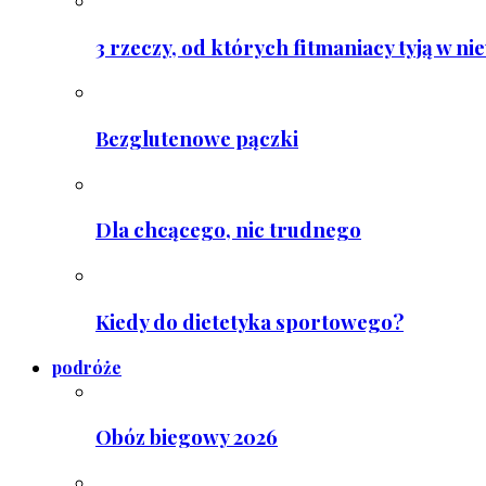
3 rzeczy, od których fitmaniacy tyją w ni
Bezglutenowe pączki
Dla chcącego, nic trudnego
Kiedy do dietetyka sportowego?
podróże
Obóz biegowy 2026