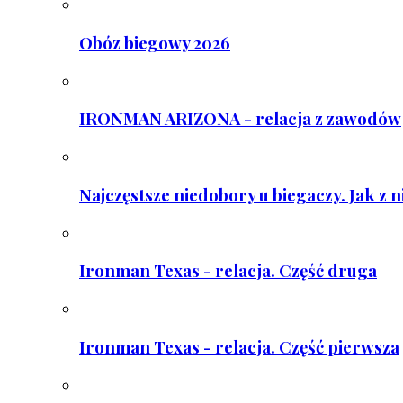
Obóz biegowy 2026
IRONMAN ARIZONA - relacja z zawodów
Najczęstsze niedobory u biegaczy. Jak z 
Ironman Texas - relacja. Część druga
Ironman Texas - relacja. Część pierwsza