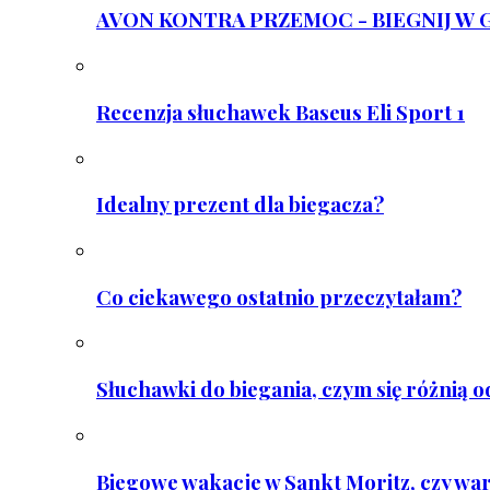
AVON KONTRA PRZEMOC - BIEGNIJ W GAR
Recenzja słuchawek Baseus Eli Sport 1
Idealny prezent dla biegacza?
Co ciekawego ostatnio przeczytałam?
Słuchawki do biegania, czym się różnią 
Biegowe wakacje w Sankt Moritz, czy wa