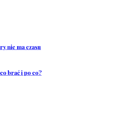
ry nie ma czasu
co brać i po co?