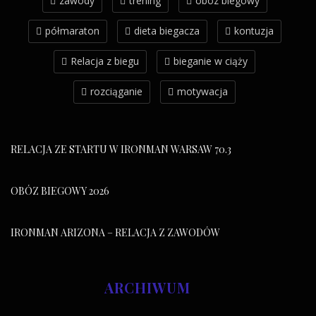
zawody
trening
obóz biegowy
półmaraton
dieta biegacza
kontuzja
Relacja z biegu
bieganie w ciąży
rozciąganie
motywacja
RELACJA ZE STARTU W IRONMAN WARSAW 70.3
OBÓZ BIEGOWY 2026
IRONMAN ARIZONA – RELACJA Z ZAWODÓW
ARCHIWUM