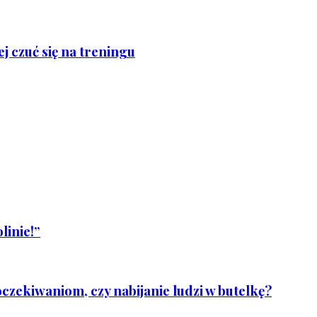
j czuć się na treningu
linie!”
czekiwaniom, czy nabijanie ludzi w butelkę?