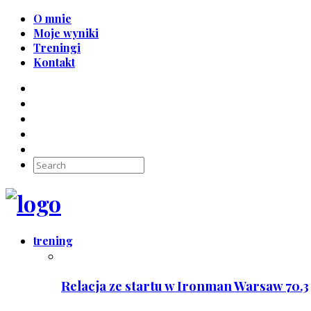
O mnie
Moje wyniki
Treningi
Kontakt
trening
Relacja ze startu w Ironman Warsaw 70.3