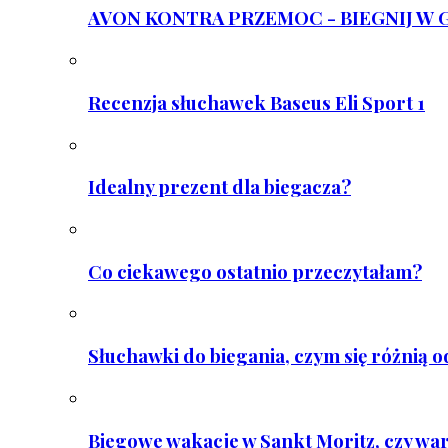
AVON KONTRA PRZEMOC - BIEGNIJ W GAR
Recenzja słuchawek Baseus Eli Sport 1
Idealny prezent dla biegacza?
Co ciekawego ostatnio przeczytałam?
Słuchawki do biegania, czym się różnią 
Biegowe wakacje w Sankt Moritz, czy wa