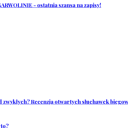
WOLINIE - ostatnia szansa na zapisy!
od zwykłych? Recenzja otwartych słuchawek biegowy
rto?