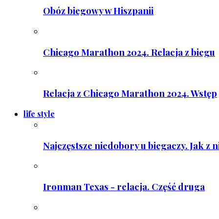
Obóz biegowy w Hiszpanii
Chicago Marathon 2024. Relacja z biegu
Relacja z Chicago Marathon 2024. Wstęp
life style
Najczęstsze niedobory u biegaczy. Jak z 
Ironman Texas - relacja. Część druga