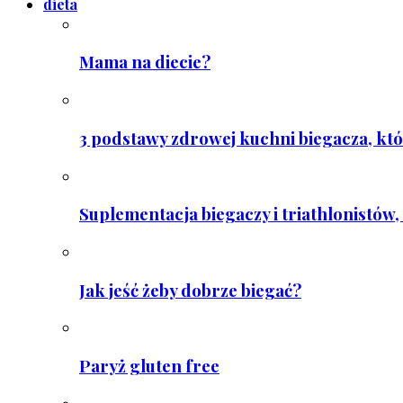
dieta
Mama na diecie?
3 podstawy zdrowej kuchni biegacza, któ
Suplementacja biegaczy i triathlonistów, 
Jak jeść żeby dobrze biegać?
Paryż gluten free