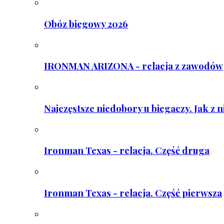
Obóz biegowy 2026
IRONMAN ARIZONA - relacja z zawodów
Najczęstsze niedobory u biegaczy. Jak z 
Ironman Texas - relacja. Część druga
Ironman Texas - relacja. Część pierwsza