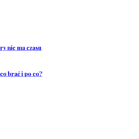
ry nie ma czasu
co brać i po co?