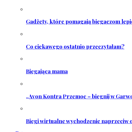
Gadżety, które pomagają biegaczom lepie
Co ciekawego ostatnio przeczytałam?
Biegająca mama
„Avon Kontra Przemoc – biegnij w Garwo
Biegi wirtualne wychodzenie naprzeciw o