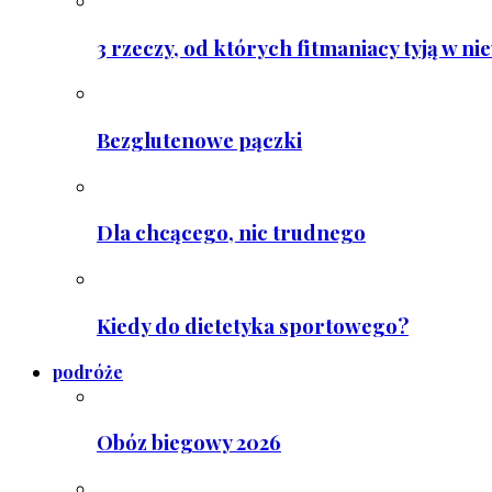
3 rzeczy, od których fitmaniacy tyją w ni
Bezglutenowe pączki
Dla chcącego, nic trudnego
Kiedy do dietetyka sportowego?
podróże
Obóz biegowy 2026