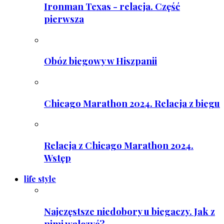
Ironman Texas - relacja. Część
pierwsza
Obóz biegowy w Hiszpanii
Chicago Marathon 2024. Relacja z biegu
Relacja z Chicago Marathon 2024.
Wstęp
life style
Najczęstsze niedobory u biegaczy. Jak z
nimi walczyć?