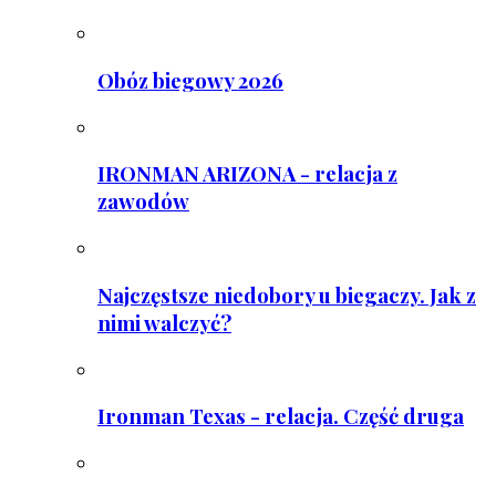
Obóz biegowy 2026
IRONMAN ARIZONA - relacja z
zawodów
Najczęstsze niedobory u biegaczy. Jak z
nimi walczyć?
Ironman Texas - relacja. Część druga