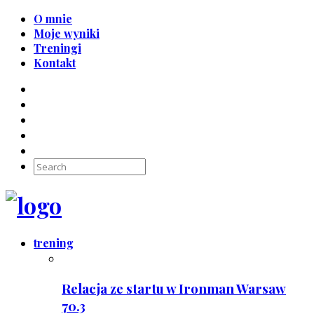
O mnie
Moje wyniki
Treningi
Kontakt
trening
Relacja ze startu w Ironman Warsaw
70.3