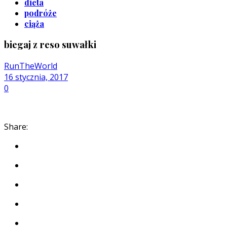
dieta
podróże
ciąża
biegaj z reso suwałki
RunTheWorld
16 stycznia, 2017
0
Share: