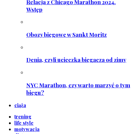
Relacja z Chicago Marathon 2024.
Wstęp
Obozy biegowe w Sankt Moritz
Denia, czyli ucieczka biegacza od zimy
NYC Marathon, czy warto marzyć o tym
biegu?
ciąża
trening
life style
motywacja