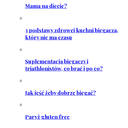
Mama na diecie?
3 podstawy zdrowej kuchni biegacza,
który nie ma czasu
Suplementacja biegaczy i
triathlonistów, co brać i po co?
Jak jeść żeby dobrze biegać?
Paryż gluten free