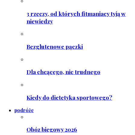
3 rzeczy, od których fitmaniacy tyją w
niewiedzy
Bezglutenowe pączki
Dla chcącego, nic trudnego
Kiedy do dietetyka sportowego?
podróże
Obóz biegowy 2026