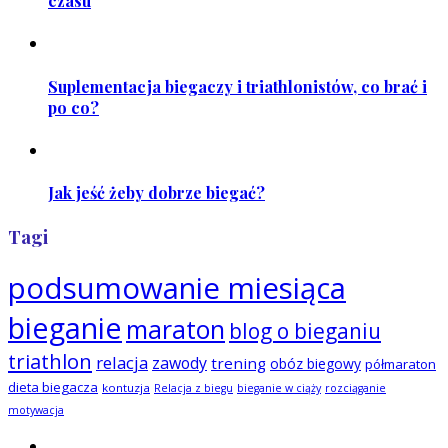
czasu
Suplementacja biegaczy i triathlonistów, co brać i
po co?
Jak jeść żeby dobrze biegać?
Tagi
podsumowanie miesiąca
bieganie
maraton
blog o bieganiu
triathlon
relacja
zawody
trening
obóz biegowy
półmaraton
dieta biegacza
kontuzja
Relacja z biegu
bieganie w ciąży
rozciąganie
motywacja