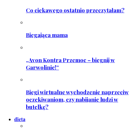
Co ciekawego ostatnio przeczytałam?
Biegająca mama
„Avon Kontra Przemoc – biegnij w
Garwolinie!”
Biegi wirtualne wychodzenie naprzeciw
oczekiwaniom, czy nabijanie ludzi w
butelkę?
dieta