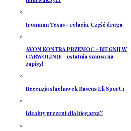
Ironman Texas - relacja. Część druga
AVON KONTRA PRZEMOC - BIEGNIJ W
GARWOLINIE - ostatnia szansa na
zapisy!
Recenzja słuchawek Baseus Eli Sport 1
Idealny prezent dla biegacza?