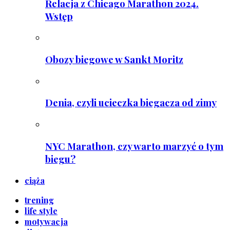
Relacja z Chicago Marathon 2024.
Wstęp
Obozy biegowe w Sankt Moritz
Denia, czyli ucieczka biegacza od zimy
NYC Marathon, czy warto marzyć o tym
biegu?
ciąża
trening
life style
motywacja