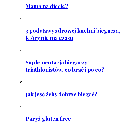
Mama na diecie?
3 podstawy zdrowej kuchni biegacza,
który nie ma czasu
Suplementacja biegaczy i
triathlonistów, co brać i po co?
Jak jeść żeby dobrze biegać?
Paryż gluten free