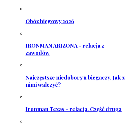
Obóz biegowy 2026
IRONMAN ARIZONA - relacja z
zawodów
Najczęstsze niedobory u biegaczy. Jak z
nimi walczyć?
Ironman Texas - relacja. Część druga