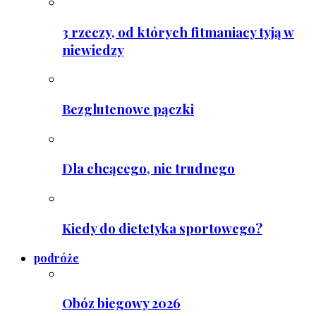
3 rzeczy, od których fitmaniacy tyją w
niewiedzy
Bezglutenowe pączki
Dla chcącego, nic trudnego
Kiedy do dietetyka sportowego?
podróże
Obóz biegowy 2026