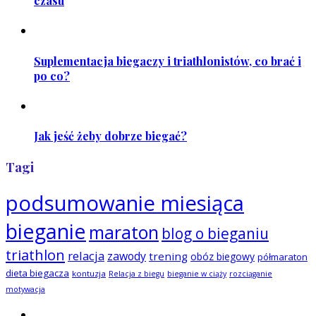
czasu
Suplementacja biegaczy i triathlonistów, co brać i
po co?
Jak jeść żeby dobrze biegać?
Tagi
podsumowanie miesiąca
bieganie
maraton
blog o bieganiu
triathlon
relacja
zawody
trening
obóz biegowy
półmaraton
dieta biegacza
kontuzja
Relacja z biegu
bieganie w ciąży
rozciąganie
motywacja