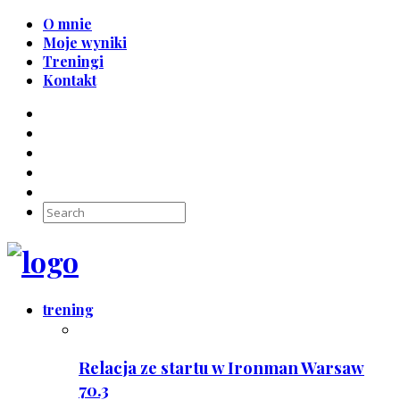
O mnie
Moje wyniki
Treningi
Kontakt
trening
Relacja ze startu w Ironman Warsaw
70.3