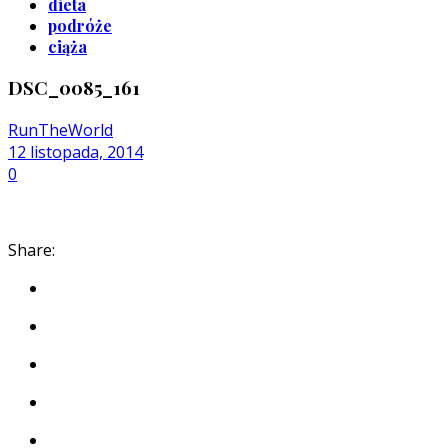
dieta
podróże
ciąża
DSC_0085_161
RunTheWorld
12 listopada, 2014
0
Share: