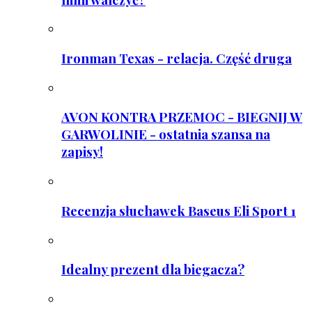
Ironman Texas - relacja. Część druga
AVON KONTRA PRZEMOC - BIEGNIJ W
GARWOLINIE - ostatnia szansa na
zapisy!
Recenzja słuchawek Baseus Eli Sport 1
Idealny prezent dla biegacza?