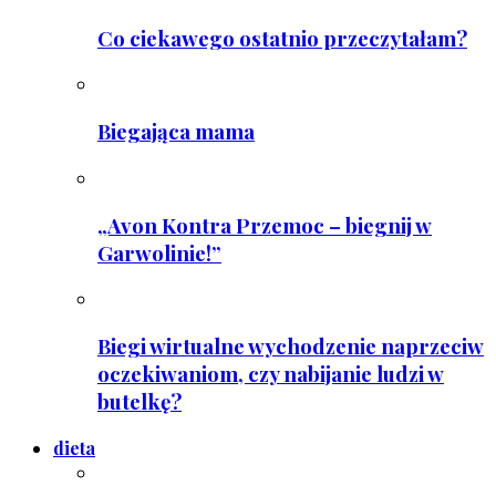
Co ciekawego ostatnio przeczytałam?
Biegająca mama
„Avon Kontra Przemoc – biegnij w
Garwolinie!”
Biegi wirtualne wychodzenie naprzeciw
oczekiwaniom, czy nabijanie ludzi w
butelkę?
dieta