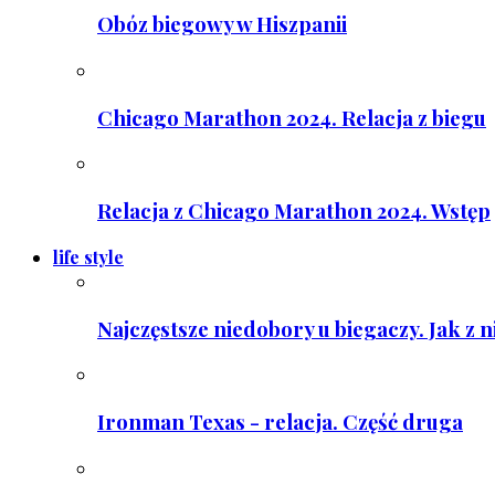
Obóz biegowy w Hiszpanii
Chicago Marathon 2024. Relacja z biegu
Relacja z Chicago Marathon 2024. Wstęp
life style
Najczęstsze niedobory u biegaczy. Jak z 
Ironman Texas - relacja. Część druga