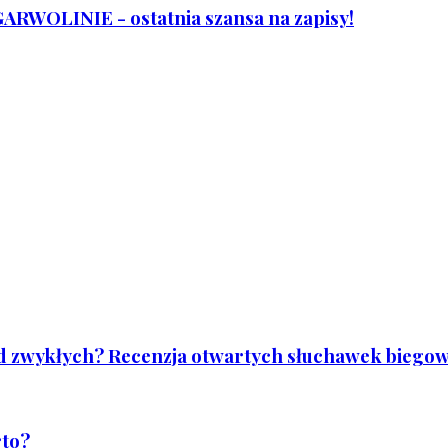
WOLINIE - ostatnia szansa na zapisy!
od zwykłych? Recenzja otwartych słuchawek biegowy
rto?