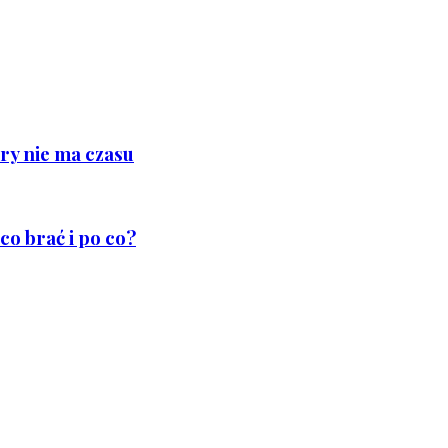
ry nie ma czasu
co brać i po co?