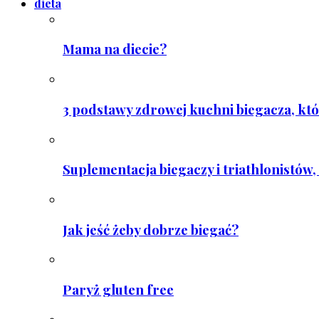
dieta
Mama na diecie?
3 podstawy zdrowej kuchni biegacza, któ
Suplementacja biegaczy i triathlonistów, 
Jak jeść żeby dobrze biegać?
Paryż gluten free