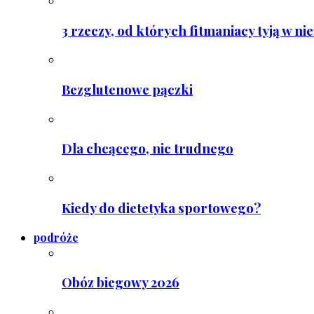
3 rzeczy, od których fitmaniacy tyją w ni
Bezglutenowe pączki
Dla chcącego, nic trudnego
Kiedy do dietetyka sportowego?
podróże
Obóz biegowy 2026