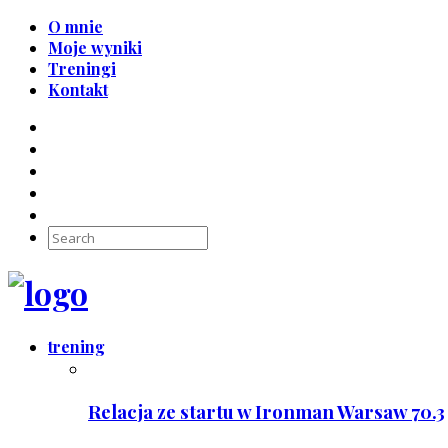
O mnie
Moje wyniki
Treningi
Kontakt
trening
Relacja ze startu w Ironman Warsaw 70.3