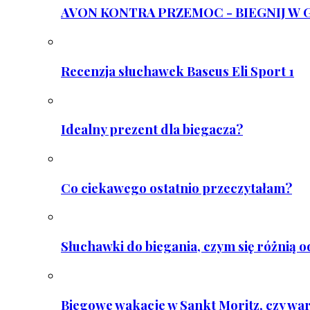
AVON KONTRA PRZEMOC - BIEGNIJ W GAR
Recenzja słuchawek Baseus Eli Sport 1
Idealny prezent dla biegacza?
Co ciekawego ostatnio przeczytałam?
Słuchawki do biegania, czym się różnią 
Biegowe wakacje w Sankt Moritz, czy wa