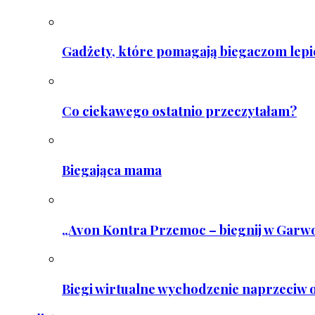
Gadżety, które pomagają biegaczom lepie
Co ciekawego ostatnio przeczytałam?
Biegająca mama
„Avon Kontra Przemoc – biegnij w Garwo
Biegi wirtualne wychodzenie naprzeciw o