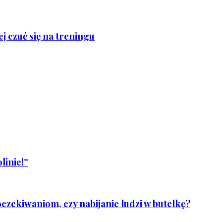
j czuć się na treningu
linie!”
czekiwaniom, czy nabijanie ludzi w butelkę?