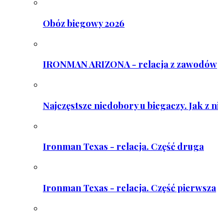
Obóz biegowy 2026
IRONMAN ARIZONA - relacja z zawodów
Najczęstsze niedobory u biegaczy. Jak z 
Ironman Texas - relacja. Część druga
Ironman Texas - relacja. Część pierwsza