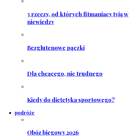
3 rzeczy, od których fitmaniacy tyją w
niewiedzy
Bezglutenowe pączki
Dla chcącego, nic trudnego
Kiedy do dietetyka sportowego?
podróże
Obóz biegowy 2026