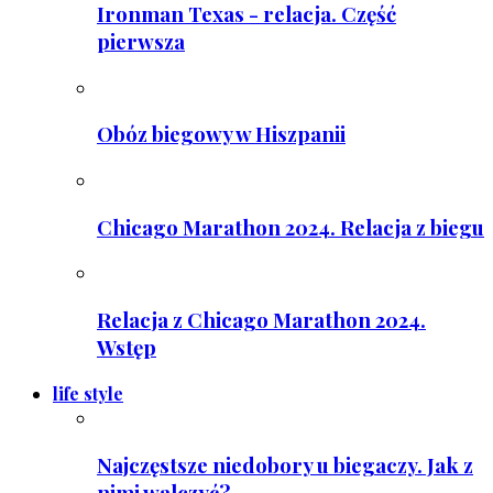
Ironman Texas - relacja. Część
pierwsza
Obóz biegowy w Hiszpanii
Chicago Marathon 2024. Relacja z biegu
Relacja z Chicago Marathon 2024.
Wstęp
life style
Najczęstsze niedobory u biegaczy. Jak z
nimi walczyć?