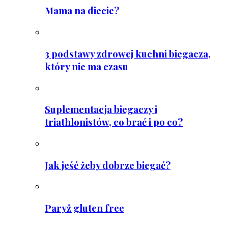
Mama na diecie?
3 podstawy zdrowej kuchni biegacza,
który nie ma czasu
Suplementacja biegaczy i
triathlonistów, co brać i po co?
Jak jeść żeby dobrze biegać?
Paryż gluten free