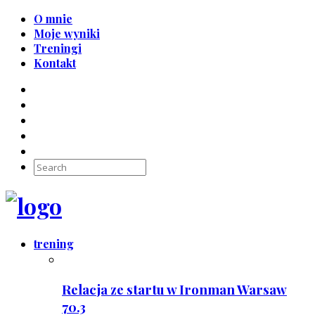
O mnie
Moje wyniki
Treningi
Kontakt
trening
Relacja ze startu w Ironman Warsaw
70.3