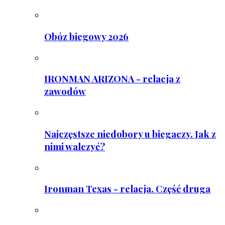
Obóz biegowy 2026
IRONMAN ARIZONA - relacja z
zawodów
Najczęstsze niedobory u biegaczy. Jak z
nimi walczyć?
Ironman Texas - relacja. Część druga