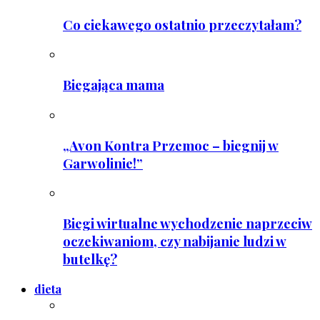
Co ciekawego ostatnio przeczytałam?
Biegająca mama
„Avon Kontra Przemoc – biegnij w
Garwolinie!”
Biegi wirtualne wychodzenie naprzeciw
oczekiwaniom, czy nabijanie ludzi w
butelkę?
dieta