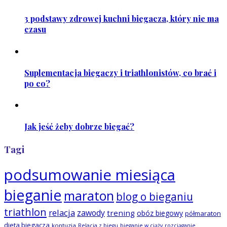
3 podstawy zdrowej kuchni biegacza, który nie ma
czasu
Suplementacja biegaczy i triathlonistów, co brać i
po co?
Jak jeść żeby dobrze biegać?
Tagi
podsumowanie miesiąca
bieganie
maraton
blog o bieganiu
triathlon
relacja
zawody
trening
obóz biegowy
półmaraton
dieta biegacza
kontuzja
Relacja z biegu
bieganie w ciąży
rozciąganie