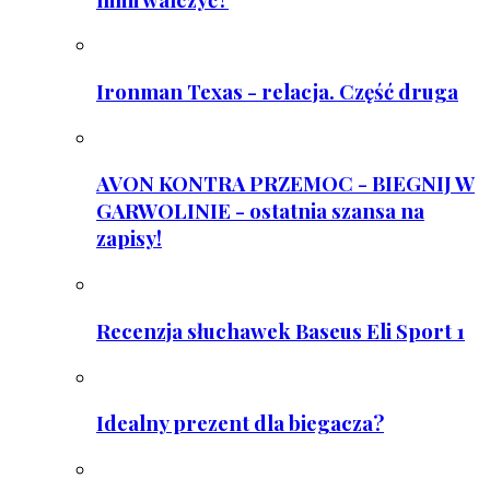
Ironman Texas - relacja. Część druga
AVON KONTRA PRZEMOC - BIEGNIJ W
GARWOLINIE - ostatnia szansa na
zapisy!
Recenzja słuchawek Baseus Eli Sport 1
Idealny prezent dla biegacza?