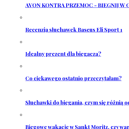
AVON KONTRA PRZEMOC - BIEGNIJ W GAR
Recenzja słuchawek Baseus Eli Sport 1
Idealny prezent dla biegacza?
Co ciekawego ostatnio przeczytałam?
Słuchawki do biegania, czym się różnią 
Biegowe wakacje w Sankt Moritz, czy wa