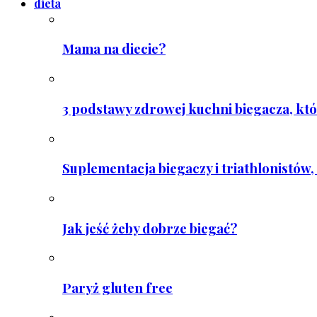
dieta
Mama na diecie?
3 podstawy zdrowej kuchni biegacza, któ
Suplementacja biegaczy i triathlonistów, 
Jak jeść żeby dobrze biegać?
Paryż gluten free