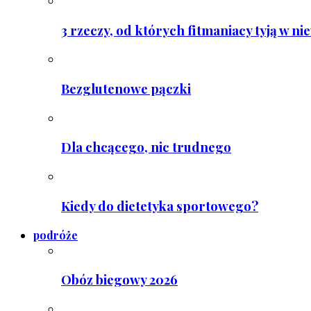
3 rzeczy, od których fitmaniacy tyją w ni
Bezglutenowe pączki
Dla chcącego, nic trudnego
Kiedy do dietetyka sportowego?
podróże
Obóz biegowy 2026