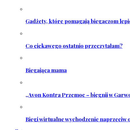
Gadżety, które pomagają biegaczom lepie
Co ciekawego ostatnio przeczytałam?
Biegająca mama
„Avon Kontra Przemoc – biegnij w Garwo
Biegi wirtualne wychodzenie naprzeciw o