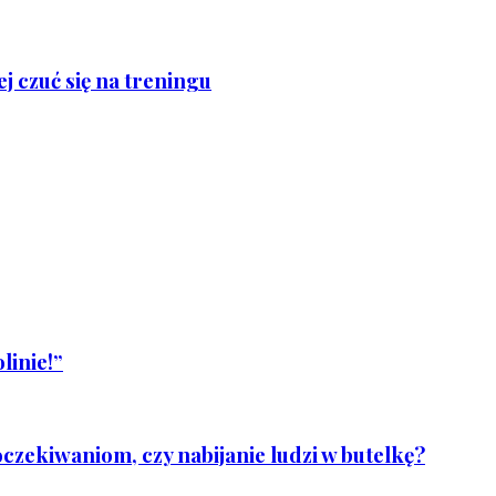
j czuć się na treningu
linie!”
czekiwaniom, czy nabijanie ludzi w butelkę?