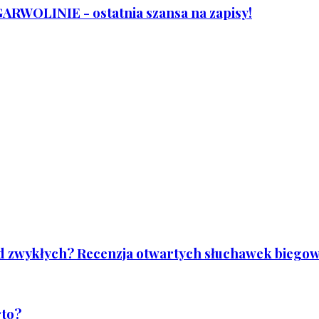
WOLINIE - ostatnia szansa na zapisy!
od zwykłych? Recenzja otwartych słuchawek biegowy
rto?