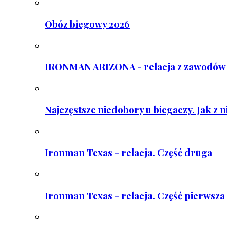
Obóz biegowy 2026
IRONMAN ARIZONA - relacja z zawodów
Najczęstsze niedobory u biegaczy. Jak z 
Ironman Texas - relacja. Część druga
Ironman Texas - relacja. Część pierwsza