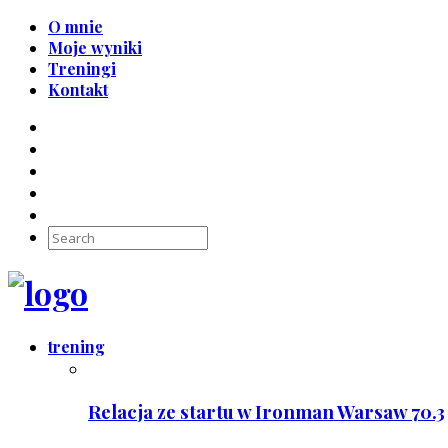
O mnie
Moje wyniki
Treningi
Kontakt
trening
Relacja ze startu w Ironman Warsaw 70.3