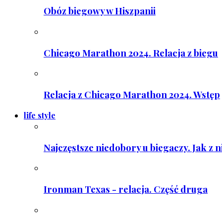
Obóz biegowy w Hiszpanii
Chicago Marathon 2024. Relacja z biegu
Relacja z Chicago Marathon 2024. Wstęp
life style
Najczęstsze niedobory u biegaczy. Jak z 
Ironman Texas - relacja. Część druga