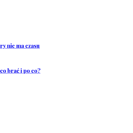
ry nie ma czasu
co brać i po co?