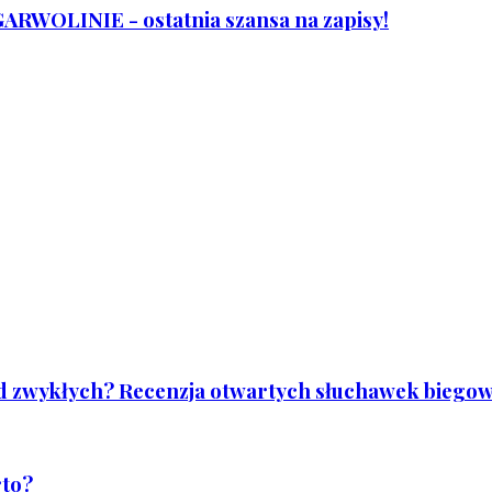
WOLINIE - ostatnia szansa na zapisy!
od zwykłych? Recenzja otwartych słuchawek biegowy
rto?