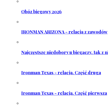
Obóz biegowy 2026
IRONMAN ARIZONA - relacja z zawodów
Najczęstsze niedobory u biegaczy. Jak z 
Ironman Texas - relacja. Część druga
Ironman Texas - relacja. Część pierwsza