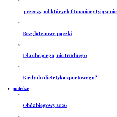
3 rzeczy, od których fitmaniacy tyją w ni
Bezglutenowe pączki
Dla chcącego, nic trudnego
Kiedy do dietetyka sportowego?
podróże
Obóz biegowy 2026