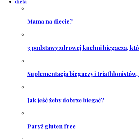
dieta
Mama na diecie?
3 podstawy zdrowej kuchni biegacza, któ
Suplementacja biegaczy i triathlonistów, 
Jak jeść żeby dobrze biegać?
Paryż gluten free