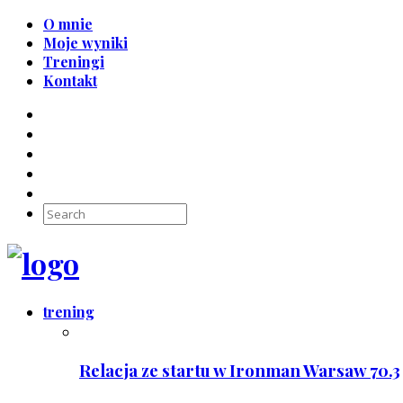
O mnie
Moje wyniki
Treningi
Kontakt
trening
Relacja ze startu w Ironman Warsaw 70.3