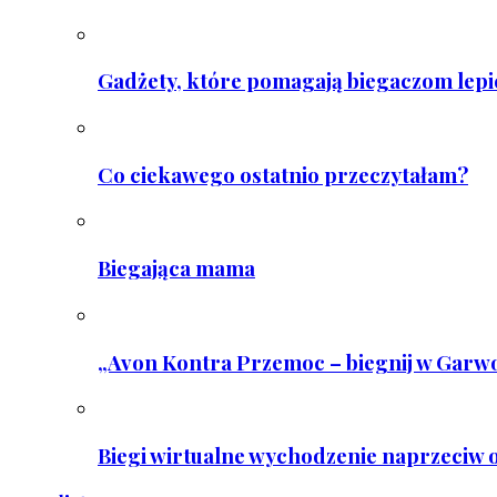
Gadżety, które pomagają biegaczom lepie
Co ciekawego ostatnio przeczytałam?
Biegająca mama
„Avon Kontra Przemoc – biegnij w Garwo
Biegi wirtualne wychodzenie naprzeciw o