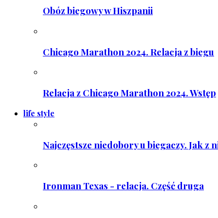
Obóz biegowy w Hiszpanii
Chicago Marathon 2024. Relacja z biegu
Relacja z Chicago Marathon 2024. Wstęp
life style
Najczęstsze niedobory u biegaczy. Jak z 
Ironman Texas - relacja. Część druga