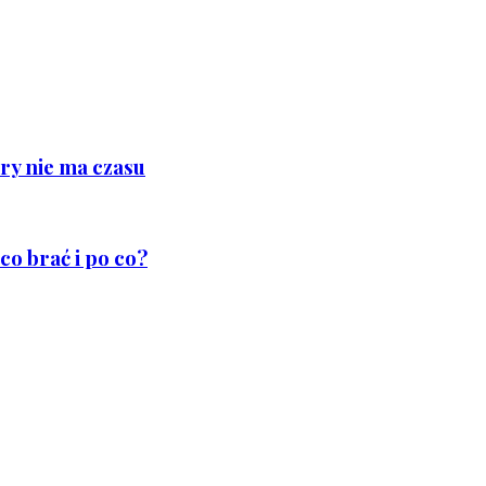
ry nie ma czasu
co brać i po co?