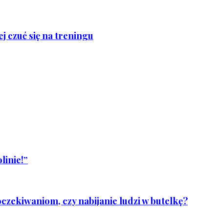
j czuć się na treningu
linie!”
czekiwaniom, czy nabijanie ludzi w butelkę?