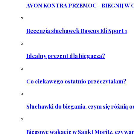
AVON KONTRA PRZEMOC - BIEGNIJ W GAR
Recenzja słuchawek Baseus Eli Sport 1
Idealny prezent dla biegacza?
Co ciekawego ostatnio przeczytałam?
Słuchawki do biegania, czym się różnią 
Biegowe wakacje w Sankt Moritz, czy wa