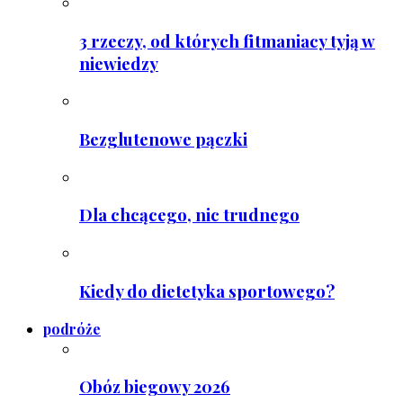
3 rzeczy, od których fitmaniacy tyją w
niewiedzy
Bezglutenowe pączki
Dla chcącego, nic trudnego
Kiedy do dietetyka sportowego?
podróże
Obóz biegowy 2026