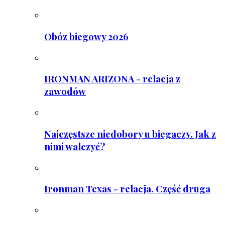
Obóz biegowy 2026
IRONMAN ARIZONA - relacja z
zawodów
Najczęstsze niedobory u biegaczy. Jak z
nimi walczyć?
Ironman Texas - relacja. Część druga