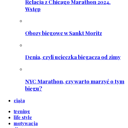
Relacja z Chicago Marathon 2024.
Wstęp
Obozy biegowe w Sankt Moritz
Denia, czyli ucieczka biegacza od zimy
NYC Marathon, czy warto marzyć o tym
biegu?
ciąża
trening
life style
motywacja