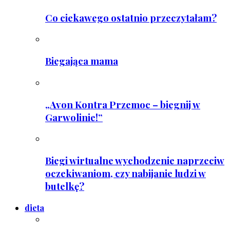
Co ciekawego ostatnio przeczytałam?
Biegająca mama
„Avon Kontra Przemoc – biegnij w
Garwolinie!”
Biegi wirtualne wychodzenie naprzeciw
oczekiwaniom, czy nabijanie ludzi w
butelkę?
dieta