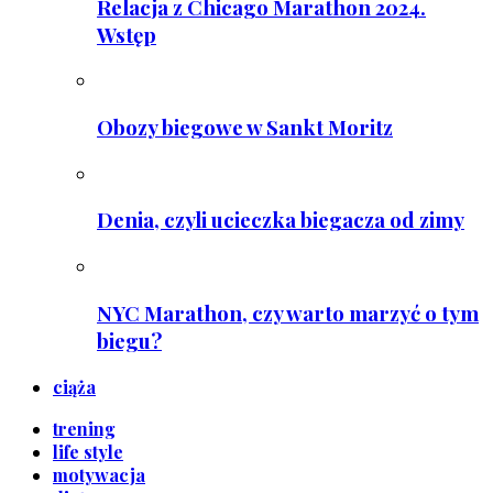
Relacja z Chicago Marathon 2024.
Wstęp
Obozy biegowe w Sankt Moritz
Denia, czyli ucieczka biegacza od zimy
NYC Marathon, czy warto marzyć o tym
biegu?
ciąża
trening
life style
motywacja