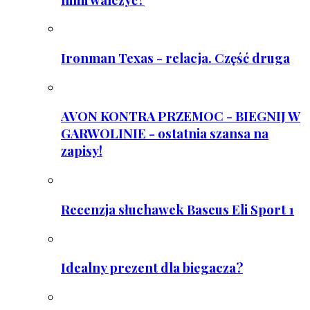
Ironman Texas - relacja. Część druga
AVON KONTRA PRZEMOC - BIEGNIJ W
GARWOLINIE - ostatnia szansa na
zapisy!
Recenzja słuchawek Baseus Eli Sport 1
Idealny prezent dla biegacza?