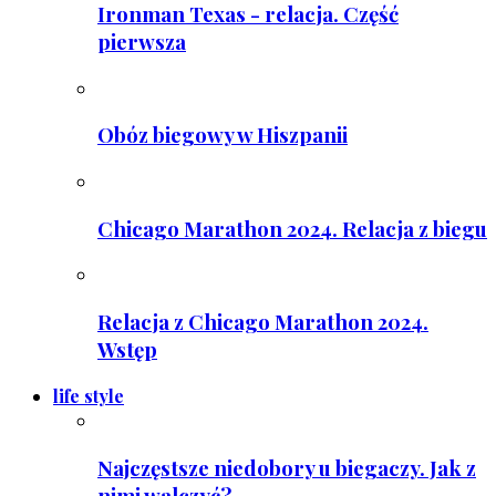
Ironman Texas - relacja. Część
pierwsza
Obóz biegowy w Hiszpanii
Chicago Marathon 2024. Relacja z biegu
Relacja z Chicago Marathon 2024.
Wstęp
life style
Najczęstsze niedobory u biegaczy. Jak z
nimi walczyć?