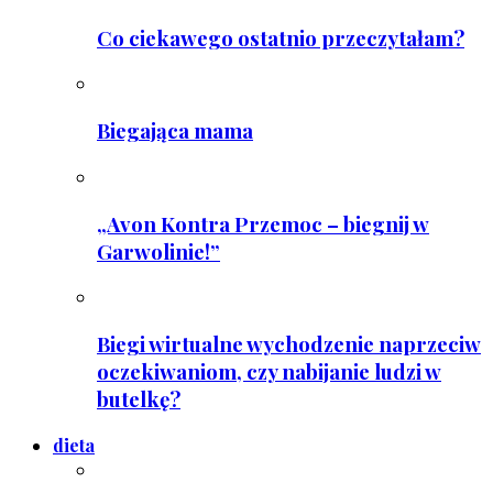
Co ciekawego ostatnio przeczytałam?
Biegająca mama
„Avon Kontra Przemoc – biegnij w
Garwolinie!”
Biegi wirtualne wychodzenie naprzeciw
oczekiwaniom, czy nabijanie ludzi w
butelkę?
dieta