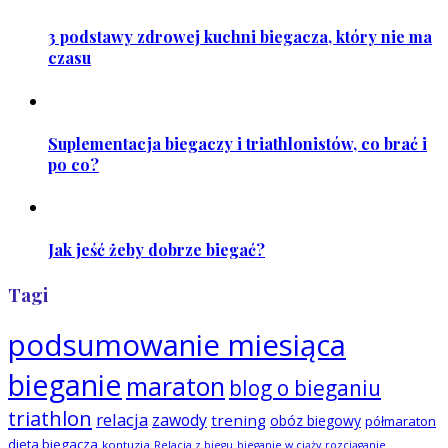
3 podstawy zdrowej kuchni biegacza, który nie ma
czasu
Suplementacja biegaczy i triathlonistów, co brać i
po co?
Jak jeść żeby dobrze biegać?
Tagi
podsumowanie miesiąca
bieganie
maraton
blog o bieganiu
triathlon
relacja
zawody
trening
obóz biegowy
półmaraton
dieta biegacza
kontuzja
Relacja z biegu
bieganie w ciąży
rozciąganie