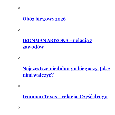
Obóz biegowy 2026
IRONMAN ARIZONA - relacja z
zawodów
Najczęstsze niedobory u biegaczy. Jak z
nimi walczyć?
Ironman Texas - relacja. Część druga