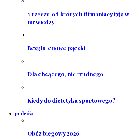
3 rzeczy, od których fitmaniacy tyją w
niewiedzy
Bezglutenowe pączki
Dla chcącego, nic trudnego
Kiedy do dietetyka sportowego?
podróże
Obóz biegowy 2026