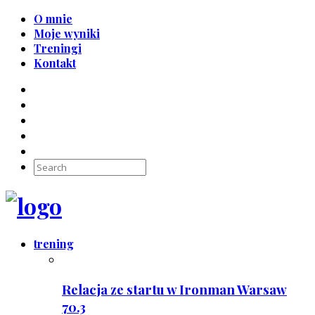
O mnie
Moje wyniki
Treningi
Kontakt
trening
Relacja ze startu w Ironman Warsaw
70.3