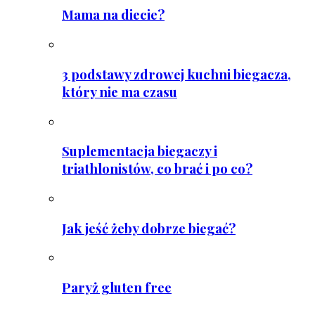
Mama na diecie?
3 podstawy zdrowej kuchni biegacza,
który nie ma czasu
Suplementacja biegaczy i
triathlonistów, co brać i po co?
Jak jeść żeby dobrze biegać?
Paryż gluten free