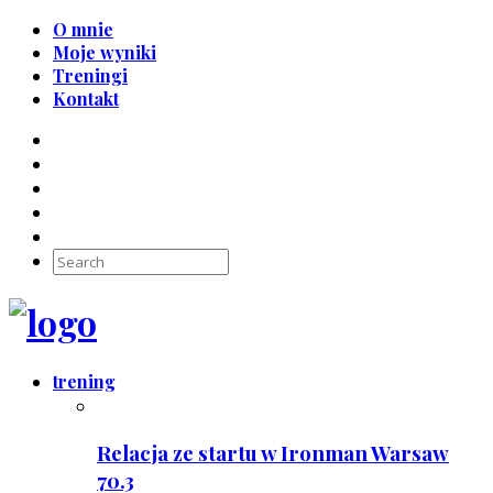
O mnie
Moje wyniki
Treningi
Kontakt
trening
Relacja ze startu w Ironman Warsaw
70.3