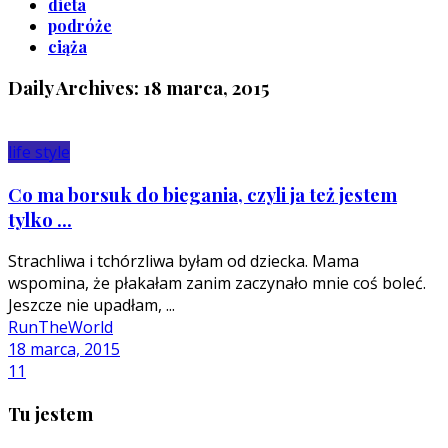
dieta
podróże
ciąża
Daily Archives: 18 marca, 2015
life style
Co ma borsuk do biegania, czyli ja też jestem
tylko ...
Strachliwa i tchórzliwa byłam od dziecka. Mama
wspomina, że płakałam zanim zaczynało mnie coś boleć.
Jeszcze nie upadłam, ...
RunTheWorld
18 marca, 2015
11
Tu jestem