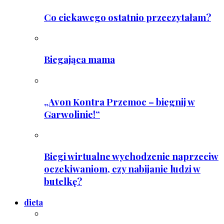
Co ciekawego ostatnio przeczytałam?
Biegająca mama
„Avon Kontra Przemoc – biegnij w
Garwolinie!”
Biegi wirtualne wychodzenie naprzeciw
oczekiwaniom, czy nabijanie ludzi w
butelkę?
dieta