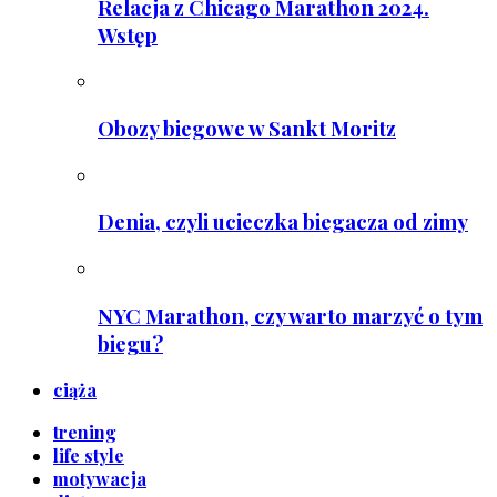
Relacja z Chicago Marathon 2024.
Wstęp
Obozy biegowe w Sankt Moritz
Denia, czyli ucieczka biegacza od zimy
NYC Marathon, czy warto marzyć o tym
biegu?
ciąża
trening
life style
motywacja