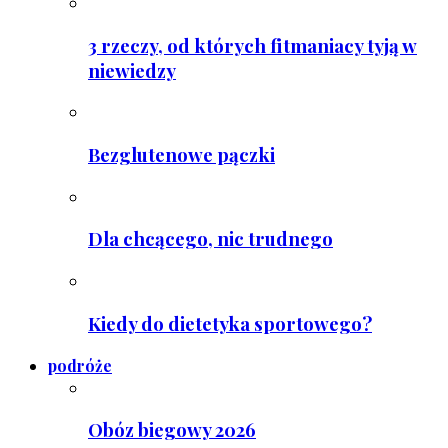
3 rzeczy, od których fitmaniacy tyją w
niewiedzy
Bezglutenowe pączki
Dla chcącego, nic trudnego
Kiedy do dietetyka sportowego?
podróże
Obóz biegowy 2026