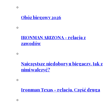
Obóz biegowy 2026
IRONMAN ARIZONA - relacja z
zawodów
Najczęstsze niedobory u biegaczy. Jak z
nimi walczyć?
Ironman Texas - relacja. Część druga