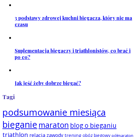
3 podstawy zdrowej kuchni biegacza, który nie ma
czasu
Suplementacja biegaczy i triathlonistów, co brać i
po co?
Jak jeść żeby dobrze biegać?
Tagi
podsumowanie miesiąca
bieganie
maraton
blog o bieganiu
triathlon
relacja
zawody
trening
obóz biegowy
półmaraton