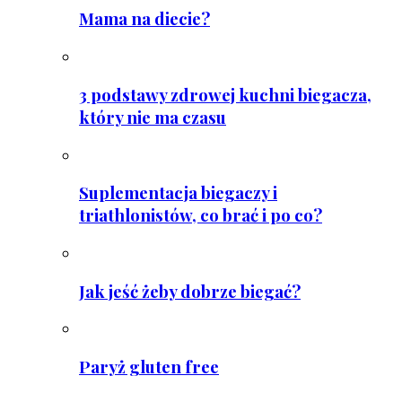
Mama na diecie?
3 podstawy zdrowej kuchni biegacza,
który nie ma czasu
Suplementacja biegaczy i
triathlonistów, co brać i po co?
Jak jeść żeby dobrze biegać?
Paryż gluten free