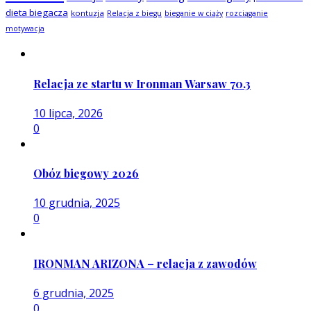
dieta biegacza
kontuzja
Relacja z biegu
bieganie w ciąży
rozciąganie
motywacja
Relacja ze startu w Ironman Warsaw 70.3
10 lipca, 2026
0
Obóz biegowy 2026
10 grudnia, 2025
0
IRONMAN ARIZONA – relacja z zawodów
6 grudnia, 2025
0