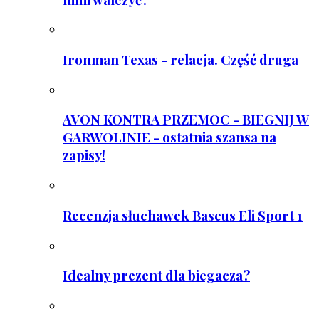
Ironman Texas - relacja. Część druga
AVON KONTRA PRZEMOC - BIEGNIJ W
GARWOLINIE - ostatnia szansa na
zapisy!
Recenzja słuchawek Baseus Eli Sport 1
Idealny prezent dla biegacza?