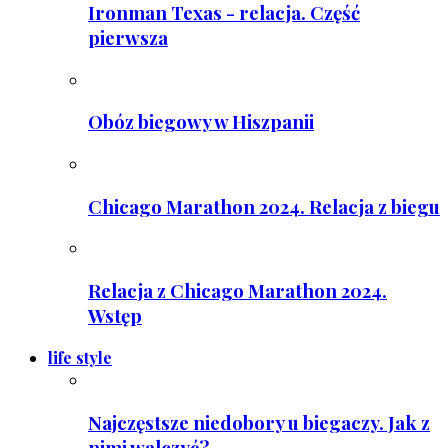
Ironman Texas - relacja. Część
pierwsza
Obóz biegowy w Hiszpanii
Chicago Marathon 2024. Relacja z biegu
Relacja z Chicago Marathon 2024.
Wstęp
life style
Najczęstsze niedobory u biegaczy. Jak z
nimi walczyć?