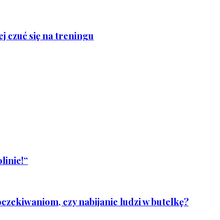
j czuć się na treningu
linie!”
czekiwaniom, czy nabijanie ludzi w butelkę?