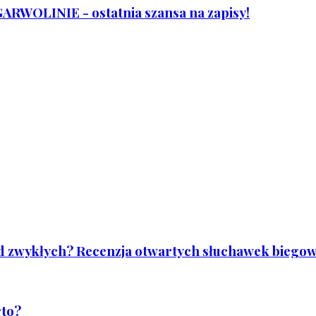
WOLINIE - ostatnia szansa na zapisy!
od zwykłych? Recenzja otwartych słuchawek biegowy
rto?