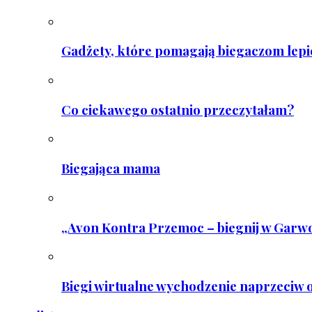
Gadżety, które pomagają biegaczom lepie
Co ciekawego ostatnio przeczytałam?
Biegająca mama
„Avon Kontra Przemoc – biegnij w Garwo
Biegi wirtualne wychodzenie naprzeciw o