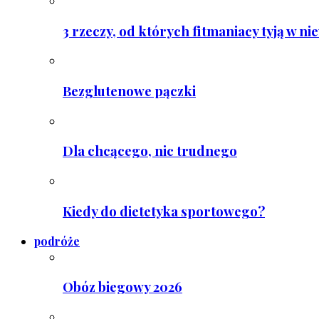
3 rzeczy, od których fitmaniacy tyją w ni
Bezglutenowe pączki
Dla chcącego, nic trudnego
Kiedy do dietetyka sportowego?
podróże
Obóz biegowy 2026