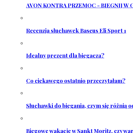
AVON KONTRA PRZEMOC - BIEGNIJ W GAR
Recenzja słuchawek Baseus Eli Sport 1
Idealny prezent dla biegacza?
Co ciekawego ostatnio przeczytałam?
Słuchawki do biegania, czym się różnią 
Biegowe wakacje w Sankt Moritz, czy wa