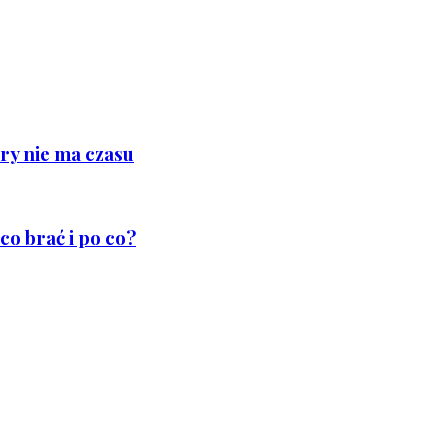
ry nie ma czasu
co brać i po co?