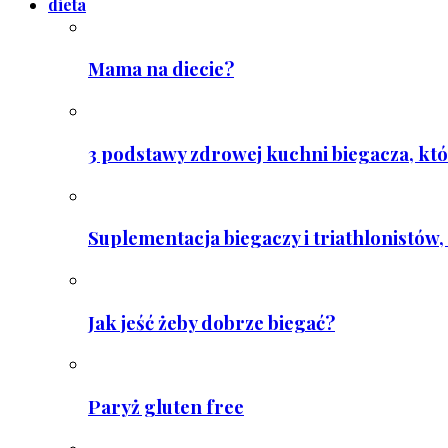
dieta
Mama na diecie?
3 podstawy zdrowej kuchni biegacza, któ
Suplementacja biegaczy i triathlonistów, 
Jak jeść żeby dobrze biegać?
Paryż gluten free