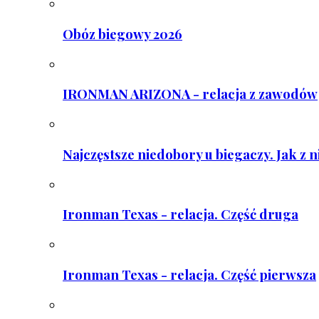
Obóz biegowy 2026
IRONMAN ARIZONA - relacja z zawodów
Najczęstsze niedobory u biegaczy. Jak z 
Ironman Texas - relacja. Część druga
Ironman Texas - relacja. Część pierwsza