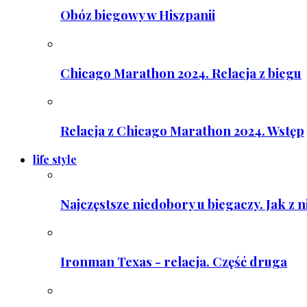
Obóz biegowy w Hiszpanii
Chicago Marathon 2024. Relacja z biegu
Relacja z Chicago Marathon 2024. Wstęp
life style
Najczęstsze niedobory u biegaczy. Jak z 
Ironman Texas - relacja. Część druga