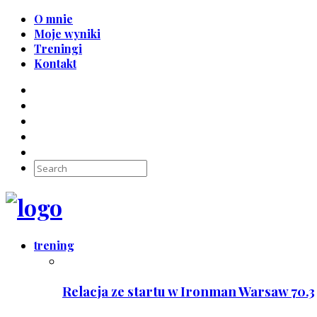
O mnie
Moje wyniki
Treningi
Kontakt
trening
Relacja ze startu w Ironman Warsaw 70.3