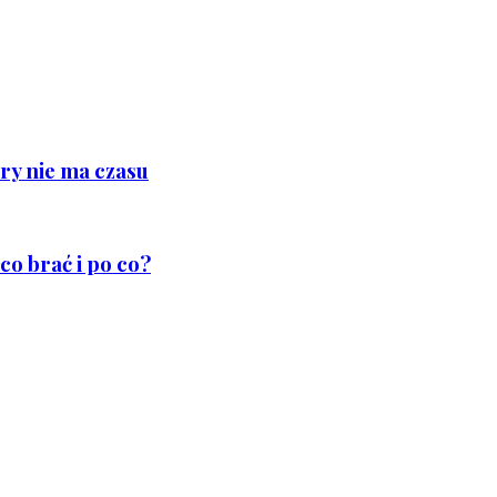
ry nie ma czasu
co brać i po co?