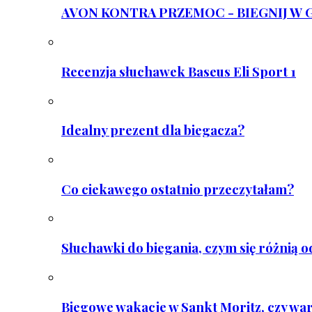
AVON KONTRA PRZEMOC - BIEGNIJ W GAR
Recenzja słuchawek Baseus Eli Sport 1
Idealny prezent dla biegacza?
Co ciekawego ostatnio przeczytałam?
Słuchawki do biegania, czym się różnią 
Biegowe wakacje w Sankt Moritz, czy wa