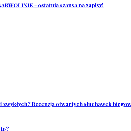
WOLINIE - ostatnia szansa na zapisy!
od zwykłych? Recenzja otwartych słuchawek biegowy
rto?