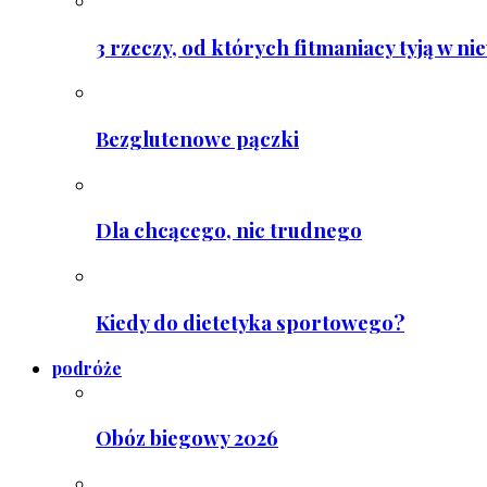
3 rzeczy, od których fitmaniacy tyją w ni
Bezglutenowe pączki
Dla chcącego, nic trudnego
Kiedy do dietetyka sportowego?
podróże
Obóz biegowy 2026