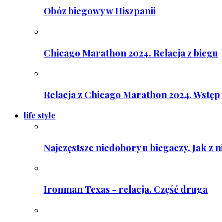
Obóz biegowy w Hiszpanii
Chicago Marathon 2024. Relacja z biegu
Relacja z Chicago Marathon 2024. Wstęp
life style
Najczęstsze niedobory u biegaczy. Jak z 
Ironman Texas - relacja. Część druga