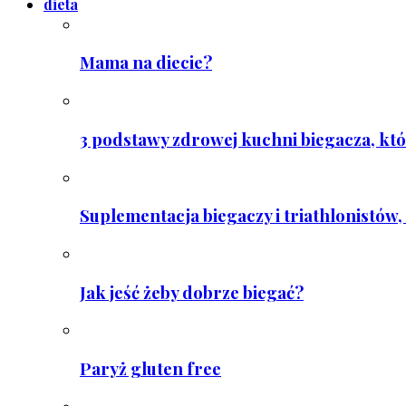
dieta
Mama na diecie?
3 podstawy zdrowej kuchni biegacza, któ
Suplementacja biegaczy i triathlonistów, 
Jak jeść żeby dobrze biegać?
Paryż gluten free