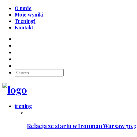
O mnie
Moje wyniki
Treningi
Kontakt
trening
Relacja ze startu w Ironman Warsaw 70.3