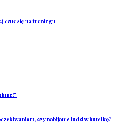
j czuć się na treningu
linie!”
czekiwaniom, czy nabijanie ludzi w butelkę?