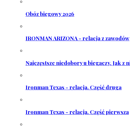
Obóz biegowy 2026
IRONMAN ARIZONA - relacja z zawodów
Najczęstsze niedobory u biegaczy. Jak z 
Ironman Texas - relacja. Część druga
Ironman Texas - relacja. Część pierwsza