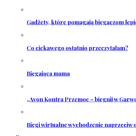
Gadżety, które pomagają biegaczom lepie
Co ciekawego ostatnio przeczytałam?
Biegająca mama
„Avon Kontra Przemoc – biegnij w Garwo
Biegi wirtualne wychodzenie naprzeciw o