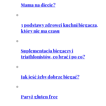
Mama na diecie?
3 podstawy zdrowej kuchni biegacza,
który nie ma czasu
Suplementacja biegaczy i
triathlonistów, co brać i po co?
Jak jeść żeby dobrze biegać?
Paryż gluten free