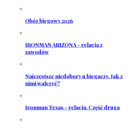
Obóz biegowy 2026
IRONMAN ARIZONA - relacja z
zawodów
Najczęstsze niedobory u biegaczy. Jak z
nimi walczyć?
Ironman Texas - relacja. Część druga