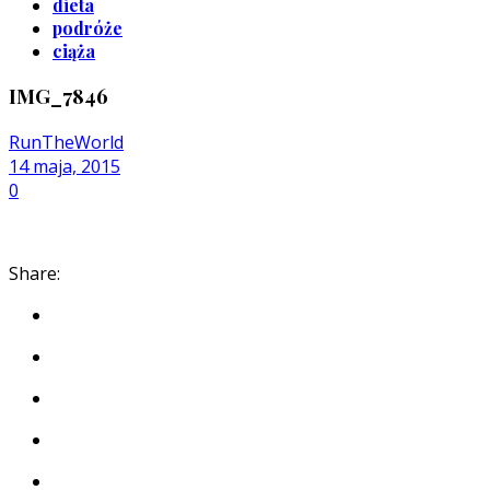
dieta
podróże
ciąża
IMG_7846
RunTheWorld
14 maja, 2015
0
Share: