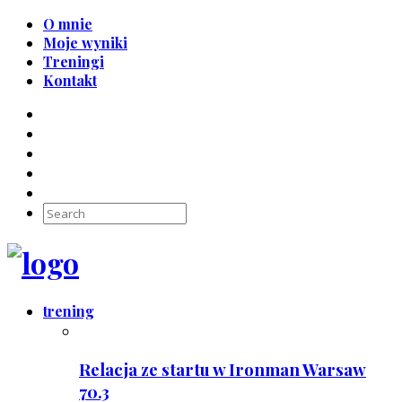
O mnie
Moje wyniki
Treningi
Kontakt
trening
Relacja ze startu w Ironman Warsaw
70.3