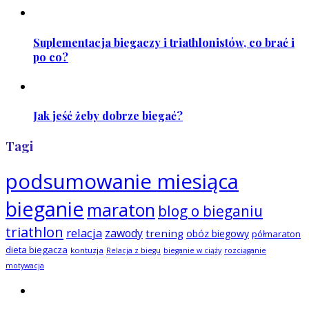
Suplementacja biegaczy i triathlonistów, co brać i
po co?
Jak jeść żeby dobrze biegać?
Tagi
podsumowanie miesiąca
bieganie
maraton
blog o bieganiu
triathlon
relacja
zawody
trening
obóz biegowy
półmaraton
dieta biegacza
kontuzja
Relacja z biegu
bieganie w ciąży
rozciąganie
motywacja