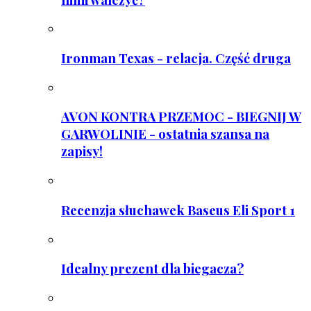
Ironman Texas - relacja. Część druga
AVON KONTRA PRZEMOC - BIEGNIJ W
GARWOLINIE - ostatnia szansa na
zapisy!
Recenzja słuchawek Baseus Eli Sport 1
Idealny prezent dla biegacza?