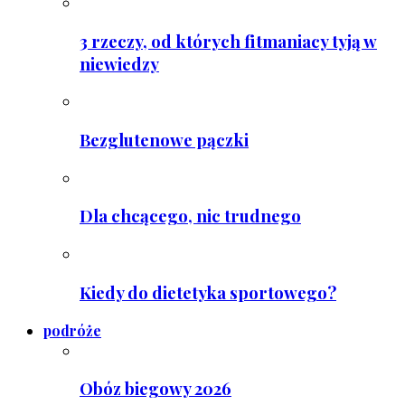
3 rzeczy, od których fitmaniacy tyją w
niewiedzy
Bezglutenowe pączki
Dla chcącego, nic trudnego
Kiedy do dietetyka sportowego?
podróże
Obóz biegowy 2026