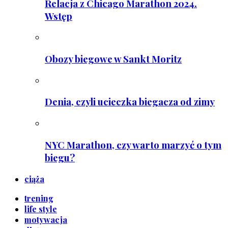
Relacja z Chicago Marathon 2024.
Wstęp
Obozy biegowe w Sankt Moritz
Denia, czyli ucieczka biegacza od zimy
NYC Marathon, czy warto marzyć o tym
biegu?
ciąża
trening
life style
motywacja