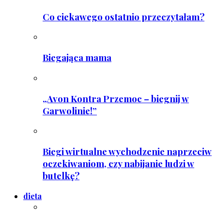
Co ciekawego ostatnio przeczytałam?
Biegająca mama
„Avon Kontra Przemoc – biegnij w
Garwolinie!”
Biegi wirtualne wychodzenie naprzeciw
oczekiwaniom, czy nabijanie ludzi w
butelkę?
dieta