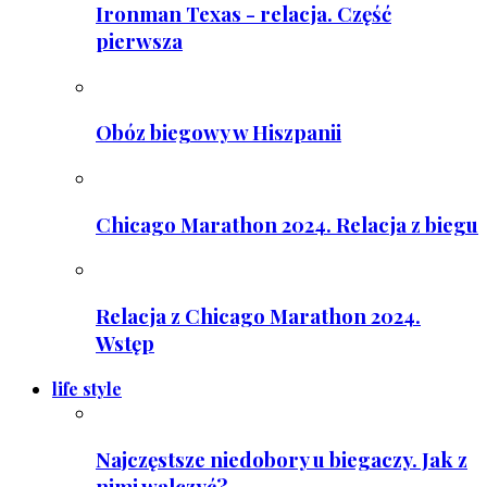
Ironman Texas - relacja. Część
pierwsza
Obóz biegowy w Hiszpanii
Chicago Marathon 2024. Relacja z biegu
Relacja z Chicago Marathon 2024.
Wstęp
life style
Najczęstsze niedobory u biegaczy. Jak z
nimi walczyć?