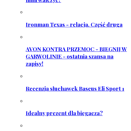
Ironman Texas - relacja. Część druga
AVON KONTRA PRZEMOC - BIEGNIJ W
GARWOLINIE - ostatnia szansa na
zapisy!
Recenzja słuchawek Baseus Eli Sport 1
Idealny prezent dla biegacza?