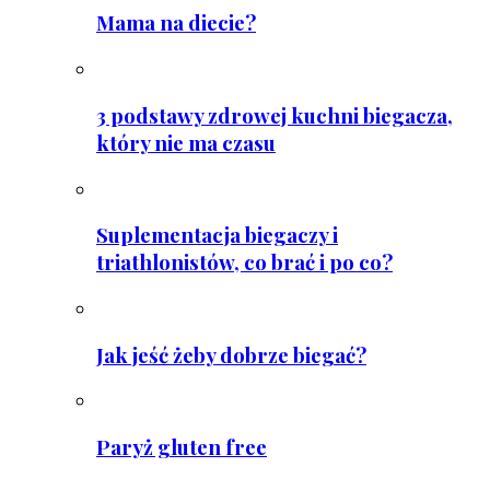
Mama na diecie?
3 podstawy zdrowej kuchni biegacza,
który nie ma czasu
Suplementacja biegaczy i
triathlonistów, co brać i po co?
Jak jeść żeby dobrze biegać?
Paryż gluten free