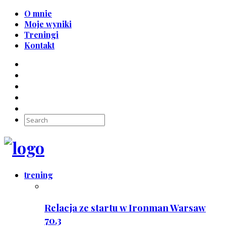
O mnie
Moje wyniki
Treningi
Kontakt
trening
Relacja ze startu w Ironman Warsaw
70.3