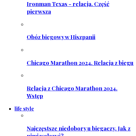
Ironman Texas - relacja. Część
pierwsza
Obóz biegowy w Hiszpanii
Chicago Marathon 2024. Relacja z biegu
Relacja z Chicago Marathon 2024.
Wstęp
life style
Najczęstsze niedobory u biegaczy. Jak z
nimi walczyć?