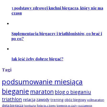
3 podstawy zdrowej kuchni biegacza, który nie ma
czasu
Suplementacja biegaczy i triathlonistów, co brać i
po co?
Jak jeść żeby dobrze biegać?
Tagi
podsumowanie miesiąca
bieganie
maraton
blog o bieganiu
triathlon
relacja
zawody
trening
obóz biegowy
półmaraton
dieta biegacza
kontuzja
Relacja z biegu
bieganie w ciąży
rozciąganie