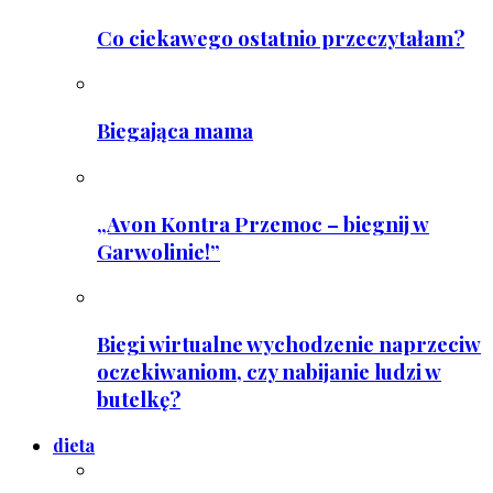
Co ciekawego ostatnio przeczytałam?
Biegająca mama
„Avon Kontra Przemoc – biegnij w
Garwolinie!”
Biegi wirtualne wychodzenie naprzeciw
oczekiwaniom, czy nabijanie ludzi w
butelkę?
dieta