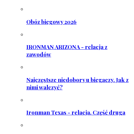
Obóz biegowy 2026
IRONMAN ARIZONA - relacja z
zawodów
Najczęstsze niedobory u biegaczy. Jak z
nimi walczyć?
Ironman Texas - relacja. Część druga