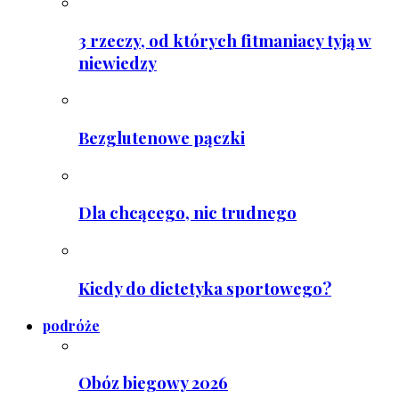
3 rzeczy, od których fitmaniacy tyją w
niewiedzy
Bezglutenowe pączki
Dla chcącego, nic trudnego
Kiedy do dietetyka sportowego?
podróże
Obóz biegowy 2026