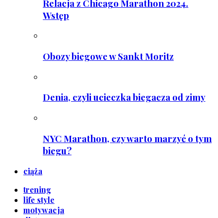
Relacja z Chicago Marathon 2024.
Wstęp
Obozy biegowe w Sankt Moritz
Denia, czyli ucieczka biegacza od zimy
NYC Marathon, czy warto marzyć o tym
biegu?
ciąża
trening
life style
motywacja