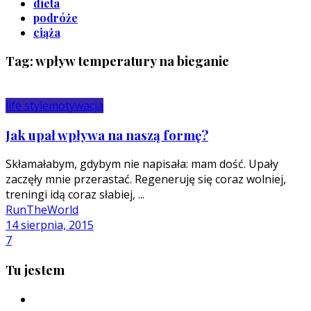
dieta
podróże
ciąża
Tag: wpływ temperatury na bieganie
life style
motywacja
Jak upał wpływa na naszą formę?
Skłamałabym, gdybym nie napisała: mam dość. Upały
zaczęły mnie przerastać. Regeneruję się coraz wolniej,
treningi idą coraz słabiej, ...
RunTheWorld
14 sierpnia, 2015
7
Tu jestem