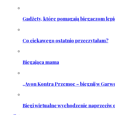
Gadżety, które pomagają biegaczom lepie
Co ciekawego ostatnio przeczytałam?
Biegająca mama
„Avon Kontra Przemoc – biegnij w Garwo
Biegi wirtualne wychodzenie naprzeciw o