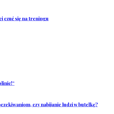
j czuć się na treningu
linie!”
czekiwaniom, czy nabijanie ludzi w butelkę?