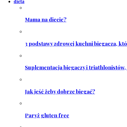
dieta
Mama na diecie?
3 podstawy zdrowej kuchni biegacza, któ
Suplementacja biegaczy i triathlonistów, 
Jak jeść żeby dobrze biegać?
Paryż gluten free