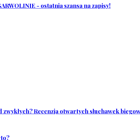
WOLINIE - ostatnia szansa na zapisy!
od zwykłych? Recenzja otwartych słuchawek biegowy
rto?