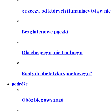
3 rzeczy, od których fitmaniacy tyją w ni
Bezglutenowe pączki
Dla chcącego, nic trudnego
Kiedy do dietetyka sportowego?
podróże
Obóz biegowy 2026