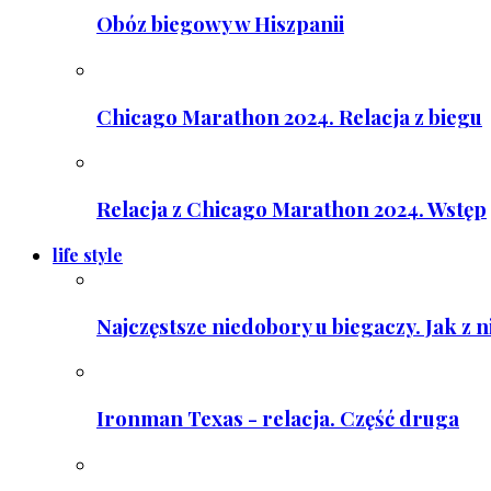
Obóz biegowy w Hiszpanii
Chicago Marathon 2024. Relacja z biegu
Relacja z Chicago Marathon 2024. Wstęp
life style
Najczęstsze niedobory u biegaczy. Jak z 
Ironman Texas - relacja. Część druga