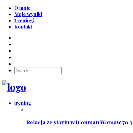
O mnie
Moje wyniki
Treningi
Kontakt
trening
Relacja ze startu w Ironman Warsaw 70.3