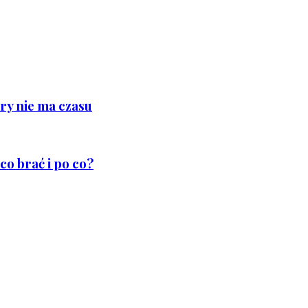
ry nie ma czasu
co brać i po co?