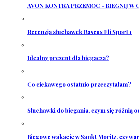
AVON KONTRA PRZEMOC - BIEGNIJ W GAR
Recenzja słuchawek Baseus Eli Sport 1
Idealny prezent dla biegacza?
Co ciekawego ostatnio przeczytałam?
Słuchawki do biegania, czym się różnią 
Biegowe wakacje w Sankt Moritz, czy wa