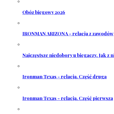
Obóz biegowy 2026
IRONMAN ARIZONA - relacja z zawodów
Najczęstsze niedobory u biegaczy. Jak z 
Ironman Texas - relacja. Część druga
Ironman Texas - relacja. Część pierwsza