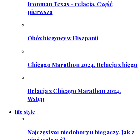
Ironman Texas - relacja. Część
pierwsza
Obóz biegowy w Hiszpanii
Chicago Marathon 2024. Relacja z biegu
Relacja z Chicago Marathon 2024.
Wstęp
life style
Najczęstsze niedobory u biegaczy. Jak z
nimi walczyć?