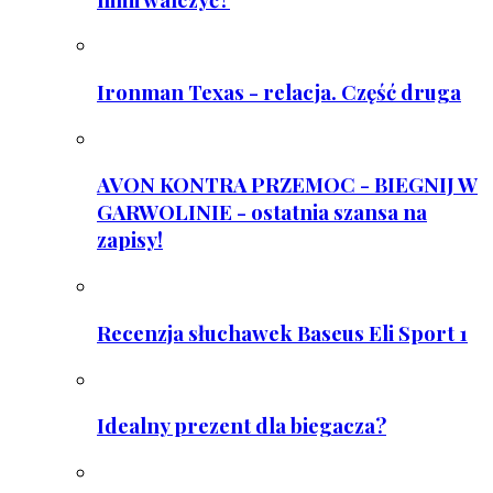
Ironman Texas - relacja. Część druga
AVON KONTRA PRZEMOC - BIEGNIJ W
GARWOLINIE - ostatnia szansa na
zapisy!
Recenzja słuchawek Baseus Eli Sport 1
Idealny prezent dla biegacza?