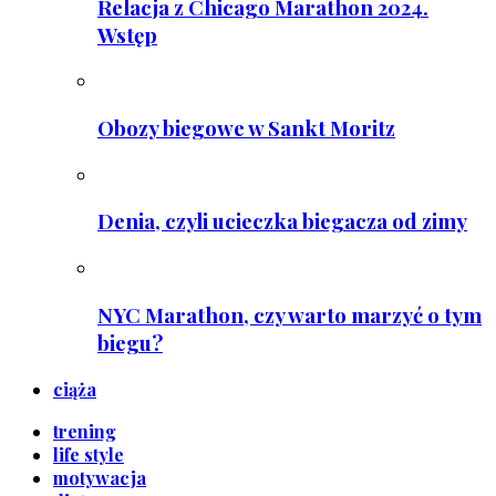
Relacja z Chicago Marathon 2024.
Wstęp
Obozy biegowe w Sankt Moritz
Denia, czyli ucieczka biegacza od zimy
NYC Marathon, czy warto marzyć o tym
biegu?
ciąża
trening
life style
motywacja