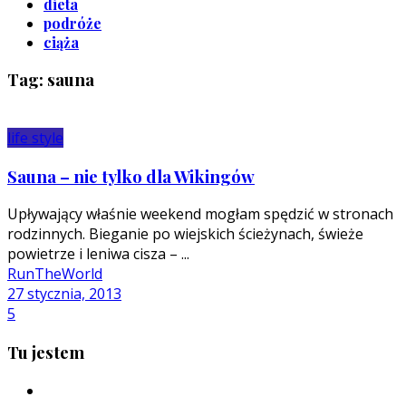
dieta
podróże
ciąża
Tag: sauna
life style
Sauna – nie tylko dla Wikingów
Upływający właśnie weekend mogłam spędzić w stronach
rodzinnych. Bieganie po wiejskich ścieżynach, świeże
powietrze i leniwa cisza – ...
RunTheWorld
27 stycznia, 2013
5
Tu jestem