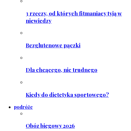
3 rzeczy, od których fitmaniacy tyją w
niewiedzy
Bezglutenowe pączki
Dla chcącego, nic trudnego
Kiedy do dietetyka sportowego?
podróże
Obóz biegowy 2026