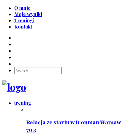
O mnie
Moje wyniki
Treningi
Kontakt
trening
Relacja ze startu w Ironman Warsaw
70.3