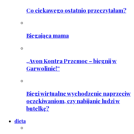
Co ciekawego ostatnio przeczytałam?
Biegająca mama
„Avon Kontra Przemoc – biegnij w
Garwolinie!”
Biegi wirtualne wychodzenie naprzeciw
oczekiwaniom, czy nabijanie ludzi w
butelkę?
dieta