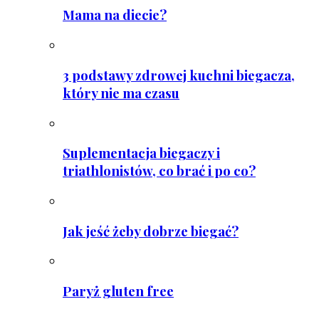
Mama na diecie?
3 podstawy zdrowej kuchni biegacza,
który nie ma czasu
Suplementacja biegaczy i
triathlonistów, co brać i po co?
Jak jeść żeby dobrze biegać?
Paryż gluten free