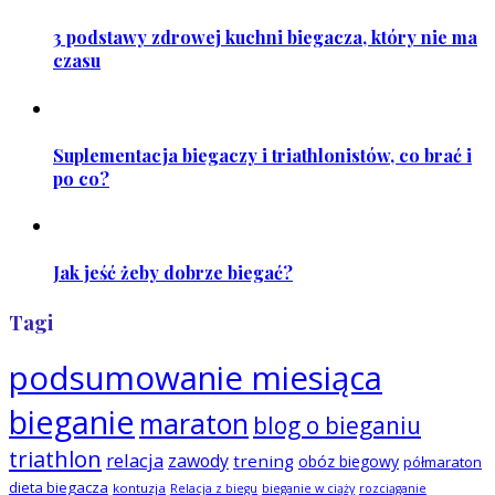
3 podstawy zdrowej kuchni biegacza, który nie ma
czasu
Suplementacja biegaczy i triathlonistów, co brać i
po co?
Jak jeść żeby dobrze biegać?
Tagi
podsumowanie miesiąca
bieganie
maraton
blog o bieganiu
triathlon
relacja
zawody
trening
obóz biegowy
półmaraton
dieta biegacza
kontuzja
Relacja z biegu
bieganie w ciąży
rozciąganie