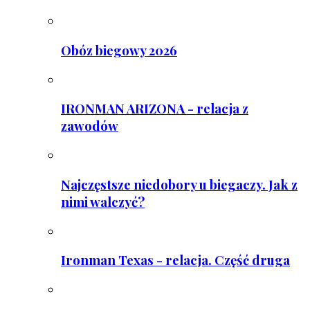
Obóz biegowy 2026
IRONMAN ARIZONA - relacja z
zawodów
Najczęstsze niedobory u biegaczy. Jak z
nimi walczyć?
Ironman Texas - relacja. Część druga