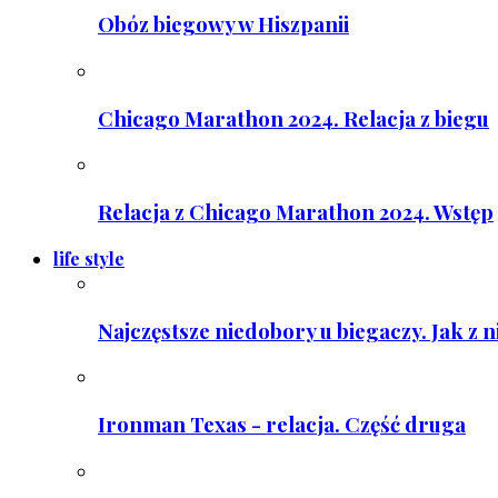
Obóz biegowy w Hiszpanii
Chicago Marathon 2024. Relacja z biegu
Relacja z Chicago Marathon 2024. Wstęp
life style
Najczęstsze niedobory u biegaczy. Jak z 
Ironman Texas - relacja. Część druga