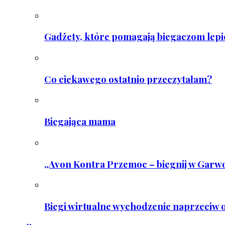
Gadżety, które pomagają biegaczom lepie
Co ciekawego ostatnio przeczytałam?
Biegająca mama
„Avon Kontra Przemoc – biegnij w Garwo
Biegi wirtualne wychodzenie naprzeciw o