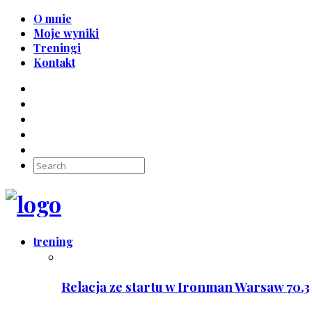
O mnie
Moje wyniki
Treningi
Kontakt
trening
Relacja ze startu w Ironman Warsaw 70.3