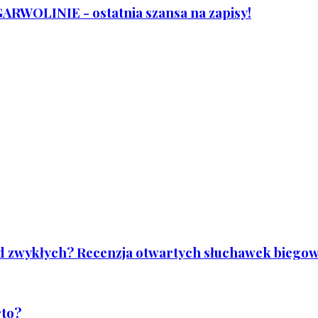
WOLINIE - ostatnia szansa na zapisy!
od zwykłych? Recenzja otwartych słuchawek biegowy
rto?