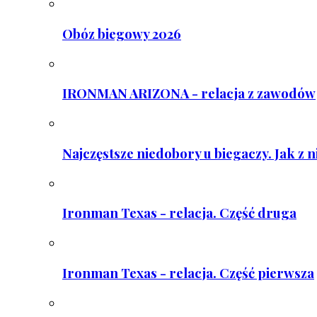
Obóz biegowy 2026
IRONMAN ARIZONA - relacja z zawodów
Najczęstsze niedobory u biegaczy. Jak z 
Ironman Texas - relacja. Część druga
Ironman Texas - relacja. Część pierwsza