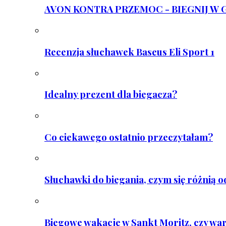
AVON KONTRA PRZEMOC - BIEGNIJ W GAR
Recenzja słuchawek Baseus Eli Sport 1
Idealny prezent dla biegacza?
Co ciekawego ostatnio przeczytałam?
Słuchawki do biegania, czym się różnią 
Biegowe wakacje w Sankt Moritz, czy wa