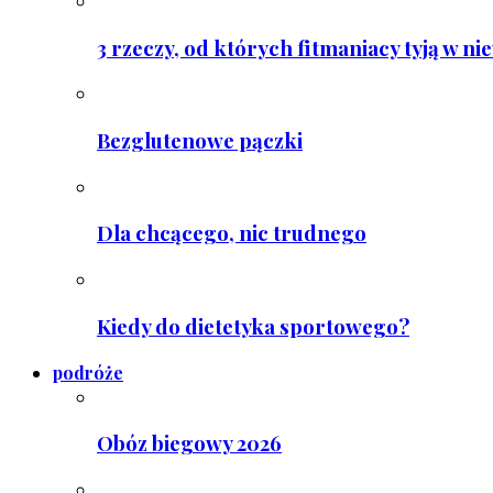
3 rzeczy, od których fitmaniacy tyją w ni
Bezglutenowe pączki
Dla chcącego, nic trudnego
Kiedy do dietetyka sportowego?
podróże
Obóz biegowy 2026