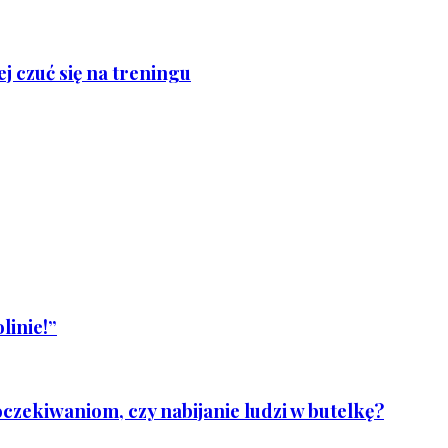
j czuć się na treningu
linie!”
czekiwaniom, czy nabijanie ludzi w butelkę?