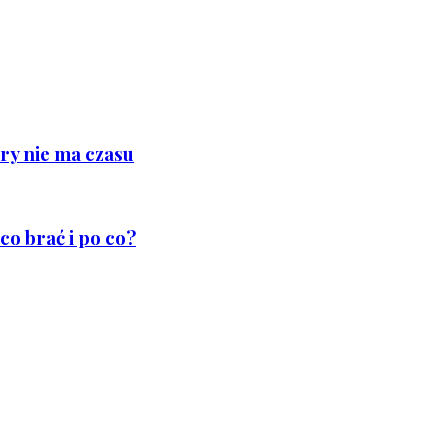
ry nie ma czasu
co brać i po co?