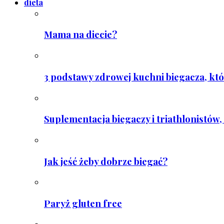
dieta
Mama na diecie?
3 podstawy zdrowej kuchni biegacza, któ
Suplementacja biegaczy i triathlonistów, 
Jak jeść żeby dobrze biegać?
Paryż gluten free