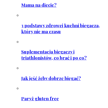
Mama na diecie?
3 podstawy zdrowej kuchni biegacza,
który nie ma czasu
Suplementacja biegaczy i
triathlonistów, co brać i po co?
Jak jeść żeby dobrze biegać?
Paryż gluten free