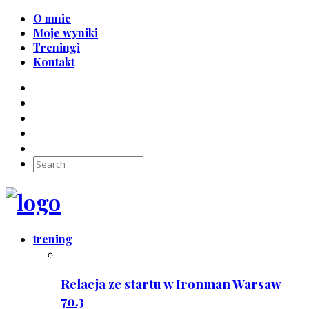
O mnie
Moje wyniki
Treningi
Kontakt
trening
Relacja ze startu w Ironman Warsaw
70.3