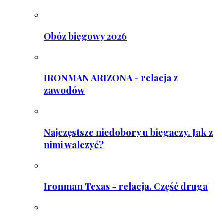
Obóz biegowy 2026
IRONMAN ARIZONA - relacja z
zawodów
Najczęstsze niedobory u biegaczy. Jak z
nimi walczyć?
Ironman Texas - relacja. Część druga