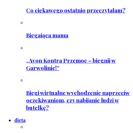
Co ciekawego ostatnio przeczytałam?
Biegająca mama
„Avon Kontra Przemoc – biegnij w
Garwolinie!”
Biegi wirtualne wychodzenie naprzeciw
oczekiwaniom, czy nabijanie ludzi w
butelkę?
dieta