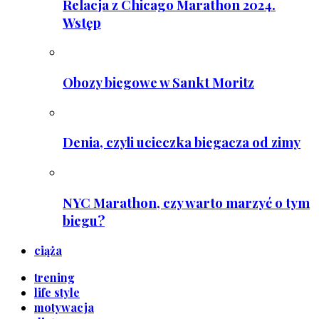
Relacja z Chicago Marathon 2024.
Wstęp
Obozy biegowe w Sankt Moritz
Denia, czyli ucieczka biegacza od zimy
NYC Marathon, czy warto marzyć o tym
biegu?
ciąża
trening
life style
motywacja