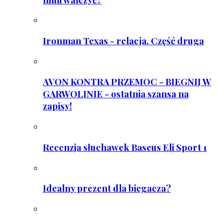
Ironman Texas - relacja. Część druga
AVON KONTRA PRZEMOC - BIEGNIJ W
GARWOLINIE - ostatnia szansa na
zapisy!
Recenzja słuchawek Baseus Eli Sport 1
Idealny prezent dla biegacza?