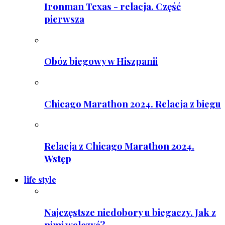
Ironman Texas - relacja. Część
pierwsza
Obóz biegowy w Hiszpanii
Chicago Marathon 2024. Relacja z biegu
Relacja z Chicago Marathon 2024.
Wstęp
life style
Najczęstsze niedobory u biegaczy. Jak z
nimi walczyć?