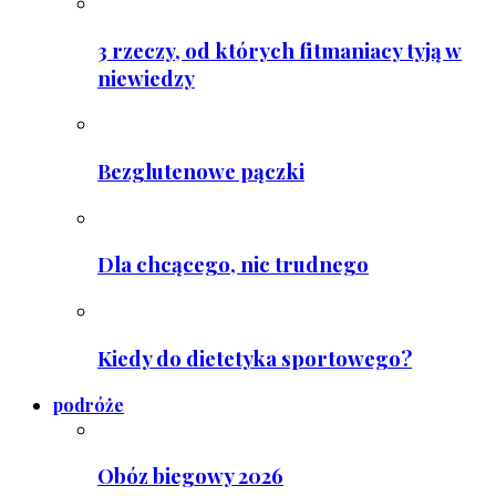
3 rzeczy, od których fitmaniacy tyją w
niewiedzy
Bezglutenowe pączki
Dla chcącego, nic trudnego
Kiedy do dietetyka sportowego?
podróże
Obóz biegowy 2026