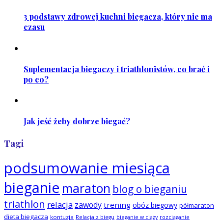
3 podstawy zdrowej kuchni biegacza, który nie ma
czasu
Suplementacja biegaczy i triathlonistów, co brać i
po co?
Jak jeść żeby dobrze biegać?
Tagi
podsumowanie miesiąca
bieganie
maraton
blog o bieganiu
triathlon
relacja
zawody
trening
obóz biegowy
półmaraton
dieta biegacza
kontuzja
Relacja z biegu
bieganie w ciąży
rozciąganie