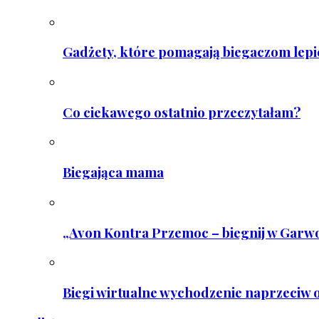
Gadżety, które pomagają biegaczom lepie
Co ciekawego ostatnio przeczytałam?
Biegająca mama
„Avon Kontra Przemoc – biegnij w Garwo
Biegi wirtualne wychodzenie naprzeciw o