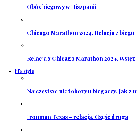
Obóz biegowy w Hiszpanii
Chicago Marathon 2024. Relacja z biegu
Relacja z Chicago Marathon 2024. Wstęp
life style
Najczęstsze niedobory u biegaczy. Jak z 
Ironman Texas - relacja. Część druga