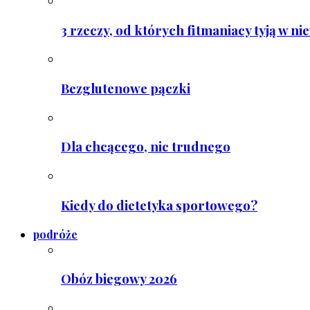
3 rzeczy, od których fitmaniacy tyją w ni
Bezglutenowe pączki
Dla chcącego, nic trudnego
Kiedy do dietetyka sportowego?
podróże
Obóz biegowy 2026