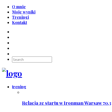
O mnie
Moje wyniki
Treningi
Kontakt
trening
Relacja ze startu w Ironman Warsaw 70.3