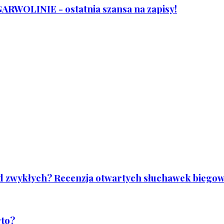
WOLINIE - ostatnia szansa na zapisy!
od zwykłych? Recenzja otwartych słuchawek biegowy
rto?