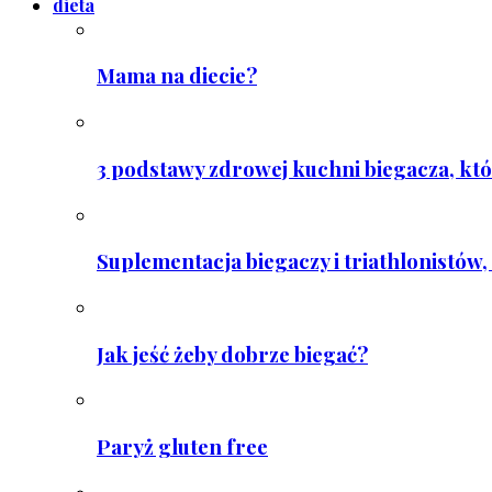
dieta
Mama na diecie?
3 podstawy zdrowej kuchni biegacza, któ
Suplementacja biegaczy i triathlonistów, 
Jak jeść żeby dobrze biegać?
Paryż gluten free