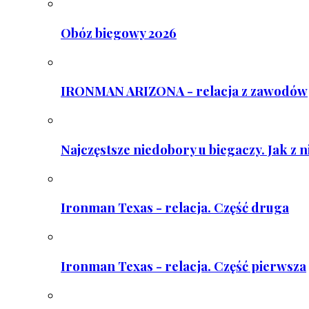
Obóz biegowy 2026
IRONMAN ARIZONA - relacja z zawodów
Najczęstsze niedobory u biegaczy. Jak z 
Ironman Texas - relacja. Część druga
Ironman Texas - relacja. Część pierwsza