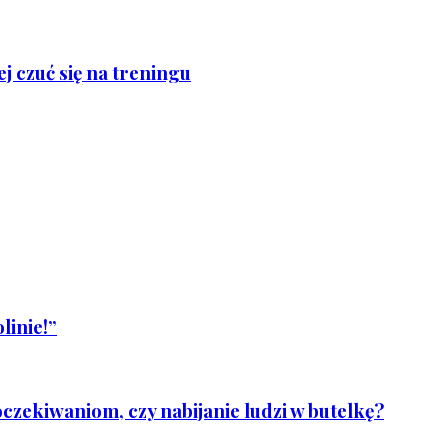
j czuć się na treningu
linie!”
czekiwaniom, czy nabijanie ludzi w butelkę?