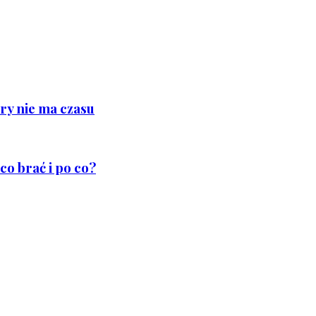
ry nie ma czasu
co brać i po co?