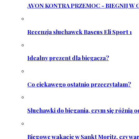
AVON KONTRA PRZEMOC - BIEGNIJ W GAR
Recenzja słuchawek Baseus Eli Sport 1
Idealny prezent dla biegacza?
Co ciekawego ostatnio przeczytałam?
Słuchawki do biegania, czym się różnią 
Biegowe wakacje w Sankt Moritz, czy wa