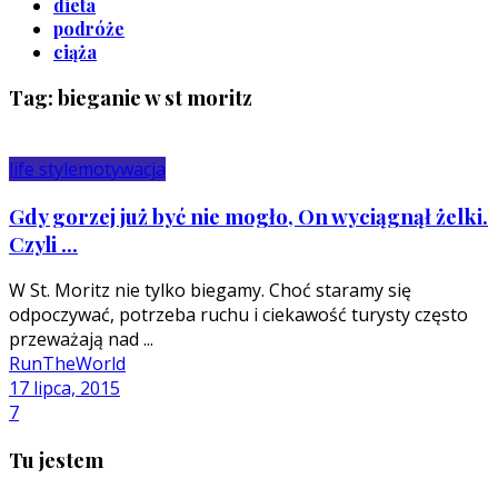
dieta
podróże
ciąża
Tag: bieganie w st moritz
life style
motywacja
Gdy gorzej już być nie mogło, On wyciągnął żelki.
Czyli ...
W St. Moritz nie tylko biegamy. Choć staramy się
odpoczywać, potrzeba ruchu i ciekawość turysty często
przeważają nad ...
RunTheWorld
17 lipca, 2015
7
Tu jestem