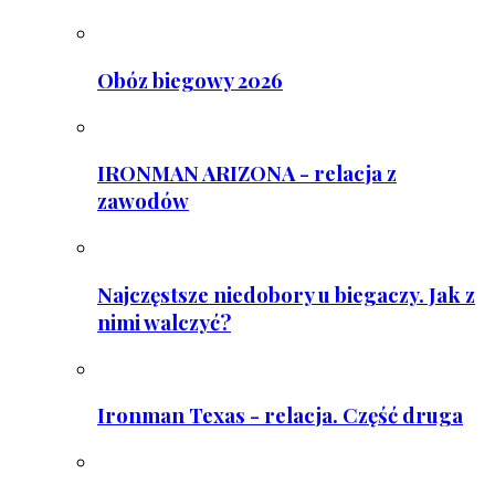
Obóz biegowy 2026
IRONMAN ARIZONA - relacja z
zawodów
Najczęstsze niedobory u biegaczy. Jak z
nimi walczyć?
Ironman Texas - relacja. Część druga