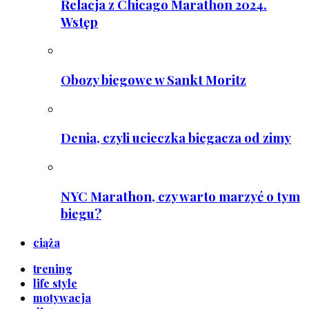
Relacja z Chicago Marathon 2024.
Wstęp
Obozy biegowe w Sankt Moritz
Denia, czyli ucieczka biegacza od zimy
NYC Marathon, czy warto marzyć o tym
biegu?
ciąża
trening
life style
motywacja