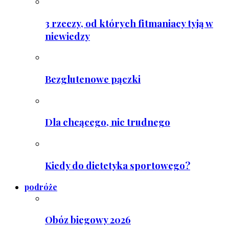
3 rzeczy, od których fitmaniacy tyją w
niewiedzy
Bezglutenowe pączki
Dla chcącego, nic trudnego
Kiedy do dietetyka sportowego?
podróże
Obóz biegowy 2026