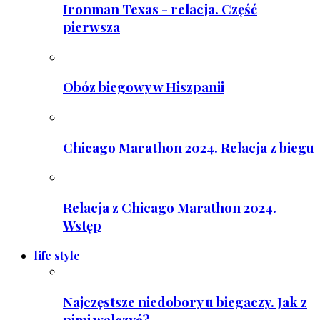
Ironman Texas - relacja. Część
pierwsza
Obóz biegowy w Hiszpanii
Chicago Marathon 2024. Relacja z biegu
Relacja z Chicago Marathon 2024.
Wstęp
life style
Najczęstsze niedobory u biegaczy. Jak z
nimi walczyć?