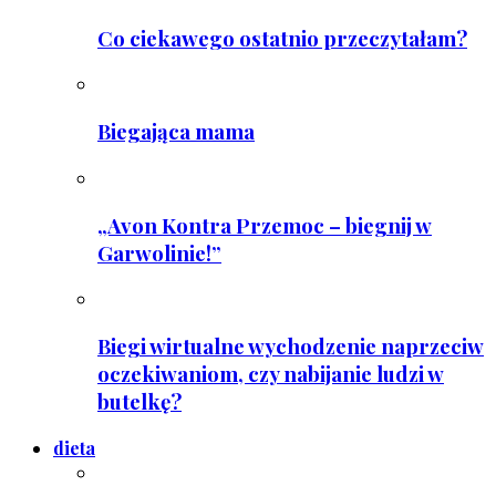
Co ciekawego ostatnio przeczytałam?
Biegająca mama
„Avon Kontra Przemoc – biegnij w
Garwolinie!”
Biegi wirtualne wychodzenie naprzeciw
oczekiwaniom, czy nabijanie ludzi w
butelkę?
dieta