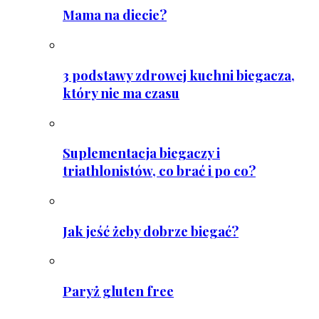
Mama na diecie?
3 podstawy zdrowej kuchni biegacza,
który nie ma czasu
Suplementacja biegaczy i
triathlonistów, co brać i po co?
Jak jeść żeby dobrze biegać?
Paryż gluten free