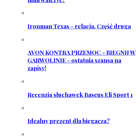
Ironman Texas - relacja. Część druga
AVON KONTRA PRZEMOC - BIEGNIJ W
GARWOLINIE - ostatnia szansa na
zapisy!
Recenzja słuchawek Baseus Eli Sport 1
Idealny prezent dla biegacza?