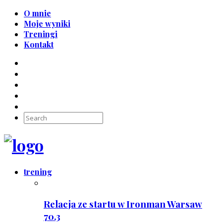
O mnie
Moje wyniki
Treningi
Kontakt
trening
Relacja ze startu w Ironman Warsaw
70.3