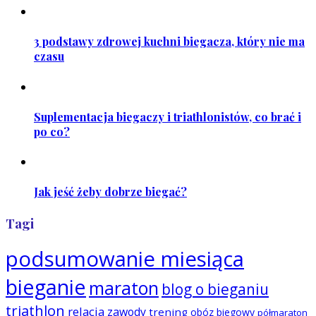
3 podstawy zdrowej kuchni biegacza, który nie ma
czasu
Suplementacja biegaczy i triathlonistów, co brać i
po co?
Jak jeść żeby dobrze biegać?
Tagi
podsumowanie miesiąca
bieganie
maraton
blog o bieganiu
triathlon
relacja
zawody
trening
obóz biegowy
półmaraton