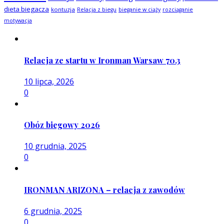
dieta biegacza
kontuzja
Relacja z biegu
bieganie w ciąży
rozciąganie
motywacja
Relacja ze startu w Ironman Warsaw 70.3
10 lipca, 2026
0
Obóz biegowy 2026
10 grudnia, 2025
0
IRONMAN ARIZONA – relacja z zawodów
6 grudnia, 2025
0