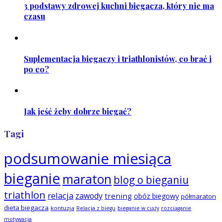
3 podstawy zdrowej kuchni biegacza, który nie ma
czasu
Suplementacja biegaczy i triathlonistów, co brać i
po co?
Jak jeść żeby dobrze biegać?
Tagi
podsumowanie miesiąca
bieganie
maraton
blog o bieganiu
triathlon
relacja
zawody
trening
obóz biegowy
półmaraton
dieta biegacza
kontuzja
Relacja z biegu
bieganie w ciąży
rozciąganie
motywacja