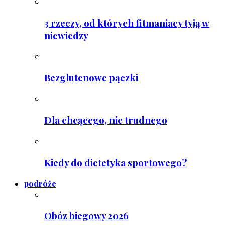
3 rzeczy, od których fitmaniacy tyją w
niewiedzy
Bezglutenowe pączki
Dla chcącego, nic trudnego
Kiedy do dietetyka sportowego?
podróże
Obóz biegowy 2026