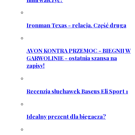
Ironman Texas - relacja. Część druga
AVON KONTRA PRZEMOC - BIEGNIJ W
GARWOLINIE - ostatnia szansa na
zapisy!
Recenzja słuchawek Baseus Eli Sport 1
Idealny prezent dla biegacza?