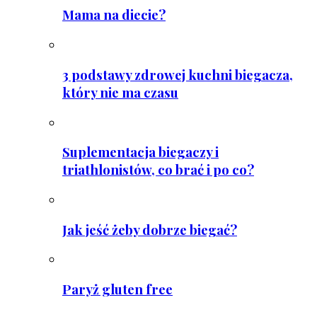
Mama na diecie?
3 podstawy zdrowej kuchni biegacza,
który nie ma czasu
Suplementacja biegaczy i
triathlonistów, co brać i po co?
Jak jeść żeby dobrze biegać?
Paryż gluten free