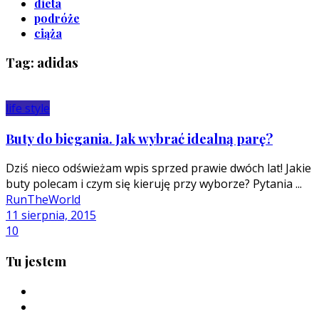
dieta
podróże
ciąża
Tag: adidas
life style
Buty do biegania. Jak wybrać idealną parę?
Dziś nieco odświeżam wpis sprzed prawie dwóch lat! Jakie
buty polecam i czym się kieruję przy wyborze? Pytania ...
RunTheWorld
11 sierpnia, 2015
10
Tu jestem