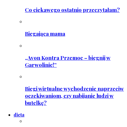
Co ciekawego ostatnio przeczytałam?
Biegająca mama
„Avon Kontra Przemoc – biegnij w
Garwolinie!”
Biegi wirtualne wychodzenie naprzeciw
oczekiwaniom, czy nabijanie ludzi w
butelkę?
dieta