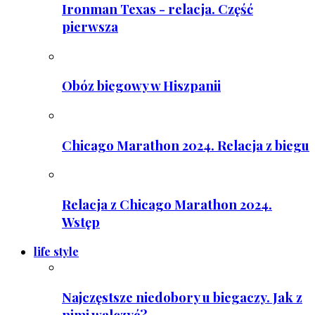
Ironman Texas - relacja. Część
pierwsza
Obóz biegowy w Hiszpanii
Chicago Marathon 2024. Relacja z biegu
Relacja z Chicago Marathon 2024.
Wstęp
life style
Najczęstsze niedobory u biegaczy. Jak z
nimi walczyć?