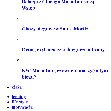
Relacja z Chicago Marathon 2024.
Wstęp
Obozy biegowe w Sankt Moritz
Denia, czyli ucieczka biegacza od zimy
NYC Marathon, czy warto marzyć o tym
biegu?
ciąża
trening
life style
motywacja