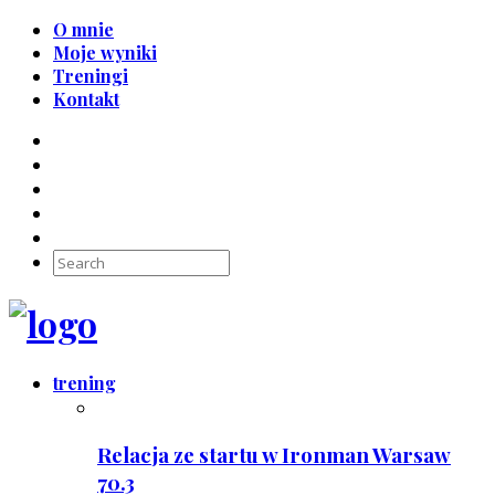
O mnie
Moje wyniki
Treningi
Kontakt
trening
Relacja ze startu w Ironman Warsaw
70.3