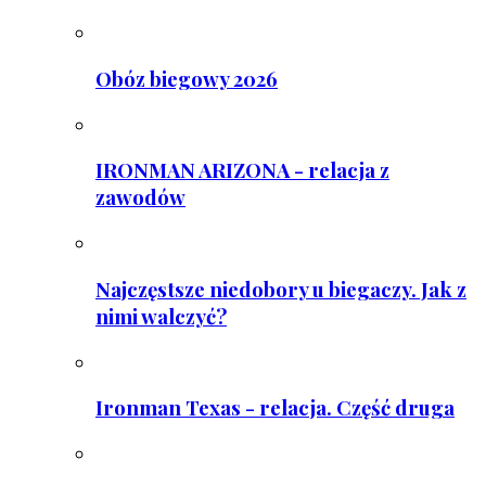
Obóz biegowy 2026
IRONMAN ARIZONA - relacja z
zawodów
Najczęstsze niedobory u biegaczy. Jak z
nimi walczyć?
Ironman Texas - relacja. Część druga