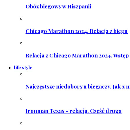
Obóz biegowy w Hiszpanii
Chicago Marathon 2024. Relacja z biegu
Relacja z Chicago Marathon 2024. Wstęp
life style
Najczęstsze niedobory u biegaczy. Jak z 
Ironman Texas - relacja. Część druga