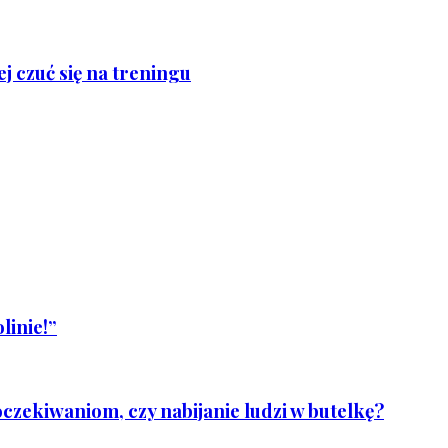
j czuć się na treningu
linie!”
czekiwaniom, czy nabijanie ludzi w butelkę?