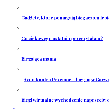
Gadżety, które pomagają biegaczom lepie
Co ciekawego ostatnio przeczytałam?
Biegająca mama
„Avon Kontra Przemoc – biegnij w Garwo
Biegi wirtualne wychodzenie naprzeciw o