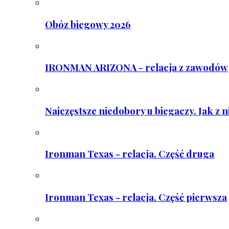
Obóz biegowy 2026
IRONMAN ARIZONA - relacja z zawodów
Najczęstsze niedobory u biegaczy. Jak z 
Ironman Texas - relacja. Część druga
Ironman Texas - relacja. Część pierwsza