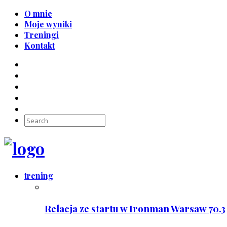
O mnie
Moje wyniki
Treningi
Kontakt
trening
Relacja ze startu w Ironman Warsaw 70.3