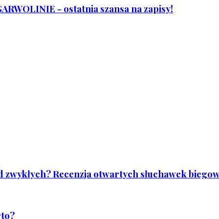
WOLINIE - ostatnia szansa na zapisy!
od zwykłych? Recenzja otwartych słuchawek biegowy
rto?