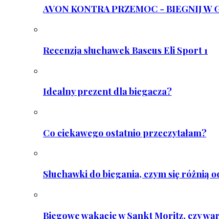
AVON KONTRA PRZEMOC - BIEGNIJ W GAR
Recenzja słuchawek Baseus Eli Sport 1
Idealny prezent dla biegacza?
Co ciekawego ostatnio przeczytałam?
Słuchawki do biegania, czym się różnią 
Biegowe wakacje w Sankt Moritz, czy wa