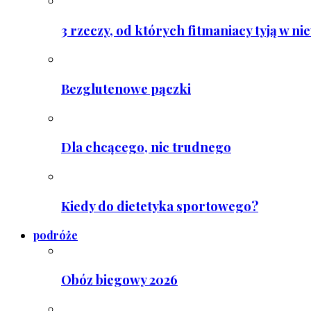
3 rzeczy, od których fitmaniacy tyją w ni
Bezglutenowe pączki
Dla chcącego, nic trudnego
Kiedy do dietetyka sportowego?
podróże
Obóz biegowy 2026