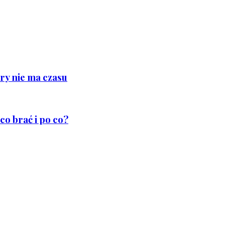
ry nie ma czasu
co brać i po co?