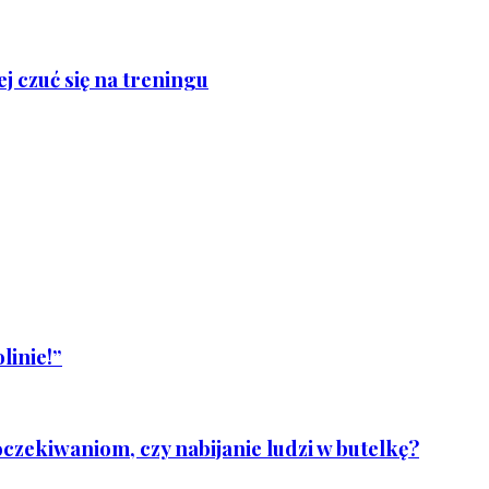
j czuć się na treningu
linie!”
czekiwaniom, czy nabijanie ludzi w butelkę?