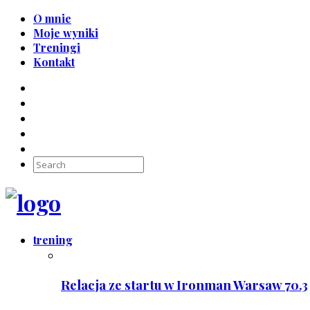
O mnie
Moje wyniki
Treningi
Kontakt
trening
Relacja ze startu w Ironman Warsaw 70.3