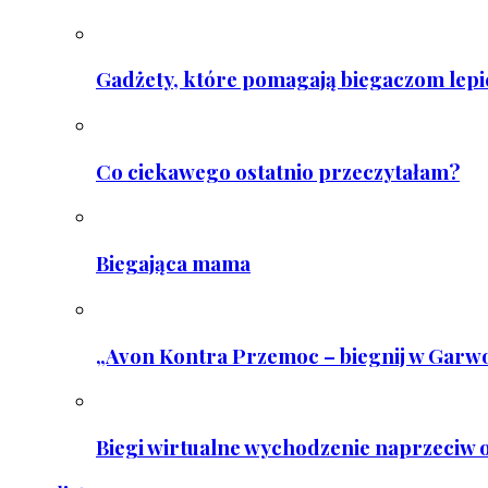
Gadżety, które pomagają biegaczom lepie
Co ciekawego ostatnio przeczytałam?
Biegająca mama
„Avon Kontra Przemoc – biegnij w Garwo
Biegi wirtualne wychodzenie naprzeciw o