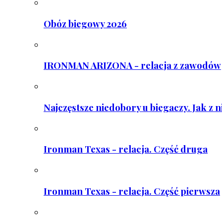
Obóz biegowy 2026
IRONMAN ARIZONA - relacja z zawodów
Najczęstsze niedobory u biegaczy. Jak z 
Ironman Texas - relacja. Część druga
Ironman Texas - relacja. Część pierwsza