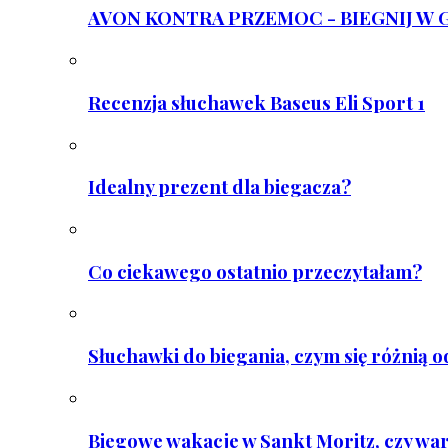
AVON KONTRA PRZEMOC - BIEGNIJ W GAR
Recenzja słuchawek Baseus Eli Sport 1
Idealny prezent dla biegacza?
Co ciekawego ostatnio przeczytałam?
Słuchawki do biegania, czym się różnią 
Biegowe wakacje w Sankt Moritz, czy wa