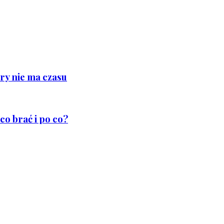
ry nie ma czasu
co brać i po co?