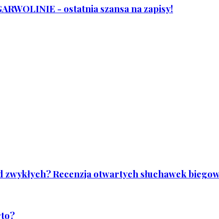
WOLINIE - ostatnia szansa na zapisy!
od zwykłych? Recenzja otwartych słuchawek biegowy
rto?