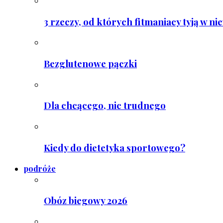
3 rzeczy, od których fitmaniacy tyją w ni
Bezglutenowe pączki
Dla chcącego, nic trudnego
Kiedy do dietetyka sportowego?
podróże
Obóz biegowy 2026