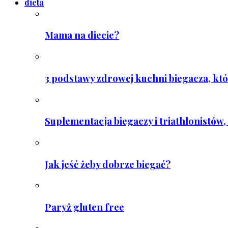
dieta
Mama na diecie?
3 podstawy zdrowej kuchni biegacza, któ
Suplementacja biegaczy i triathlonistów, 
Jak jeść żeby dobrze biegać?
Paryż gluten free