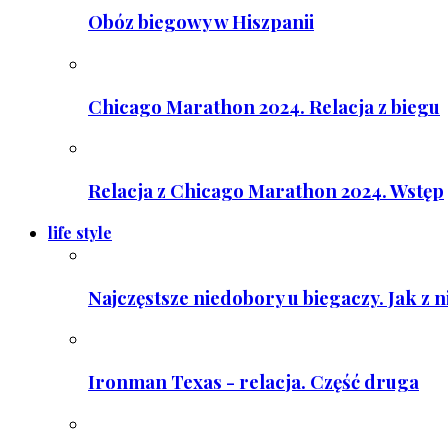
Obóz biegowy w Hiszpanii
Chicago Marathon 2024. Relacja z biegu
Relacja z Chicago Marathon 2024. Wstęp
life style
Najczęstsze niedobory u biegaczy. Jak z 
Ironman Texas - relacja. Część druga