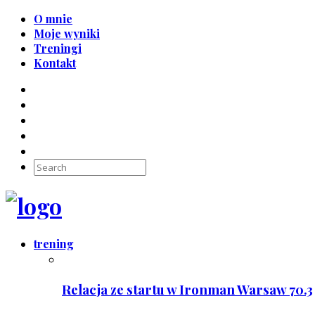
O mnie
Moje wyniki
Treningi
Kontakt
trening
Relacja ze startu w Ironman Warsaw 70.3