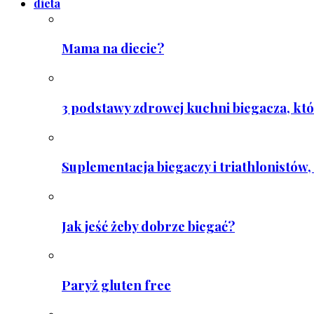
dieta
Mama na diecie?
3 podstawy zdrowej kuchni biegacza, któ
Suplementacja biegaczy i triathlonistów, 
Jak jeść żeby dobrze biegać?
Paryż gluten free