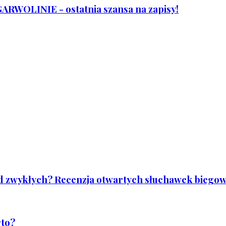
WOLINIE - ostatnia szansa na zapisy!
od zwykłych? Recenzja otwartych słuchawek biegowy
rto?