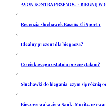
AVON KONTRA PRZEMOC - BIEGNIJ W GAR
Recenzja słuchawek Baseus Eli Sport 1
Idealny prezent dla biegacza?
Co ciekawego ostatnio przeczytałam?
Słuchawki do biegania, czym się różnią 
Biegowe wakacje w Sankt Moritz, czy wa