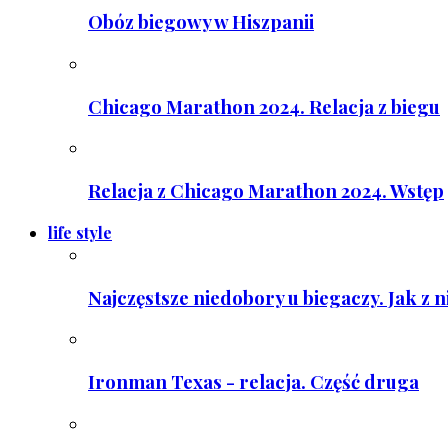
Obóz biegowy w Hiszpanii
Chicago Marathon 2024. Relacja z biegu
Relacja z Chicago Marathon 2024. Wstęp
life style
Najczęstsze niedobory u biegaczy. Jak z 
Ironman Texas - relacja. Część druga