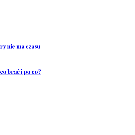
ry nie ma czasu
co brać i po co?