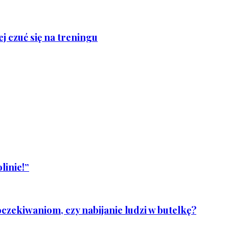
j czuć się na treningu
linie!”
czekiwaniom, czy nabijanie ludzi w butelkę?