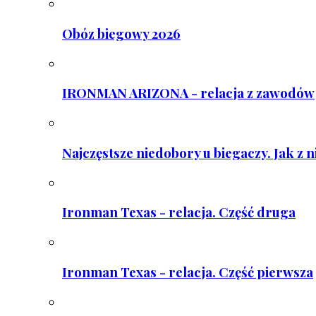
Obóz biegowy 2026
IRONMAN ARIZONA - relacja z zawodów
Najczęstsze niedobory u biegaczy. Jak z 
Ironman Texas - relacja. Część druga
Ironman Texas - relacja. Część pierwsza