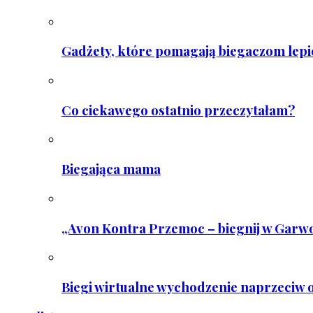
Gadżety, które pomagają biegaczom lepie
Co ciekawego ostatnio przeczytałam?
Biegająca mama
„Avon Kontra Przemoc – biegnij w Garwo
Biegi wirtualne wychodzenie naprzeciw o