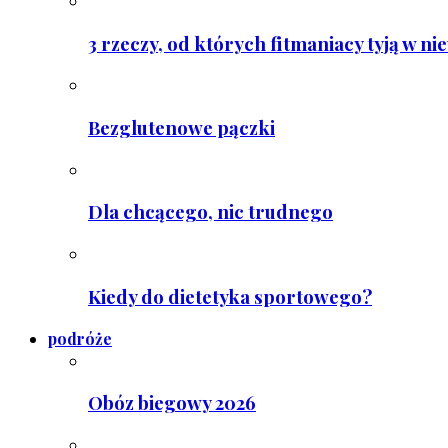
3 rzeczy, od których fitmaniacy tyją w ni
Bezglutenowe pączki
Dla chcącego, nic trudnego
Kiedy do dietetyka sportowego?
podróże
Obóz biegowy 2026