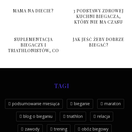
MAMA NA DIECIE?
3 PODSTAWY ZDROWEJ
KUCHNI BIEGACZA,
KTÓRY NIE MA CZASU
SUPLEMENTACJA
JAK JEŚĆ ŻEBY DOBRZE
BIEGACZY I
BIEGAĆ?
TRIATHLONISTÓW, CO
BRAĆ I PO CO?
TAGI
podsumowanie miesiąca
bieganie
maraton
blog o bieganiu
triathlon
relacja
zawody
trening
obóz biegowy