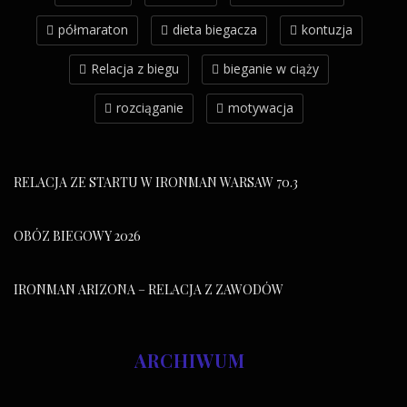
półmaraton
dieta biegacza
kontuzja
Relacja z biegu
bieganie w ciąży
rozciąganie
motywacja
RELACJA ZE STARTU W IRONMAN WARSAW 70.3
OBÓZ BIEGOWY 2026
IRONMAN ARIZONA – RELACJA Z ZAWODÓW
ARCHIWUM