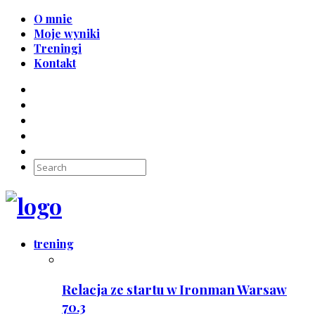
O mnie
Moje wyniki
Treningi
Kontakt
trening
Relacja ze startu w Ironman Warsaw
70.3