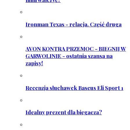
Ironman Texas - relacja. Część druga
AVON KONTRA PRZEMOC - BIEGNIJ W
GARWOLINIE - ostatnia szansa na
zapisy!
Recenzja słuchawek Baseus Eli Sport 1
Idealny prezent dla biegacza?