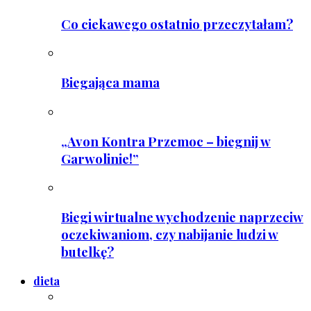
Co ciekawego ostatnio przeczytałam?
Biegająca mama
„Avon Kontra Przemoc – biegnij w
Garwolinie!”
Biegi wirtualne wychodzenie naprzeciw
oczekiwaniom, czy nabijanie ludzi w
butelkę?
dieta