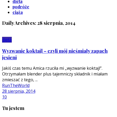
dieta
podróże
ciąża
Daily Archives: 28 sierpnia, 2014
dieta
Wyzwanie koktajl – czyli mój nieśmiały zapach
jesieni
Jakiś czas temu Amica rzuciła mi „wyzwanie koktajl”.
Otrzymałam blender plus tajemniczy składnik i miałam
zmieszać z tego, ...
RunTheWorld
28 sierpnia, 2014
10
Tu jestem