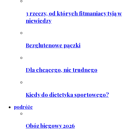
3 rzeczy, od których fitmaniacy tyją w
niewiedzy
Bezglutenowe pączki
Dla chcącego, nic trudnego
Kiedy do dietetyka sportowego?
podróże
Obóz biegowy 2026