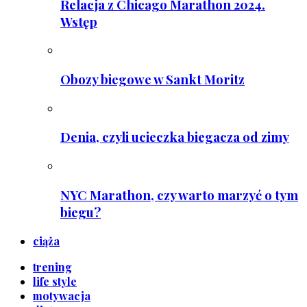
Relacja z Chicago Marathon 2024.
Wstęp
Obozy biegowe w Sankt Moritz
Denia, czyli ucieczka biegacza od zimy
NYC Marathon, czy warto marzyć o tym
biegu?
ciąża
trening
life style
motywacja