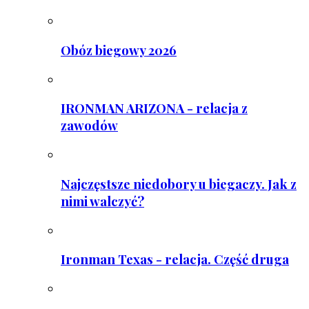
Obóz biegowy 2026
IRONMAN ARIZONA - relacja z
zawodów
Najczęstsze niedobory u biegaczy. Jak z
nimi walczyć?
Ironman Texas - relacja. Część druga