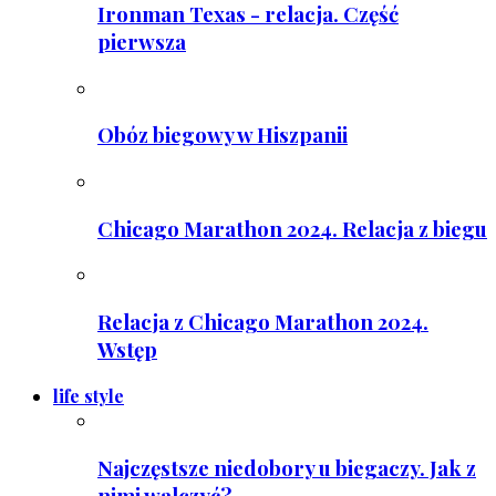
Ironman Texas - relacja. Część
pierwsza
Obóz biegowy w Hiszpanii
Chicago Marathon 2024. Relacja z biegu
Relacja z Chicago Marathon 2024.
Wstęp
life style
Najczęstsze niedobory u biegaczy. Jak z
nimi walczyć?