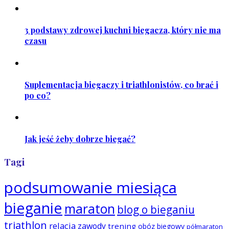
3 podstawy zdrowej kuchni biegacza, który nie ma
czasu
Suplementacja biegaczy i triathlonistów, co brać i
po co?
Jak jeść żeby dobrze biegać?
Tagi
podsumowanie miesiąca
bieganie
maraton
blog o bieganiu
triathlon
relacja
zawody
trening
obóz biegowy
półmaraton