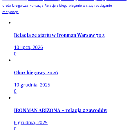
dieta biegacza
kontuzja
Relacja z biegu
bieganie w ciąży
rozciąganie
motywacja
Relacja ze startu w Ironman Warsaw 70.3
10 lipca, 2026
0
Obóz biegowy 2026
10 grudnia, 2025
0
IRONMAN ARIZONA – relacja z zawodów
6 grudnia, 2025
0