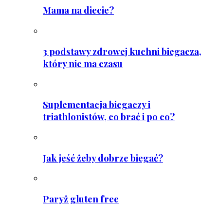
Mama na diecie?
3 podstawy zdrowej kuchni biegacza,
który nie ma czasu
Suplementacja biegaczy i
triathlonistów, co brać i po co?
Jak jeść żeby dobrze biegać?
Paryż gluten free