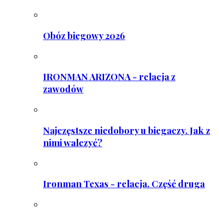
Obóz biegowy 2026
IRONMAN ARIZONA - relacja z
zawodów
Najczęstsze niedobory u biegaczy. Jak z
nimi walczyć?
Ironman Texas - relacja. Część druga