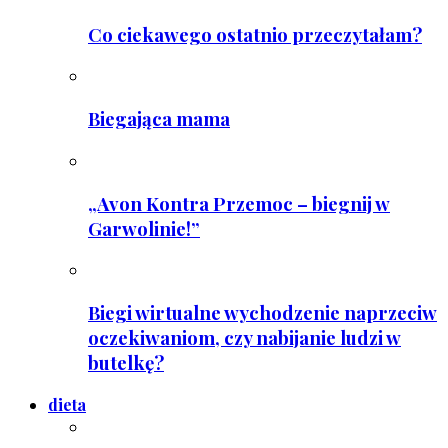
Co ciekawego ostatnio przeczytałam?
Biegająca mama
„Avon Kontra Przemoc – biegnij w
Garwolinie!”
Biegi wirtualne wychodzenie naprzeciw
oczekiwaniom, czy nabijanie ludzi w
butelkę?
dieta