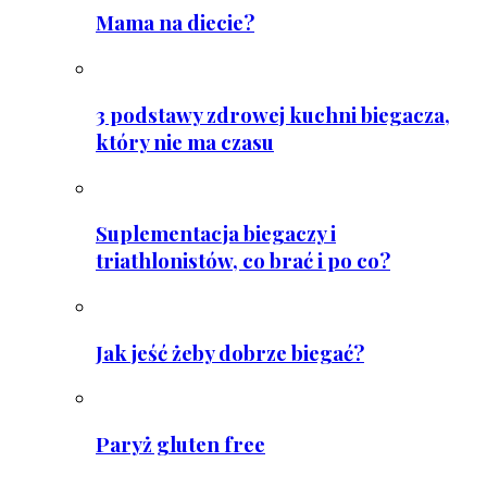
Mama na diecie?
3 podstawy zdrowej kuchni biegacza,
który nie ma czasu
Suplementacja biegaczy i
triathlonistów, co brać i po co?
Jak jeść żeby dobrze biegać?
Paryż gluten free