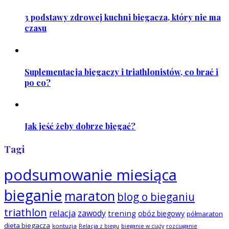
3 podstawy zdrowej kuchni biegacza, który nie ma
czasu
Suplementacja biegaczy i triathlonistów, co brać i
po co?
Jak jeść żeby dobrze biegać?
Tagi
podsumowanie miesiąca
bieganie
maraton
blog o bieganiu
triathlon
relacja
zawody
trening
obóz biegowy
półmaraton
dieta biegacza
kontuzja
Relacja z biegu
bieganie w ciąży
rozciąganie