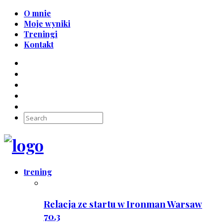
O mnie
Moje wyniki
Treningi
Kontakt
trening
Relacja ze startu w Ironman Warsaw
70.3