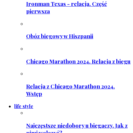
Ironman Texas - relacja. Część
pierwsza
Obóz biegowy w Hiszpanii
Chicago Marathon 2024. Relacja z biegu
Relacja z Chicago Marathon 2024.
Wstęp
life style
Najczęstsze niedobory u biegaczy. Jak z
nimi walczyć?