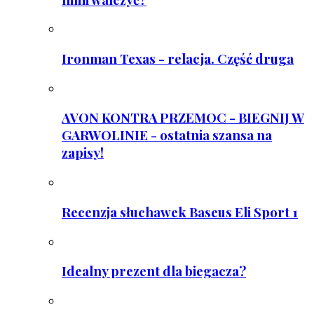
Ironman Texas - relacja. Część druga
AVON KONTRA PRZEMOC - BIEGNIJ W
GARWOLINIE - ostatnia szansa na
zapisy!
Recenzja słuchawek Baseus Eli Sport 1
Idealny prezent dla biegacza?