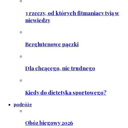
3 rzeczy, od których fitmaniacy tyją w
niewiedzy
Bezglutenowe pączki
Dla chcącego, nic trudnego
Kiedy do dietetyka sportowego?
podróże
Obóz biegowy 2026