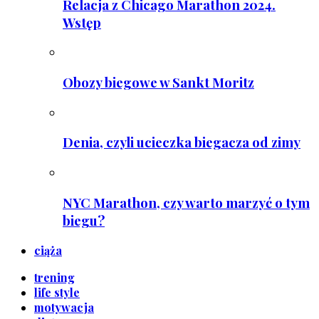
Relacja z Chicago Marathon 2024.
Wstęp
Obozy biegowe w Sankt Moritz
Denia, czyli ucieczka biegacza od zimy
NYC Marathon, czy warto marzyć o tym
biegu?
ciąża
trening
life style
motywacja