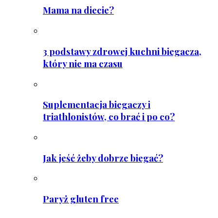
Mama na diecie?
3 podstawy zdrowej kuchni biegacza,
który nie ma czasu
Suplementacja biegaczy i
triathlonistów, co brać i po co?
Jak jeść żeby dobrze biegać?
Paryż gluten free