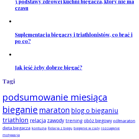
3 podstawy zdrowej kuchni biegacza, który nie ma
czasu
Suplementacja biegaczy i triathlonistów, co brać i
po co?
Jak jeść żeby dobrze biegać?
Tagi
podsumowanie miesiąca
bieganie
maraton
blog o bieganiu
triathlon
relacja
zawody
trening
obóz biegowy
półmaraton
dieta biegacza
kontuzja
Relacja z biegu
bieganie w ciąży
rozciąganie
motywacja