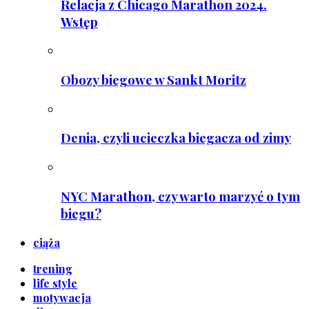
Relacja z Chicago Marathon 2024.
Wstęp
Obozy biegowe w Sankt Moritz
Denia, czyli ucieczka biegacza od zimy
NYC Marathon, czy warto marzyć o tym
biegu?
ciąża
trening
life style
motywacja