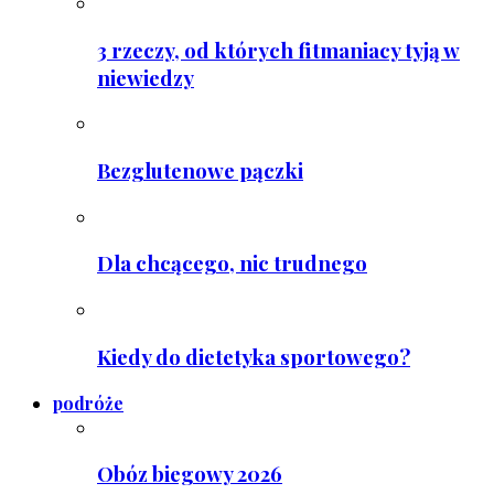
3 rzeczy, od których fitmaniacy tyją w
niewiedzy
Bezglutenowe pączki
Dla chcącego, nic trudnego
Kiedy do dietetyka sportowego?
podróże
Obóz biegowy 2026