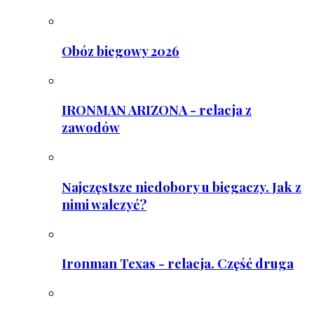
Obóz biegowy 2026
IRONMAN ARIZONA - relacja z
zawodów
Najczęstsze niedobory u biegaczy. Jak z
nimi walczyć?
Ironman Texas - relacja. Część druga