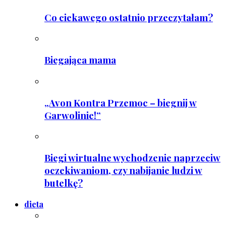
Co ciekawego ostatnio przeczytałam?
Biegająca mama
„Avon Kontra Przemoc – biegnij w
Garwolinie!”
Biegi wirtualne wychodzenie naprzeciw
oczekiwaniom, czy nabijanie ludzi w
butelkę?
dieta