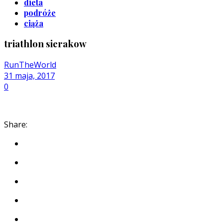
dieta
podróże
ciąża
triathlon sierakow
RunTheWorld
31 maja, 2017
0
Share: