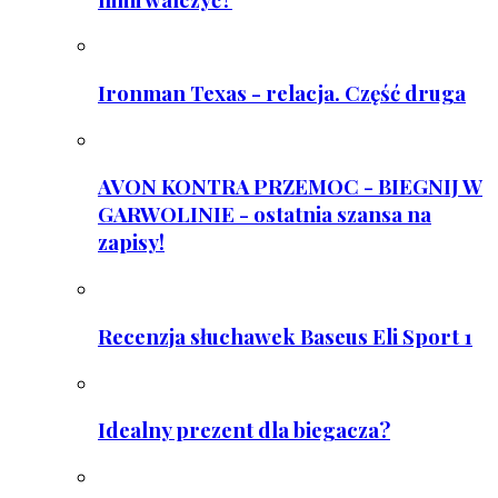
Ironman Texas - relacja. Część druga
AVON KONTRA PRZEMOC - BIEGNIJ W
GARWOLINIE - ostatnia szansa na
zapisy!
Recenzja słuchawek Baseus Eli Sport 1
Idealny prezent dla biegacza?