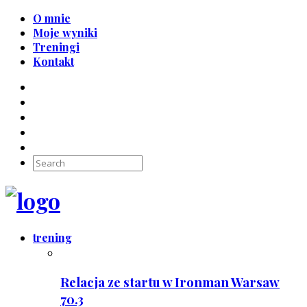
O mnie
Moje wyniki
Treningi
Kontakt
trening
Relacja ze startu w Ironman Warsaw
70.3