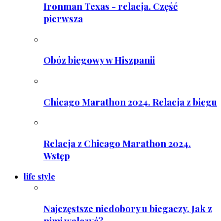
Ironman Texas - relacja. Część
pierwsza
Obóz biegowy w Hiszpanii
Chicago Marathon 2024. Relacja z biegu
Relacja z Chicago Marathon 2024.
Wstęp
life style
Najczęstsze niedobory u biegaczy. Jak z
nimi walczyć?