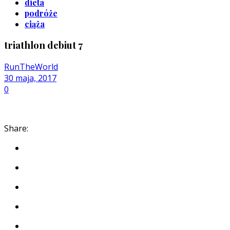
dieta
podróże
ciąża
triathlon debiut 7
RunTheWorld
30 maja, 2017
0
Share: