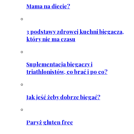
Mama na diecie?
3 podstawy zdrowej kuchni biegacza,
który nie ma czasu
Suplementacja biegaczy i
triathlonistów, co brać i po co?
Jak jeść żeby dobrze biegać?
Paryż gluten free