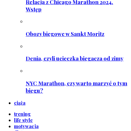
Relacja z Chicago Marathon 2024.
Wstęp
Obozy biegowe w Sankt Moritz
Denia, czyli ucieczka biegacza od zimy
NYC Marathon, czy warto marzyć o tym
biegu?
ciąża
trening
life style
motywacja