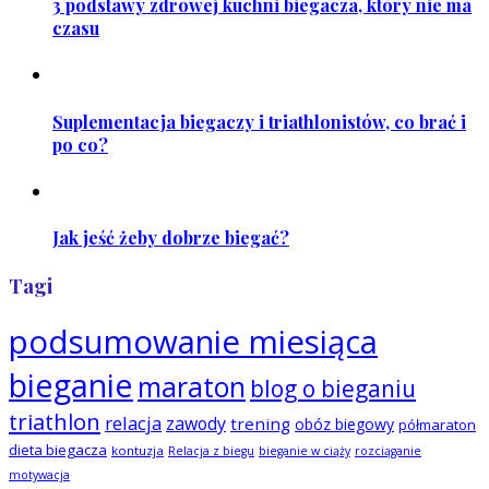
3 podstawy zdrowej kuchni biegacza, który nie ma
czasu
Suplementacja biegaczy i triathlonistów, co brać i
po co?
Jak jeść żeby dobrze biegać?
Tagi
podsumowanie miesiąca
bieganie
maraton
blog o bieganiu
triathlon
relacja
zawody
trening
obóz biegowy
półmaraton
dieta biegacza
kontuzja
Relacja z biegu
bieganie w ciąży
rozciąganie
motywacja