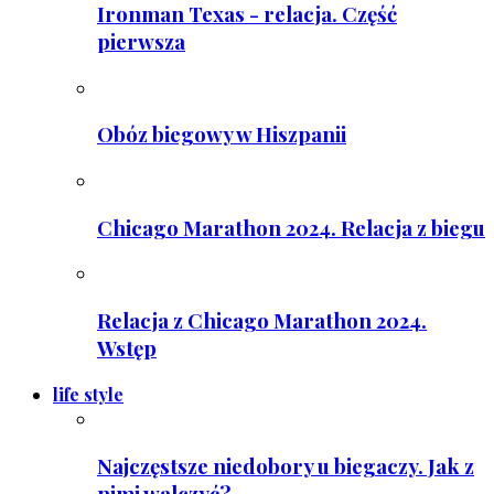
Ironman Texas - relacja. Część
pierwsza
Obóz biegowy w Hiszpanii
Chicago Marathon 2024. Relacja z biegu
Relacja z Chicago Marathon 2024.
Wstęp
life style
Najczęstsze niedobory u biegaczy. Jak z
nimi walczyć?