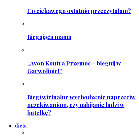
Co ciekawego ostatnio przeczytałam?
Biegająca mama
„Avon Kontra Przemoc – biegnij w
Garwolinie!”
Biegi wirtualne wychodzenie naprzeciw
oczekiwaniom, czy nabijanie ludzi w
butelkę?
dieta