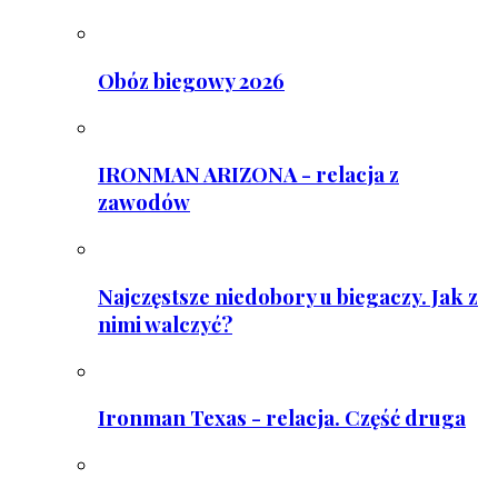
Obóz biegowy 2026
IRONMAN ARIZONA - relacja z
zawodów
Najczęstsze niedobory u biegaczy. Jak z
nimi walczyć?
Ironman Texas - relacja. Część druga