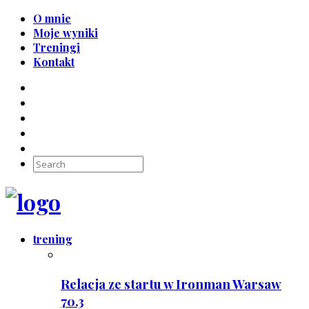
O mnie
Moje wyniki
Treningi
Kontakt
trening
Relacja ze startu w Ironman Warsaw
70.3