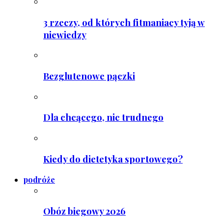
3 rzeczy, od których fitmaniacy tyją w
niewiedzy
Bezglutenowe pączki
Dla chcącego, nic trudnego
Kiedy do dietetyka sportowego?
podróże
Obóz biegowy 2026