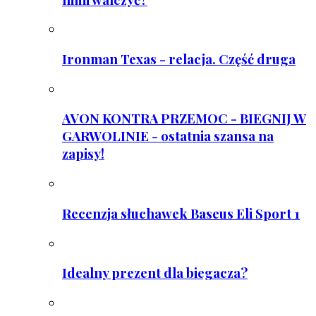
Ironman Texas - relacja. Część druga
AVON KONTRA PRZEMOC - BIEGNIJ W
GARWOLINIE - ostatnia szansa na
zapisy!
Recenzja słuchawek Baseus Eli Sport 1
Idealny prezent dla biegacza?