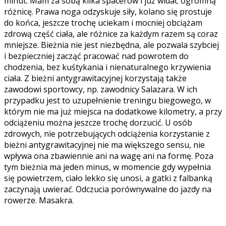
minut. Mam za sobą kilka spacerów i już widać ogromną
różnicę. Prawa noga odzyskuje siły, kolano się prostuje
do końca, jeszcze trochę uciekam i mocniej obciążam
zdrową część ciała, ale różnice za każdym razem są coraz
mniejsze. Bieżnia nie jest niezbędna, ale pozwala szybciej
i bezpieczniej zacząć pracować nad powrotem do
chodzenia, bez kuśtykania i nienaturalnego krzywienia
ciała. Z bieżni antygrawitacyjnej korzystają także
zawodowi sportowcy, np. zawodnicy Salazara. W ich
przypadku jest to uzupełnienie treningu biegowego, w
którym nie ma już miejsca na dodatkowe kilometry, a przy
odciążeniu można jeszcze trochę dorzucić. U osób
zdrowych, nie potrzebujących odciążenia korzystanie z
bieżni antygrawitacyjnej nie ma większego sensu, nie
wpływa ona zbawiennie ani na wagę ani na formę. Poza
tym bieżnia ma jeden minus, w momencie gdy wypełnia
się powietrzem, ciało lekko się unosi, a gatki z falbanką
zaczynają uwierać. Odczucia porównywalne do jazdy na
rowerze. Masakra.