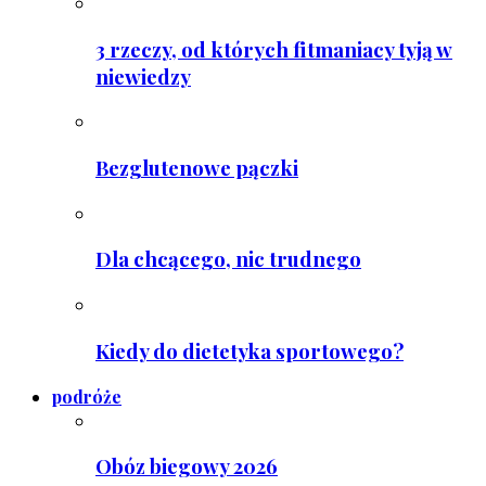
3 rzeczy, od których fitmaniacy tyją w
niewiedzy
Bezglutenowe pączki
Dla chcącego, nic trudnego
Kiedy do dietetyka sportowego?
podróże
Obóz biegowy 2026