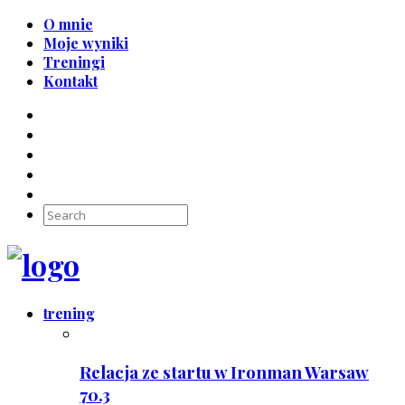
O mnie
Moje wyniki
Treningi
Kontakt
trening
Relacja ze startu w Ironman Warsaw
70.3