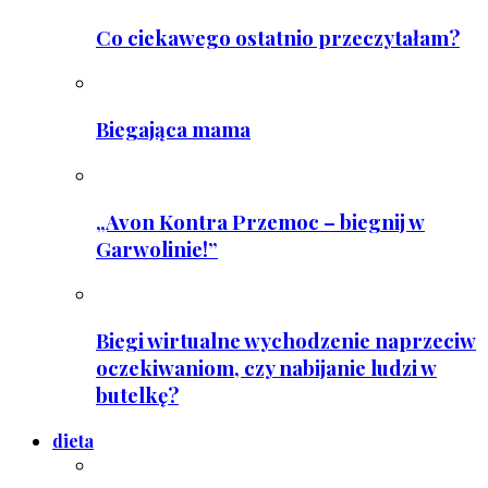
Co ciekawego ostatnio przeczytałam?
Biegająca mama
„Avon Kontra Przemoc – biegnij w
Garwolinie!”
Biegi wirtualne wychodzenie naprzeciw
oczekiwaniom, czy nabijanie ludzi w
butelkę?
dieta