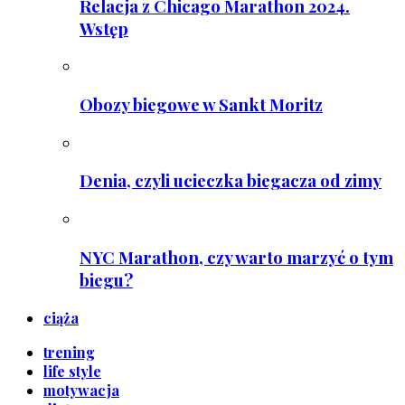
Relacja z Chicago Marathon 2024.
Wstęp
Obozy biegowe w Sankt Moritz
Denia, czyli ucieczka biegacza od zimy
NYC Marathon, czy warto marzyć o tym
biegu?
ciąża
trening
life style
motywacja