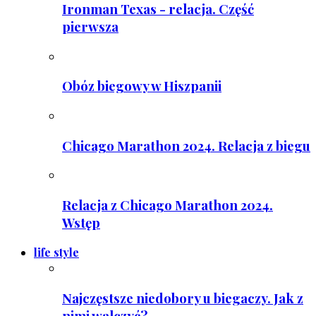
Ironman Texas - relacja. Część
pierwsza
Obóz biegowy w Hiszpanii
Chicago Marathon 2024. Relacja z biegu
Relacja z Chicago Marathon 2024.
Wstęp
life style
Najczęstsze niedobory u biegaczy. Jak z
nimi walczyć?