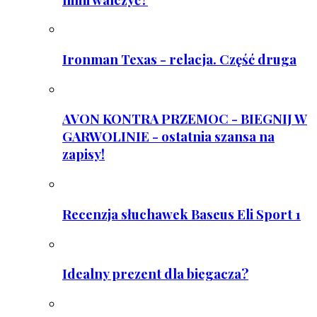
Ironman Texas - relacja. Część druga
AVON KONTRA PRZEMOC - BIEGNIJ W
GARWOLINIE - ostatnia szansa na
zapisy!
Recenzja słuchawek Baseus Eli Sport 1
Idealny prezent dla biegacza?