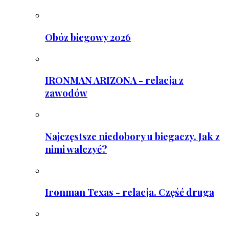
Obóz biegowy 2026
IRONMAN ARIZONA - relacja z
zawodów
Najczęstsze niedobory u biegaczy. Jak z
nimi walczyć?
Ironman Texas - relacja. Część druga