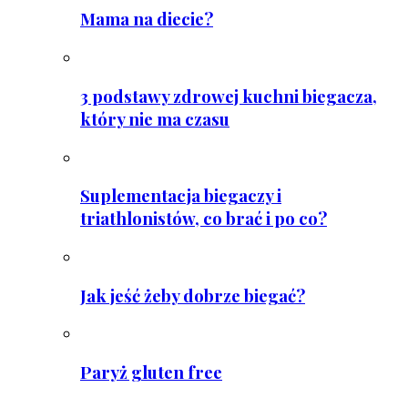
Mama na diecie?
3 podstawy zdrowej kuchni biegacza,
który nie ma czasu
Suplementacja biegaczy i
triathlonistów, co brać i po co?
Jak jeść żeby dobrze biegać?
Paryż gluten free