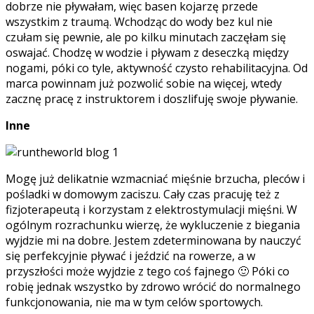
dobrze nie pływałam, więc basen kojarzę przede
wszystkim z traumą. Wchodząc do wody bez kul nie
czułam się pewnie, ale po kilku minutach zaczęłam się
oswajać. Chodzę w wodzie i pływam z deseczką między
nogami, póki co tyle, aktywność czysto rehabilitacyjna. Od
marca powinnam już pozwolić sobie na więcej, wtedy
zacznę pracę z instruktorem i doszlifuję swoje pływanie.
Inne
Mogę już delikatnie wzmacniać mięśnie brzucha, pleców i
pośladki w domowym zaciszu. Cały czas pracuję też z
fizjoterapeutą i korzystam z elektrostymulacji mięśni. W
ogólnym rozrachunku wierzę, że wykluczenie z biegania
wyjdzie mi na dobre. Jestem zdeterminowana by nauczyć
się perfekcyjnie pływać i jeździć na rowerze, a w
przyszłości może wyjdzie z tego coś fajnego 🙂 Póki co
robię jednak wszystko by zdrowo wrócić do normalnego
funkcjonowania, nie ma w tym celów sportowych.