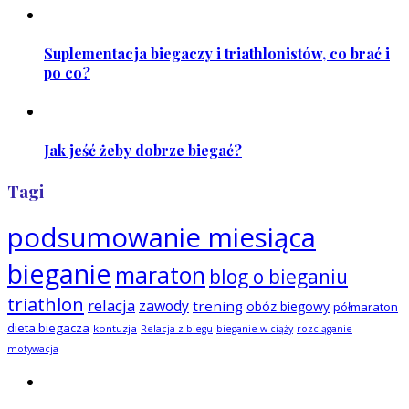
Suplementacja biegaczy i triathlonistów, co brać i
po co?
Jak jeść żeby dobrze biegać?
Tagi
podsumowanie miesiąca
bieganie
maraton
blog o bieganiu
triathlon
relacja
zawody
trening
obóz biegowy
półmaraton
dieta biegacza
kontuzja
Relacja z biegu
bieganie w ciąży
rozciąganie
motywacja