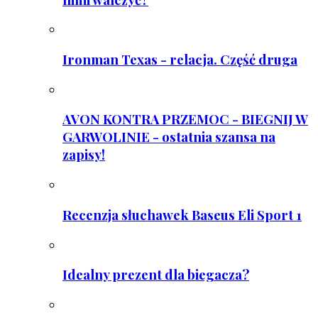
Ironman Texas - relacja. Część druga
AVON KONTRA PRZEMOC - BIEGNIJ W
GARWOLINIE - ostatnia szansa na
zapisy!
Recenzja słuchawek Baseus Eli Sport 1
Idealny prezent dla biegacza?