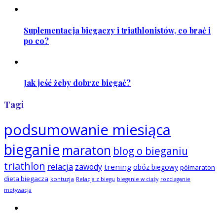
Suplementacja biegaczy i triathlonistów, co brać i
po co?
Jak jeść żeby dobrze biegać?
Tagi
podsumowanie miesiąca
bieganie
maraton
blog o bieganiu
triathlon
relacja
zawody
trening
obóz biegowy
półmaraton
dieta biegacza
kontuzja
Relacja z biegu
bieganie w ciąży
rozciąganie
motywacja