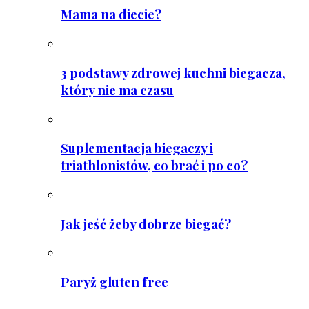
Mama na diecie?
3 podstawy zdrowej kuchni biegacza,
który nie ma czasu
Suplementacja biegaczy i
triathlonistów, co brać i po co?
Jak jeść żeby dobrze biegać?
Paryż gluten free