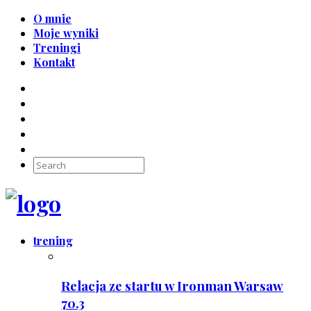
O mnie
Moje wyniki
Treningi
Kontakt
trening
Relacja ze startu w Ironman Warsaw
70.3