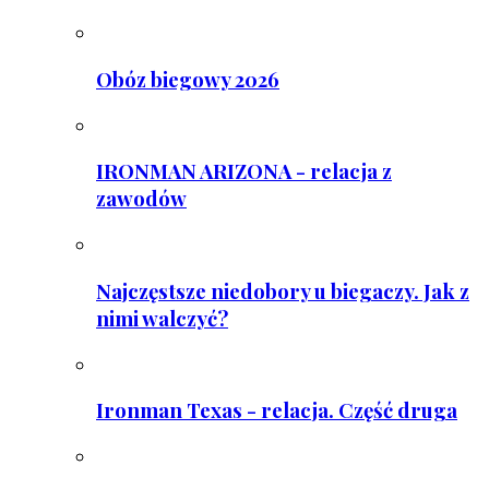
Obóz biegowy 2026
IRONMAN ARIZONA - relacja z
zawodów
Najczęstsze niedobory u biegaczy. Jak z
nimi walczyć?
Ironman Texas - relacja. Część druga