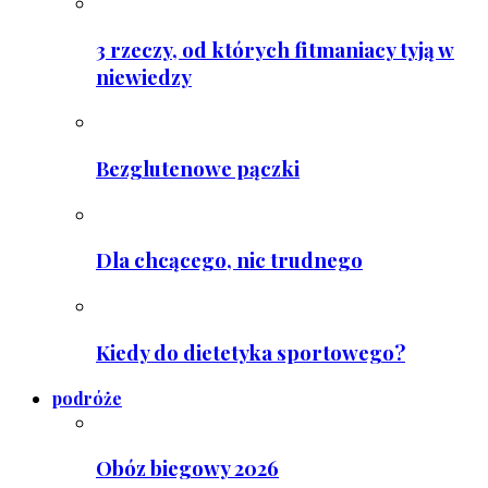
3 rzeczy, od których fitmaniacy tyją w
niewiedzy
Bezglutenowe pączki
Dla chcącego, nic trudnego
Kiedy do dietetyka sportowego?
podróże
Obóz biegowy 2026