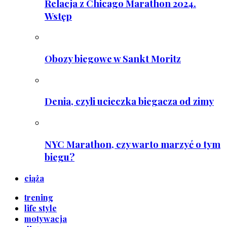
Relacja z Chicago Marathon 2024.
Wstęp
Obozy biegowe w Sankt Moritz
Denia, czyli ucieczka biegacza od zimy
NYC Marathon, czy warto marzyć o tym
biegu?
ciąża
trening
life style
motywacja