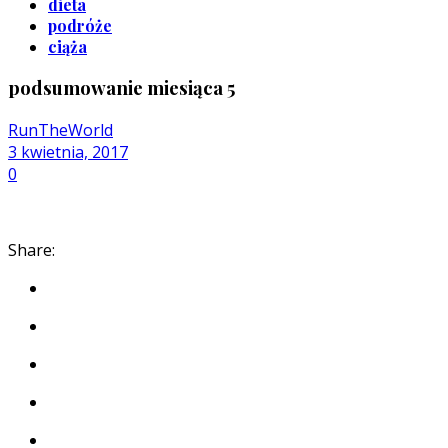
dieta
podróże
ciąża
podsumowanie miesiąca 5
RunTheWorld
3 kwietnia, 2017
0
Share: