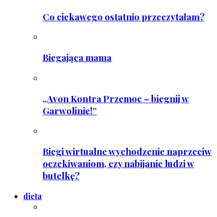
Co ciekawego ostatnio przeczytałam?
Biegająca mama
„Avon Kontra Przemoc – biegnij w
Garwolinie!”
Biegi wirtualne wychodzenie naprzeciw
oczekiwaniom, czy nabijanie ludzi w
butelkę?
dieta