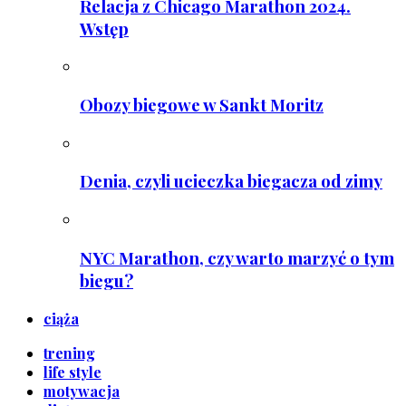
Relacja z Chicago Marathon 2024.
Wstęp
Obozy biegowe w Sankt Moritz
Denia, czyli ucieczka biegacza od zimy
NYC Marathon, czy warto marzyć o tym
biegu?
ciąża
trening
life style
motywacja