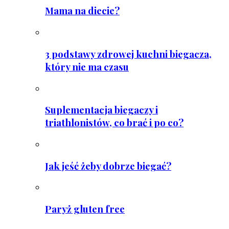
Mama na diecie?
3 podstawy zdrowej kuchni biegacza,
który nie ma czasu
Suplementacja biegaczy i
triathlonistów, co brać i po co?
Jak jeść żeby dobrze biegać?
Paryż gluten free