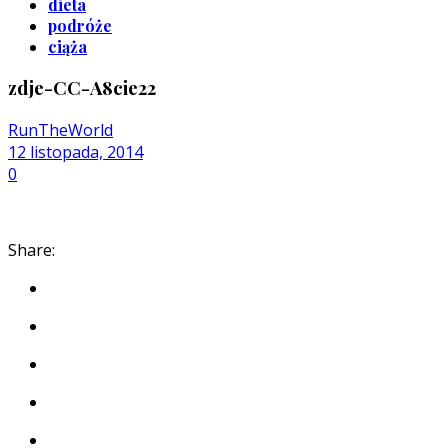
dieta
podróże
ciąża
zdje-CC-A8cie22
RunTheWorld
12 listopada, 2014
0
Share: