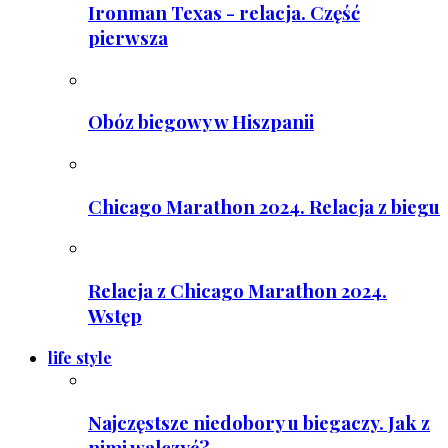
Ironman Texas - relacja. Część
pierwsza
Obóz biegowy w Hiszpanii
Chicago Marathon 2024. Relacja z biegu
Relacja z Chicago Marathon 2024.
Wstęp
life style
Najczęstsze niedobory u biegaczy. Jak z
nimi walczyć?