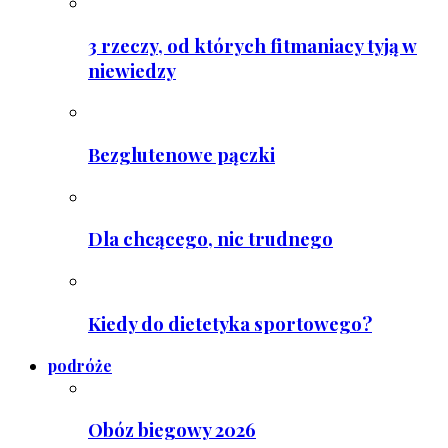
3 rzeczy, od których fitmaniacy tyją w
niewiedzy
Bezglutenowe pączki
Dla chcącego, nic trudnego
Kiedy do dietetyka sportowego?
podróże
Obóz biegowy 2026