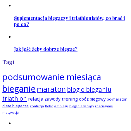
Suplementacja biegaczy i triathlonistów, co brać i
po co?
Jak jeść żeby dobrze biegać?
Tagi
podsumowanie miesiąca
bieganie
maraton
blog o bieganiu
triathlon
relacja
zawody
trening
obóz biegowy
półmaraton
dieta biegacza
kontuzja
Relacja z biegu
bieganie w ciąży
rozciąganie
motywacja