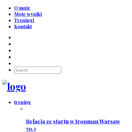
O mnie
Moje wyniki
Treningi
Kontakt
trening
Relacja ze startu w Ironman Warsaw
70.3