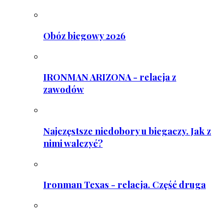
Obóz biegowy 2026
IRONMAN ARIZONA - relacja z
zawodów
Najczęstsze niedobory u biegaczy. Jak z
nimi walczyć?
Ironman Texas - relacja. Część druga