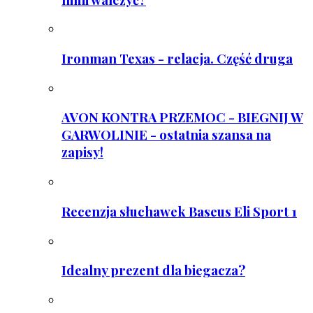
Ironman Texas - relacja. Część druga
AVON KONTRA PRZEMOC - BIEGNIJ W
GARWOLINIE - ostatnia szansa na
zapisy!
Recenzja słuchawek Baseus Eli Sport 1
Idealny prezent dla biegacza?