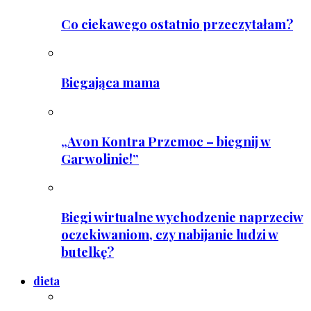
Co ciekawego ostatnio przeczytałam?
Biegająca mama
„Avon Kontra Przemoc – biegnij w
Garwolinie!”
Biegi wirtualne wychodzenie naprzeciw
oczekiwaniom, czy nabijanie ludzi w
butelkę?
dieta