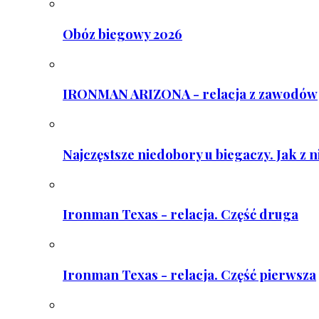
Obóz biegowy 2026
IRONMAN ARIZONA - relacja z zawodów
Najczęstsze niedobory u biegaczy. Jak z 
Ironman Texas - relacja. Część druga
Ironman Texas - relacja. Część pierwsza