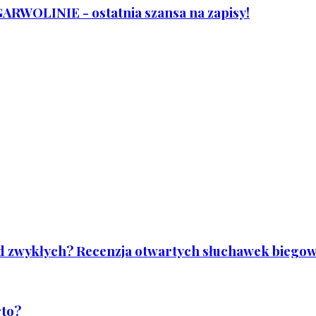
WOLINIE - ostatnia szansa na zapisy!
od zwykłych? Recenzja otwartych słuchawek biegowy
rto?