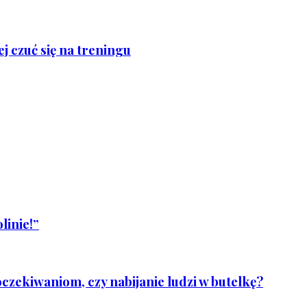
j czuć się na treningu
linie!”
czekiwaniom, czy nabijanie ludzi w butelkę?