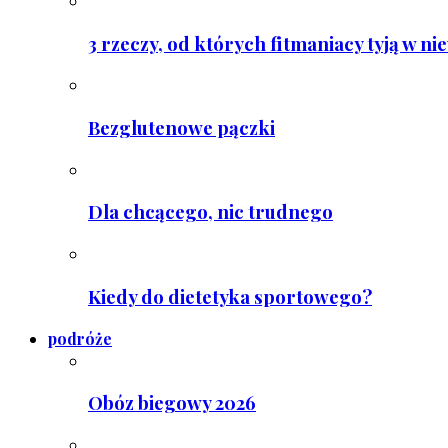
3 rzeczy, od których fitmaniacy tyją w ni
Bezglutenowe pączki
Dla chcącego, nic trudnego
Kiedy do dietetyka sportowego?
podróże
Obóz biegowy 2026