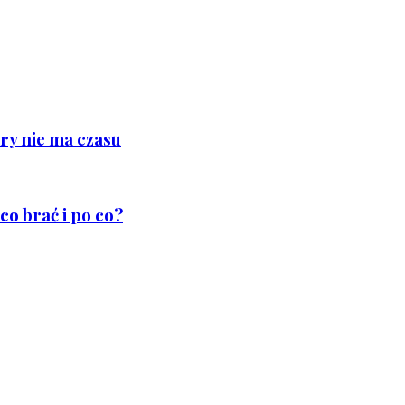
ry nie ma czasu
co brać i po co?