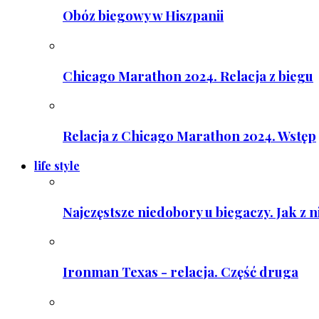
Obóz biegowy w Hiszpanii
Chicago Marathon 2024. Relacja z biegu
Relacja z Chicago Marathon 2024. Wstęp
life style
Najczęstsze niedobory u biegaczy. Jak z 
Ironman Texas - relacja. Część druga