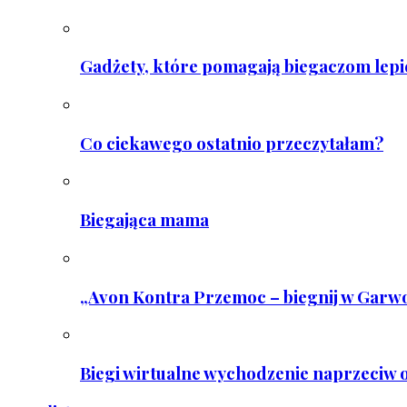
Gadżety, które pomagają biegaczom lepie
Co ciekawego ostatnio przeczytałam?
Biegająca mama
„Avon Kontra Przemoc – biegnij w Garwo
Biegi wirtualne wychodzenie naprzeciw o