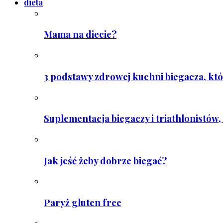
dieta
Mama na diecie?
3 podstawy zdrowej kuchni biegacza, któ
Suplementacja biegaczy i triathlonistów, 
Jak jeść żeby dobrze biegać?
Paryż gluten free