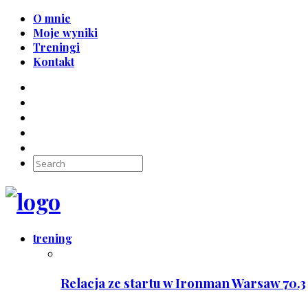
O mnie
Moje wyniki
Treningi
Kontakt
trening
Relacja ze startu w Ironman Warsaw 70.3