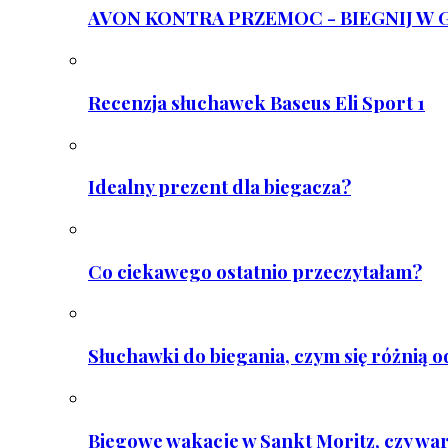
AVON KONTRA PRZEMOC - BIEGNIJ W GAR
Recenzja słuchawek Baseus Eli Sport 1
Idealny prezent dla biegacza?
Co ciekawego ostatnio przeczytałam?
Słuchawki do biegania, czym się różnią 
Biegowe wakacje w Sankt Moritz, czy wa