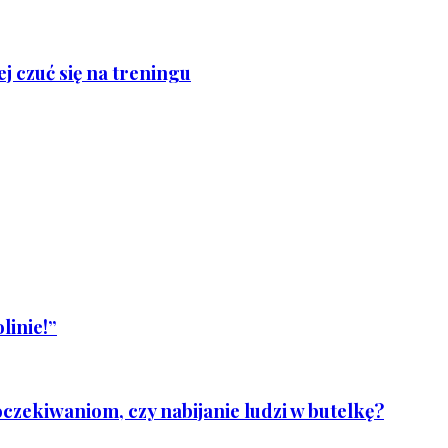
j czuć się na treningu
linie!”
czekiwaniom, czy nabijanie ludzi w butelkę?