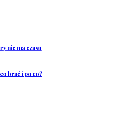
ry nie ma czasu
co brać i po co?