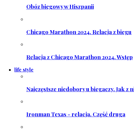
Obóz biegowy w Hiszpanii
Chicago Marathon 2024. Relacja z biegu
Relacja z Chicago Marathon 2024. Wstęp
life style
Najczęstsze niedobory u biegaczy. Jak z 
Ironman Texas - relacja. Część druga