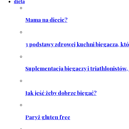
dieta
Mama na diecie?
3 podstawy zdrowej kuchni biegacza, któ
Suplementacja biegaczy i triathlonistów, 
Jak jeść żeby dobrze biegać?
Paryż gluten free