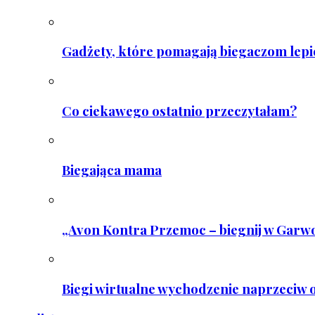
Gadżety, które pomagają biegaczom lepie
Co ciekawego ostatnio przeczytałam?
Biegająca mama
„Avon Kontra Przemoc – biegnij w Garwo
Biegi wirtualne wychodzenie naprzeciw o