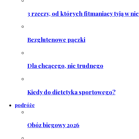
3 rzeczy, od których fitmaniacy tyją w ni
Bezglutenowe pączki
Dla chcącego, nic trudnego
Kiedy do dietetyka sportowego?
podróże
Obóz biegowy 2026