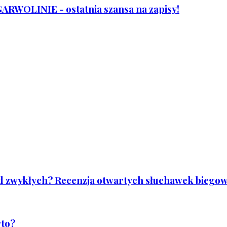
WOLINIE - ostatnia szansa na zapisy!
od zwykłych? Recenzja otwartych słuchawek biegowy
rto?