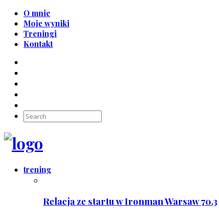
O mnie
Moje wyniki
Treningi
Kontakt
trening
Relacja ze startu w Ironman Warsaw 70.3