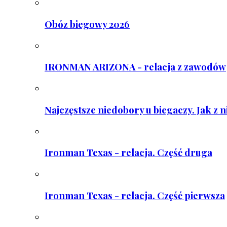
Obóz biegowy 2026
IRONMAN ARIZONA - relacja z zawodów
Najczęstsze niedobory u biegaczy. Jak z 
Ironman Texas - relacja. Część druga
Ironman Texas - relacja. Część pierwsza