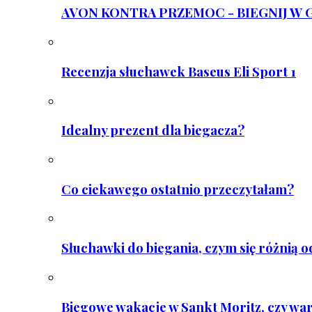
AVON KONTRA PRZEMOC - BIEGNIJ W GAR
Recenzja słuchawek Baseus Eli Sport 1
Idealny prezent dla biegacza?
Co ciekawego ostatnio przeczytałam?
Słuchawki do biegania, czym się różnią 
Biegowe wakacje w Sankt Moritz, czy wa