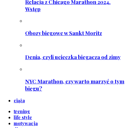
Relacja z Chicago Marathon 2024.
Wstęp
Obozy biegowe w Sankt Moritz
Denia, czyli ucieczka biegacza od zimy
NYC Marathon, czy warto marzyć o tym
biegu?
ciąża
trening
life style
motywacja