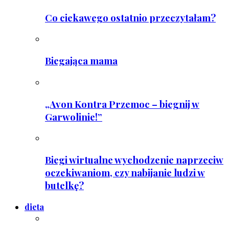
Co ciekawego ostatnio przeczytałam?
Biegająca mama
„Avon Kontra Przemoc – biegnij w
Garwolinie!”
Biegi wirtualne wychodzenie naprzeciw
oczekiwaniom, czy nabijanie ludzi w
butelkę?
dieta