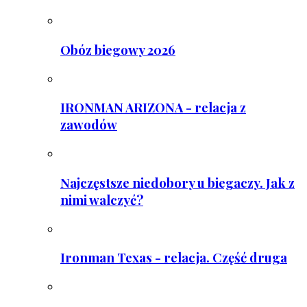
Obóz biegowy 2026
IRONMAN ARIZONA - relacja z
zawodów
Najczęstsze niedobory u biegaczy. Jak z
nimi walczyć?
Ironman Texas - relacja. Część druga