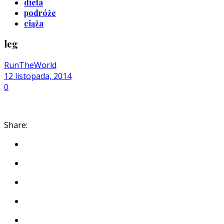
dieta
podróże
ciąża
leg
RunTheWorld
12 listopada, 2014
0
Share: