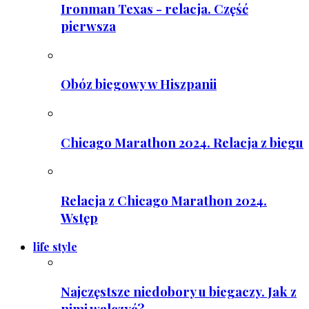
Ironman Texas - relacja. Część
pierwsza
Obóz biegowy w Hiszpanii
Chicago Marathon 2024. Relacja z biegu
Relacja z Chicago Marathon 2024.
Wstęp
life style
Najczęstsze niedobory u biegaczy. Jak z
nimi walczyć?