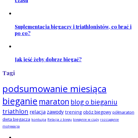
czasu
Suplementacja biegaczy i triathlonistów, co brać i
po co?
Jak jeść żeby dobrze biegać?
Tagi
podsumowanie miesiąca
bieganie
maraton
blog o bieganiu
triathlon
relacja
zawody
trening
obóz biegowy
półmaraton
dieta biegacza
kontuzja
Relacja z biegu
bieganie w ciąży
rozciąganie
motywacja