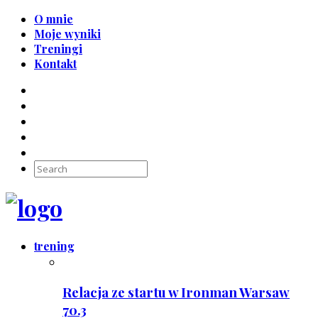
O mnie
Moje wyniki
Treningi
Kontakt
trening
Relacja ze startu w Ironman Warsaw
70.3