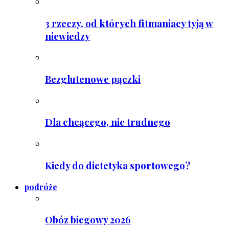
3 rzeczy, od których fitmaniacy tyją w
niewiedzy
Bezglutenowe pączki
Dla chcącego, nic trudnego
Kiedy do dietetyka sportowego?
podróże
Obóz biegowy 2026