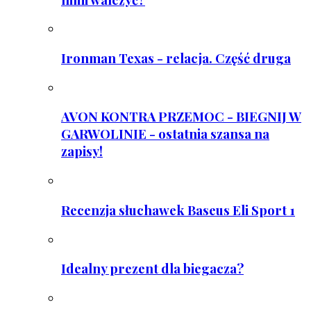
Ironman Texas - relacja. Część druga
AVON KONTRA PRZEMOC - BIEGNIJ W
GARWOLINIE - ostatnia szansa na
zapisy!
Recenzja słuchawek Baseus Eli Sport 1
Idealny prezent dla biegacza?