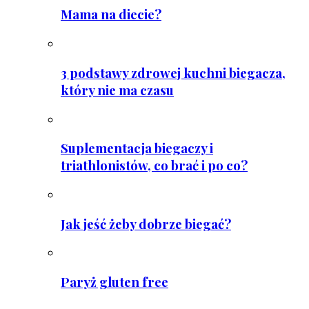
Mama na diecie?
3 podstawy zdrowej kuchni biegacza,
który nie ma czasu
Suplementacja biegaczy i
triathlonistów, co brać i po co?
Jak jeść żeby dobrze biegać?
Paryż gluten free