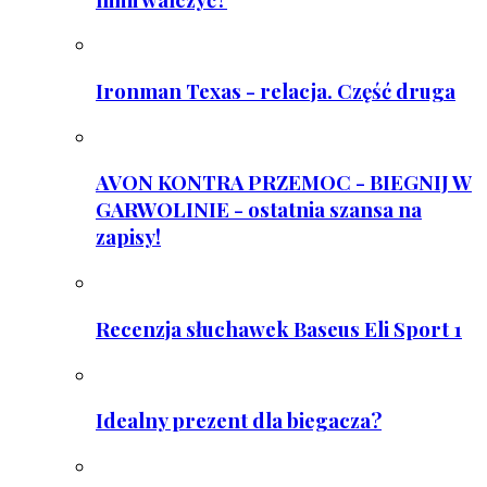
Ironman Texas - relacja. Część druga
AVON KONTRA PRZEMOC - BIEGNIJ W
GARWOLINIE - ostatnia szansa na
zapisy!
Recenzja słuchawek Baseus Eli Sport 1
Idealny prezent dla biegacza?