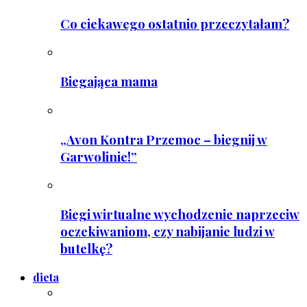
Co ciekawego ostatnio przeczytałam?
Biegająca mama
„Avon Kontra Przemoc – biegnij w
Garwolinie!”
Biegi wirtualne wychodzenie naprzeciw
oczekiwaniom, czy nabijanie ludzi w
butelkę?
dieta