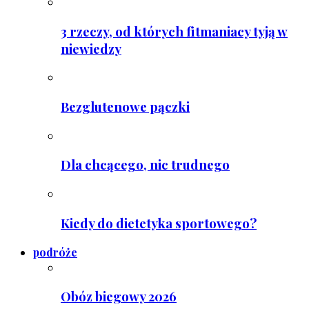
3 rzeczy, od których fitmaniacy tyją w
niewiedzy
Bezglutenowe pączki
Dla chcącego, nic trudnego
Kiedy do dietetyka sportowego?
podróże
Obóz biegowy 2026