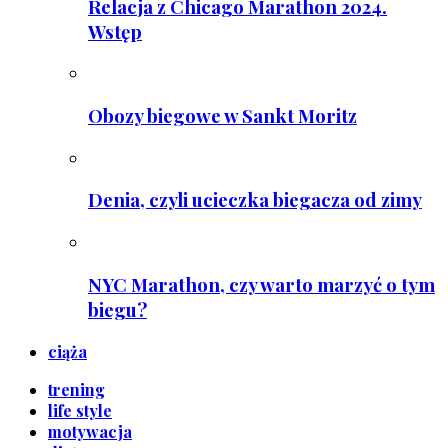
Relacja z Chicago Marathon 2024.
Wstęp
Obozy biegowe w Sankt Moritz
Denia, czyli ucieczka biegacza od zimy
NYC Marathon, czy warto marzyć o tym
biegu?
ciąża
trening
life style
motywacja