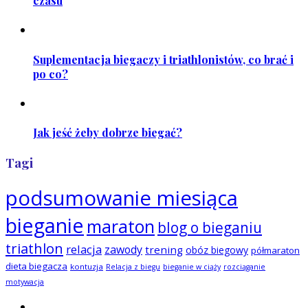
czasu
Suplementacja biegaczy i triathlonistów, co brać i
po co?
Jak jeść żeby dobrze biegać?
Tagi
podsumowanie miesiąca
bieganie
maraton
blog o bieganiu
triathlon
relacja
zawody
trening
obóz biegowy
półmaraton
dieta biegacza
kontuzja
Relacja z biegu
bieganie w ciąży
rozciąganie
motywacja