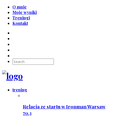
O mnie
Moje wyniki
Treningi
Kontakt
trening
Relacja ze startu w Ironman Warsaw
70.3