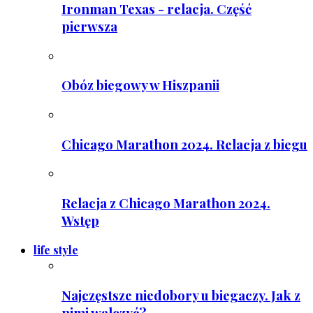
Ironman Texas - relacja. Część
pierwsza
Obóz biegowy w Hiszpanii
Chicago Marathon 2024. Relacja z biegu
Relacja z Chicago Marathon 2024.
Wstęp
life style
Najczęstsze niedobory u biegaczy. Jak z
nimi walczyć?