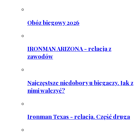
Obóz biegowy 2026
IRONMAN ARIZONA - relacja z
zawodów
Najczęstsze niedobory u biegaczy. Jak z
nimi walczyć?
Ironman Texas - relacja. Część druga