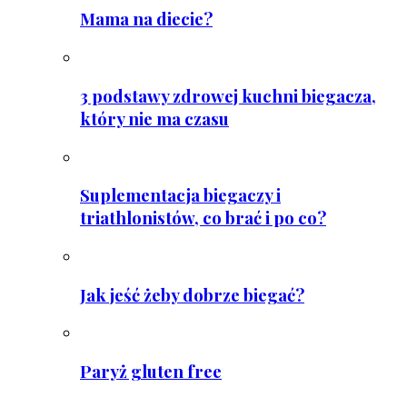
Mama na diecie?
3 podstawy zdrowej kuchni biegacza,
który nie ma czasu
Suplementacja biegaczy i
triathlonistów, co brać i po co?
Jak jeść żeby dobrze biegać?
Paryż gluten free