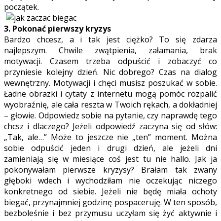
początek.
3. Pokonać pierwszy kryzys
Bardzo chcesz, a i tak jest ciężko? To się zdarza
najlepszym. Chwile zwątpienia, załamania, brak
motywacji. Czasem trzeba odpuścić i zobaczyć co
przyniesie kolejny dzień. Nic dobrego? Czas na dialog
wewnętrzny. Motywacji i chęci musisz poszukać w sobie.
Ładne obrazki i cytaty z internetu mogą pomóc rozpalić
wyobraźnię, ale cała reszta w Twoich rękach, a dokładniej
– głowie. Odpowiedz sobie na pytanie, czy naprawdę tego
chcsz i dlaczego? Jeżeli odpowiedź zaczyna się od słów:
„Tak, ale…” Może to jeszcze nie „ten” moment. Można
sobie odpuścić jeden i drugi dzień, ale jeżeli dni
zamieniają się w miesiące coś jest tu nie hallo. Jak ja
pokonywałam pierwsze kryzysy? Brałam tak zwany
głęboki wdech i wychodziłam nie oczekując niczego
konkretnego od siebie. Jeżeli nie będę miała ochoty
biegać, przynajmniej godzinę pospaceruję. W ten sposób,
bezboleśnie i bez przymusu uczyłam się żyć aktywnie i