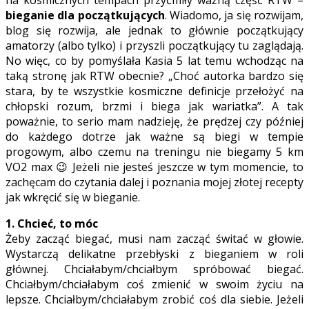
na kosmicznych tempach przyćmiły ważną część RTW –
bieganie dla początkujących
. Wiadomo, ja się rozwijam,
blog się rozwija, ale jednak to głównie początkujący
amatorzy (albo tylko) i przyszli początkujący tu zaglądają.
No więc, co by pomyślała Kasia 5 lat temu wchodząc na
taką stronę jak RTW obecnie? „Choć autorka bardzo się
stara, by te wszystkie kosmiczne definicje przełożyć na
chłopski rozum, brzmi i biega jak wariatka”. A tak
poważnie, to serio mam nadzieję, że prędzej czy później
do każdego dotrze jak ważne są biegi w tempie
progowym, albo czemu na treningu nie biegamy 5 km
VO2 max 😉 Jeżeli nie jesteś jeszcze w tym momencie, to
zachęcam do czytania dalej i poznania mojej złotej recepty
jak wkręcić się w bieganie.
1. Chcieć, to móc
Żeby zacząć biegać, musi nam zacząć świtać w głowie.
Wystarczą delikatne przebłyski z bieganiem w roli
głównej. Chciałabym/chciałbym spróbować biegać.
Chciałbym/chciałabym coś zmienić w swoim życiu na
lepsze. Chciałbym/chciałabym zrobić coś dla siebie. Jeżeli