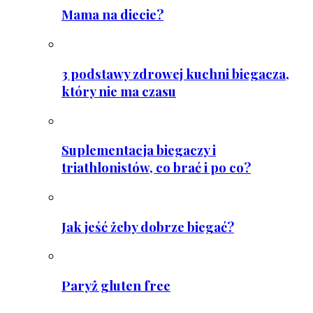
Mama na diecie?
3 podstawy zdrowej kuchni biegacza,
który nie ma czasu
Suplementacja biegaczy i
triathlonistów, co brać i po co?
Jak jeść żeby dobrze biegać?
Paryż gluten free