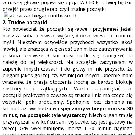
w naszej głowie pojawi się opcja JA CHCĘ, łatwiej będzie
przejść przez drugi etap, czyli trudne początki.
2. Trudne początki
Kto powiedział, że początki są łatwe i przyjemne? Jeżeli
masz za sobą pierwsze wyjście, dobrze wiesz co mam na
myśli. Niektórym oczywiście przychodzi wszystko jakoś
łatwiej, ale znacząca większość zanim bez zatrzymywania
pokona pierwsze 3 km musi nieźle się namęczyć. Ja
należę do tej większości. Na szczęście zaczynałam w
zupełnie innych czasach i do głowy mi nie przyszło, że
biegam jakoś gorzej, czy wolniej od innych. Obecnie mam
wrażenie, że presja otoczenia trochę za bardzo blokuje
niektórych początkujących. Warto zapamiętać, że
początki praktycznie zawsze są trudne i nie ma czego się
wstydzić, póki próbujemy. Spokojnie, bez ciśnienia na
kilometraż, wychodzimy i
spędzamy w biego-marszu 30
minut, na początek tyle wystarczy
. Niech organizm się
przyzwyczai, a w końcu sam wypowie, czy jest gotowy na
więcej. Gdy wyeliminujemy marsz i 30 minut ciągłego