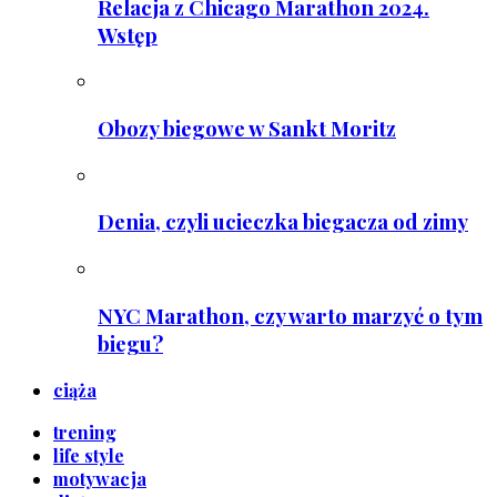
Relacja z Chicago Marathon 2024.
Wstęp
Obozy biegowe w Sankt Moritz
Denia, czyli ucieczka biegacza od zimy
NYC Marathon, czy warto marzyć o tym
biegu?
ciąża
trening
life style
motywacja