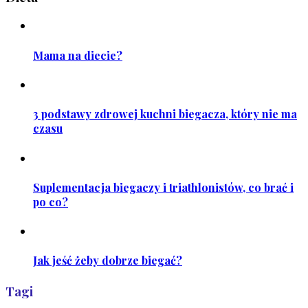
Mama na diecie?
3 podstawy zdrowej kuchni biegacza, który nie ma
czasu
Suplementacja biegaczy i triathlonistów, co brać i
po co?
Jak jeść żeby dobrze biegać?
Tagi