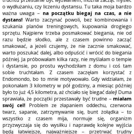
truchtu przestanie być wyzwaniem, można zacząć myśleć
o wydłużaniu, czy liczeniu dystansu. Tu taka moja bardzo
ważna uwaga –
na początku biegaj na czas, a nie
dystans!
Warto zaczynać powoli, bez kombinowania i
szukania planów treningowych, kupowania drogiego
sprzętu. Najpierw trzeba posmakować biegania, nie od
razu będzie słodko, ale z czasem powinno zacząć
smakować, a jeżeli czujemy, że nie zacznie smakować,
warto poszukać dalej, albo odpuścić i wrócić do biegania
później. Ja próbowałam kilka razy, nie myślałam o tempie
i dystansie, po prostu wychodziłam z domu i coś tam
sobie truchtałam. Z czasem zaczęłam korzystać z
Endomondo, bo to mnie motywowało. Gdy widziałam, że
pokonałam 3 kilometry w pół godziny, a miesiąc później
było to już 4,5 kilometra, aż chciało się biegać dalej! Duma
sprawiała, że początki przestawały być trudne –
miałam
swój cel!
Problem ze złapaniem oddechu, czerwona
twarz, sapanie, zatrzymywanie się, bunt żołądka – to
wszystko z czasem mija, normuje się, organizm
przyzwyczaja się do wysiłku i naprawdę kolejne wyjścia
będą łatwiejsze, najważniejsze – przetrwać trudny