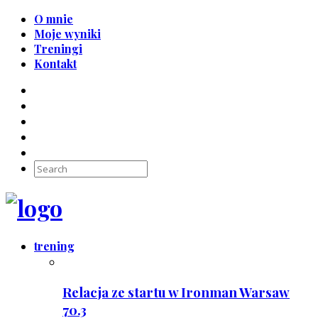
O mnie
Moje wyniki
Treningi
Kontakt
trening
Relacja ze startu w Ironman Warsaw
70.3