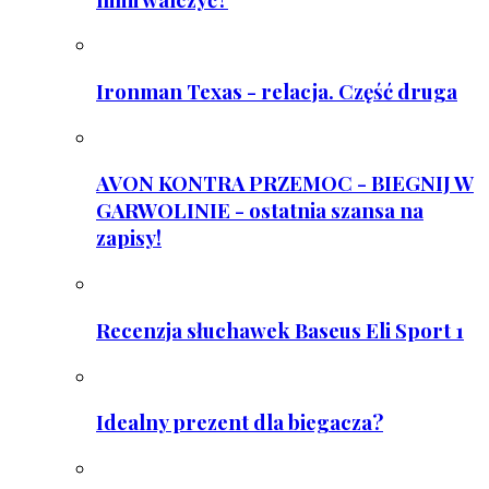
Ironman Texas - relacja. Część druga
AVON KONTRA PRZEMOC - BIEGNIJ W
GARWOLINIE - ostatnia szansa na
zapisy!
Recenzja słuchawek Baseus Eli Sport 1
Idealny prezent dla biegacza?