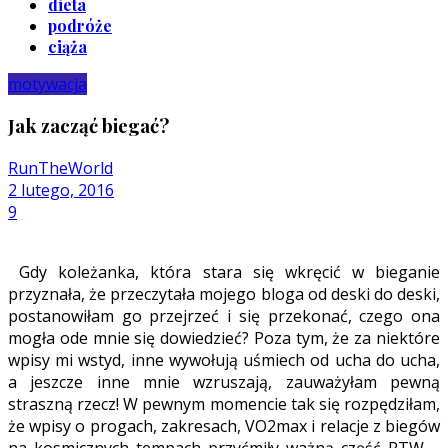
dieta
podróże
ciąża
motywacja
Jak zacząć biegać?
RunTheWorld
2 lutego, 2016
9
Gdy koleżanka, która stara się wkręcić w bieganie
przyznała, że przeczytała mojego bloga od deski do deski,
postanowiłam go przejrzeć i się przekonać, czego ona
mogła ode mnie się dowiedzieć? Poza tym, że za niektóre
wpisy mi wstyd, inne wywołują uśmiech od ucha do ucha,
a jeszcze inne mnie wzruszają, zauważyłam pewną
straszną rzecz! W pewnym momencie tak się rozpędziłam,
że wpisy o progach, zakresach, VO2max i relacje z biegów