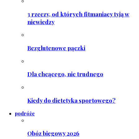
3 rzeczy, od których fitmaniacy tyją w
niewiedzy
Bezglutenowe pączki
Dla chcącego, nic trudnego
Kiedy do dietetyka sportowego?
podróże
Obóz biegowy 2026