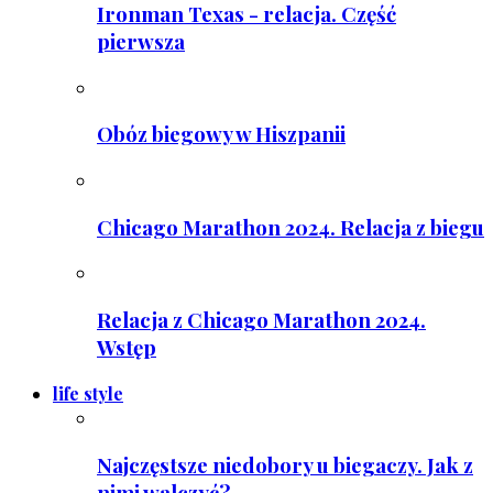
Ironman Texas - relacja. Część
pierwsza
Obóz biegowy w Hiszpanii
Chicago Marathon 2024. Relacja z biegu
Relacja z Chicago Marathon 2024.
Wstęp
life style
Najczęstsze niedobory u biegaczy. Jak z
nimi walczyć?