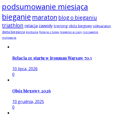
podsumowanie miesiąca
bieganie
maraton
blog o bieganiu
triathlon
relacja
zawody
trening
obóz biegowy
półmaraton
dieta biegacza
kontuzja
Relacja z biegu
bieganie w ciąży
rozciąganie
motywacja
Relacja ze startu w Ironman Warsaw 70.3
10 lipca, 2026
0
Obóz biegowy 2026
10 grudnia, 2025
0