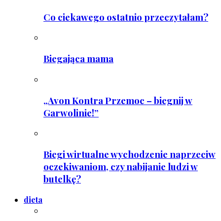
Co ciekawego ostatnio przeczytałam?
Biegająca mama
„Avon Kontra Przemoc – biegnij w
Garwolinie!”
Biegi wirtualne wychodzenie naprzeciw
oczekiwaniom, czy nabijanie ludzi w
butelkę?
dieta