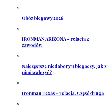
Obóz biegowy 2026
IRONMAN ARIZONA - relacja z
zawodów
Najczęstsze niedobory u biegaczy. Jak z
nimi walczyć?
Ironman Texas - relacja. Część druga