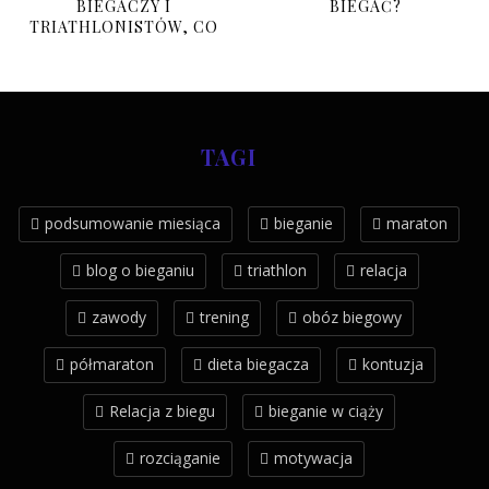
BIEGACZY I
BIEGAĆ?
TRIATHLONISTÓW, CO
BRAĆ I PO CO?
TAGI
podsumowanie miesiąca
bieganie
maraton
blog o bieganiu
triathlon
relacja
zawody
trening
obóz biegowy
półmaraton
dieta biegacza
kontuzja
Relacja z biegu
bieganie w ciąży
rozciąganie
motywacja