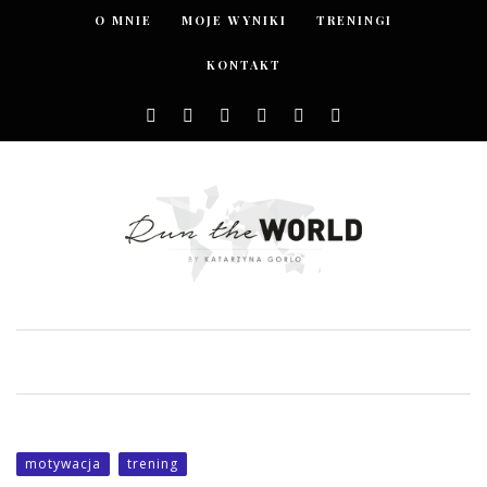
O MNIE
MOJE WYNIKI
TRENINGI
KONTAKT
motywacja
trening