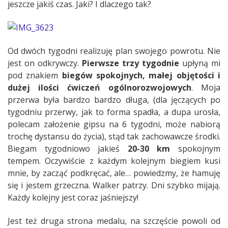
jeszcze jakiś czas. Jaki? I dlaczego tak?
Od dwóch tygodni realizuję plan swojego powrotu. Nie
jest on odkrywczy.
Pierwsze trzy tygodnie
upłyną mi
pod znakiem
biegów spokojnych, małej objętości i
dużej ilości ćwiczeń ogólnorozwojowych
. Moja
przerwa była bardzo bardzo długa, (dla jęczących po
tygodniu przerwy, jak to forma spadła, a dupa urosła,
polecam założenie gipsu na 6 tygodni, może nabiorą
trochę dystansu do życia), stąd tak zachowawcze środki.
Biegam tygodniowo jakieś
20-30 km
spokojnym
tempem. Oczywiście z każdym kolejnym biegiem kusi
mnie, by zacząć podkręcać, ale… powiedzmy, że hamuję
się i jestem grzeczna. Walker patrzy. Dni szybko mijają.
Każdy kolejny jest coraz jaśniejszy!
Jest też druga strona medalu, na szczęście powoli od