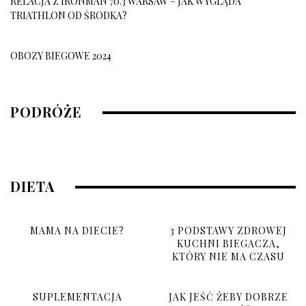
RELACJA Z IRONMAN 70.3 WARSAW – JAK WYGLĄDA
TRIATHLON OD ŚRODKA?
OBOZY BIEGOWE 2024
OBÓZ BIEGOWY 2026
PODRÓŻE
10 grudnia, 2025
DIETA
MAMA NA DIECIE?
3 PODSTAWY ZDROWEJ
KUCHNI BIEGACZA,
KTÓRY NIE MA CZASU
SUPLEMENTACJA
JAK JEŚĆ ŻEBY DOBRZE