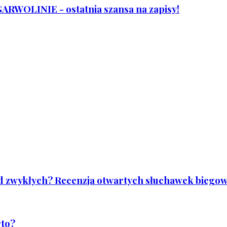
WOLINIE - ostatnia szansa na zapisy!
od zwykłych? Recenzja otwartych słuchawek biegowy
rto?