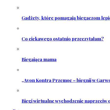
Gadżety, które pomagają biegaczom lepie
Co ciekawego ostatnio przeczytałam?
Biegająca mama
„Avon Kontra Przemoc – biegnij w Garwo
Biegi wirtualne wychodzenie naprzeciw o