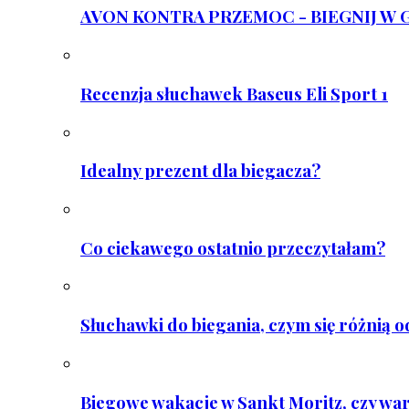
AVON KONTRA PRZEMOC - BIEGNIJ W GAR
Recenzja słuchawek Baseus Eli Sport 1
Idealny prezent dla biegacza?
Co ciekawego ostatnio przeczytałam?
Słuchawki do biegania, czym się różnią 
Biegowe wakacje w Sankt Moritz, czy wa