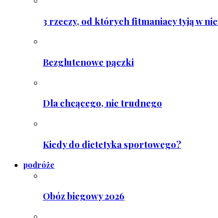
3 rzeczy, od których fitmaniacy tyją w ni
Bezglutenowe pączki
Dla chcącego, nic trudnego
Kiedy do dietetyka sportowego?
podróże
Obóz biegowy 2026