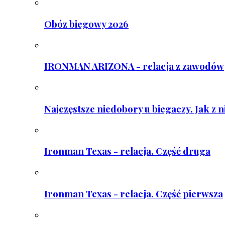
Obóz biegowy 2026
IRONMAN ARIZONA - relacja z zawodów
Najczęstsze niedobory u biegaczy. Jak z 
Ironman Texas - relacja. Część druga
Ironman Texas - relacja. Część pierwsza