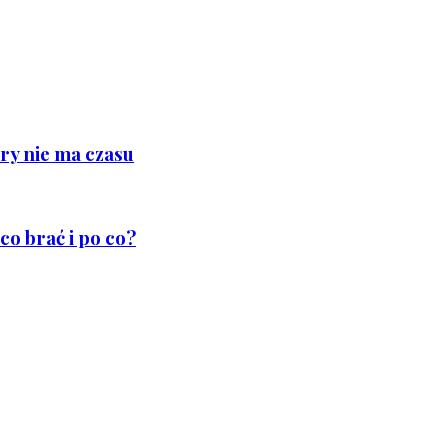
ry nie ma czasu
co brać i po co?