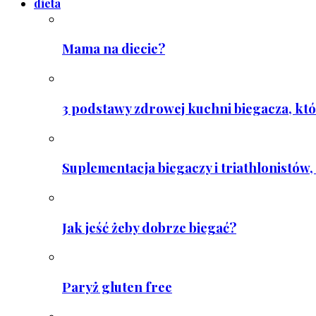
dieta
Mama na diecie?
3 podstawy zdrowej kuchni biegacza, któ
Suplementacja biegaczy i triathlonistów, 
Jak jeść żeby dobrze biegać?
Paryż gluten free