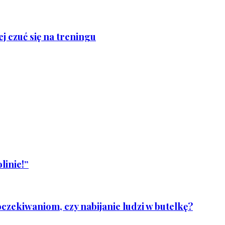
j czuć się na treningu
linie!”
czekiwaniom, czy nabijanie ludzi w butelkę?