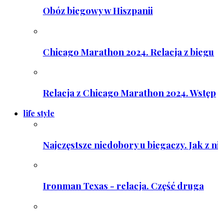
Obóz biegowy w Hiszpanii
Chicago Marathon 2024. Relacja z biegu
Relacja z Chicago Marathon 2024. Wstęp
life style
Najczęstsze niedobory u biegaczy. Jak z 
Ironman Texas - relacja. Część druga