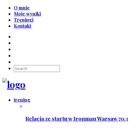
O mnie
Moje wyniki
Treningi
Kontakt
trening
Relacja ze startu w Ironman Warsaw 70.3