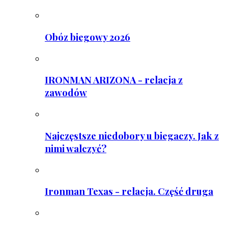
Obóz biegowy 2026
IRONMAN ARIZONA - relacja z
zawodów
Najczęstsze niedobory u biegaczy. Jak z
nimi walczyć?
Ironman Texas - relacja. Część druga