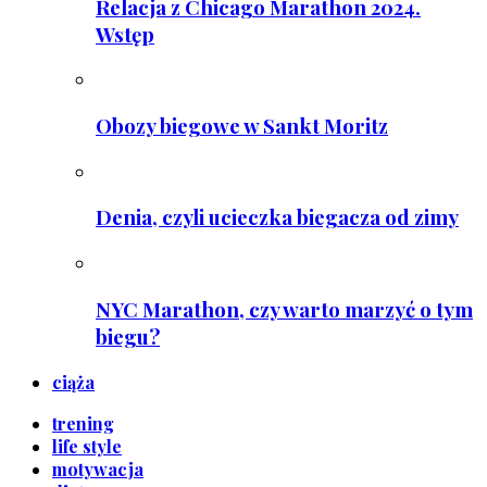
Relacja z Chicago Marathon 2024.
Wstęp
Obozy biegowe w Sankt Moritz
Denia, czyli ucieczka biegacza od zimy
NYC Marathon, czy warto marzyć o tym
biegu?
ciąża
trening
life style
motywacja