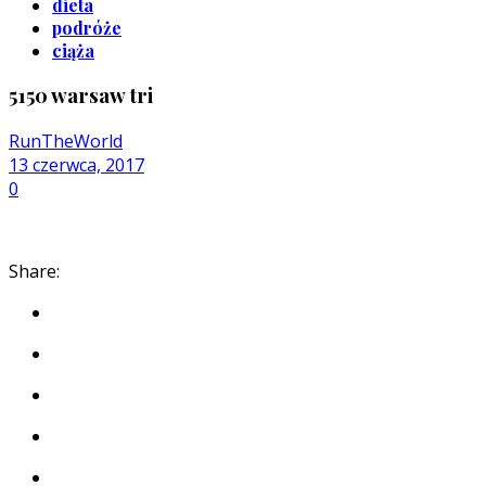
dieta
podróże
ciąża
5150 warsaw tri
RunTheWorld
13 czerwca, 2017
0
Share: