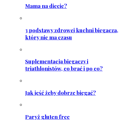
Mama na diecie?
3 podstawy zdrowej kuchni biegacza,
który nie ma czasu
Suplementacja biegaczy i
triathlonistów, co brać i po co?
Jak jeść żeby dobrze biegać?
Paryż gluten free