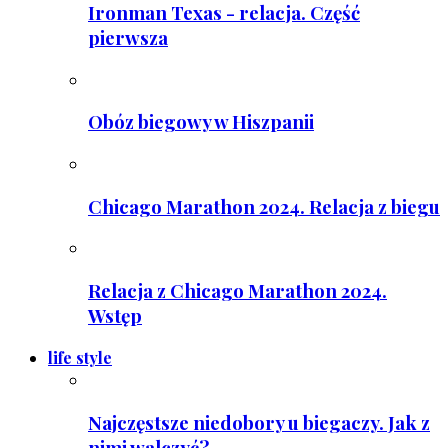
Ironman Texas - relacja. Część
pierwsza
Obóz biegowy w Hiszpanii
Chicago Marathon 2024. Relacja z biegu
Relacja z Chicago Marathon 2024.
Wstęp
life style
Najczęstsze niedobory u biegaczy. Jak z
nimi walczyć?