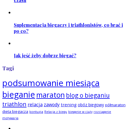
czasu
Suplementacja biegaczy i triathlonistów, co brać i
po co?
Jak jeść żeby dobrze biegać?
Tagi
podsumowanie miesiąca
bieganie
maraton
blog o bieganiu
triathlon
relacja
zawody
trening
obóz biegowy
półmaraton
dieta biegacza
kontuzja
Relacja z biegu
bieganie w ciąży
rozciąganie
motywacja