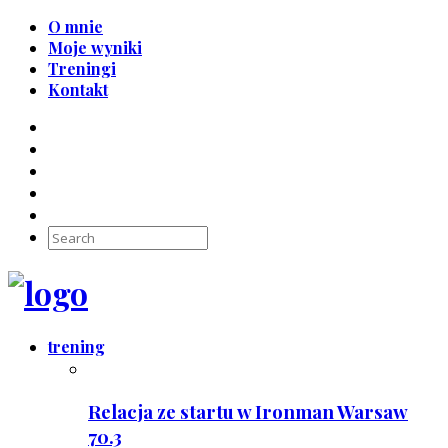
O mnie
Moje wyniki
Treningi
Kontakt
trening
Relacja ze startu w Ironman Warsaw
70.3