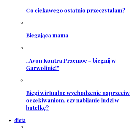
Co ciekawego ostatnio przeczytałam?
Biegająca mama
„Avon Kontra Przemoc – biegnij w
Garwolinie!”
Biegi wirtualne wychodzenie naprzeciw
oczekiwaniom, czy nabijanie ludzi w
butelkę?
dieta