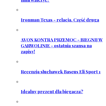
Ironman Texas - relacja. Część druga
AVON KONTRA PRZEMOC - BIEGNIJ W
GARWOLINIE - ostatnia szansa na
zapisy!
Recenzja słuchawek Baseus Eli Sport 1
Idealny prezent dla biegacza?