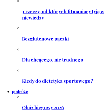
3 rzeczy, od których fitmaniacy tyją w
niewiedzy
Bezglutenowe pączki
Dla chcącego, nic trudnego
Kiedy do dietetyka sportowego?
podróże
Obóz biegowy 2026