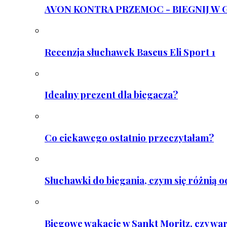
AVON KONTRA PRZEMOC - BIEGNIJ W GAR
Recenzja słuchawek Baseus Eli Sport 1
Idealny prezent dla biegacza?
Co ciekawego ostatnio przeczytałam?
Słuchawki do biegania, czym się różnią 
Biegowe wakacje w Sankt Moritz, czy wa