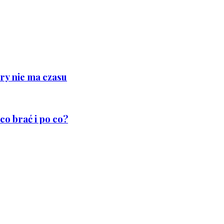
ry nie ma czasu
co brać i po co?