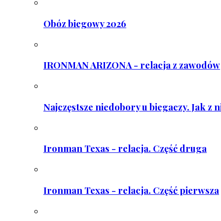
Obóz biegowy 2026
IRONMAN ARIZONA - relacja z zawodów
Najczęstsze niedobory u biegaczy. Jak z 
Ironman Texas - relacja. Część druga
Ironman Texas - relacja. Część pierwsza