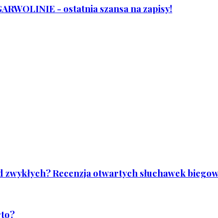
WOLINIE - ostatnia szansa na zapisy!
od zwykłych? Recenzja otwartych słuchawek biegowy
rto?