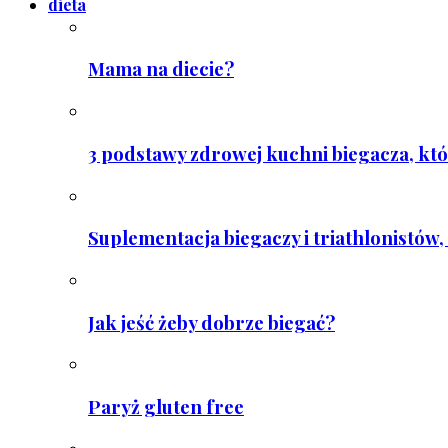
dieta
Mama na diecie?
3 podstawy zdrowej kuchni biegacza, któ
Suplementacja biegaczy i triathlonistów, 
Jak jeść żeby dobrze biegać?
Paryż gluten free