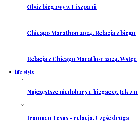
Obóz biegowy w Hiszpanii
Chicago Marathon 2024. Relacja z biegu
Relacja z Chicago Marathon 2024. Wstęp
life style
Najczęstsze niedobory u biegaczy. Jak z 
Ironman Texas - relacja. Część druga