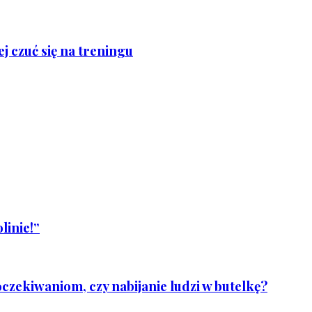
j czuć się na treningu
linie!”
czekiwaniom, czy nabijanie ludzi w butelkę?