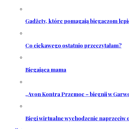
Gadżety, które pomagają biegaczom lepie
Co ciekawego ostatnio przeczytałam?
Biegająca mama
„Avon Kontra Przemoc – biegnij w Garwo
Biegi wirtualne wychodzenie naprzeciw o