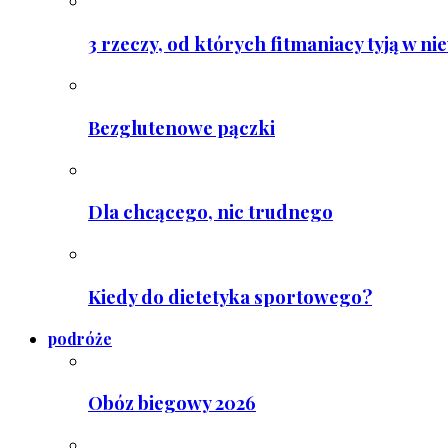
3 rzeczy, od których fitmaniacy tyją w ni
Bezglutenowe pączki
Dla chcącego, nic trudnego
Kiedy do dietetyka sportowego?
podróże
Obóz biegowy 2026