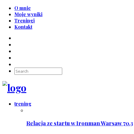
O mnie
Moje wyniki
Treningi
Kontakt
trening
Relacja ze startu w Ironman Warsaw 70.3