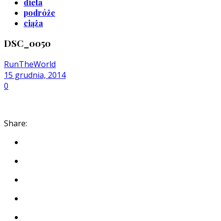
dieta
podróże
ciąża
DSC_0050
RunTheWorld
15 grudnia, 2014
0
Share: