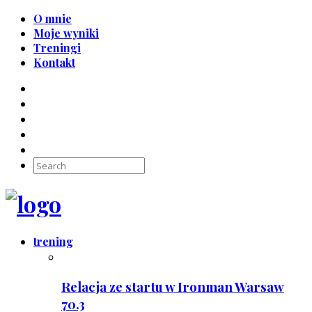
O mnie
Moje wyniki
Treningi
Kontakt
trening
Relacja ze startu w Ironman Warsaw
70.3