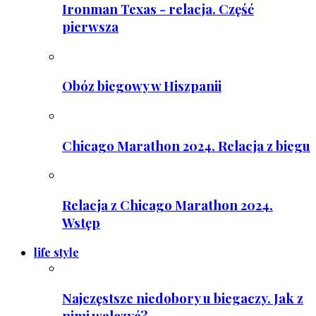
Ironman Texas - relacja. Część
pierwsza
Obóz biegowy w Hiszpanii
Chicago Marathon 2024. Relacja z biegu
Relacja z Chicago Marathon 2024.
Wstęp
life style
Najczęstsze niedobory u biegaczy. Jak z
nimi walczyć?