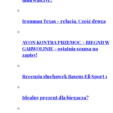
Ironman Texas - relacja. Część druga
AVON KONTRA PRZEMOC - BIEGNIJ W
GARWOLINIE - ostatnia szansa na
zapisy!
Recenzja słuchawek Baseus Eli Sport 1
Idealny prezent dla biegacza?