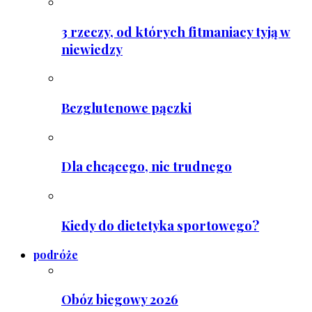
3 rzeczy, od których fitmaniacy tyją w
niewiedzy
Bezglutenowe pączki
Dla chcącego, nic trudnego
Kiedy do dietetyka sportowego?
podróże
Obóz biegowy 2026