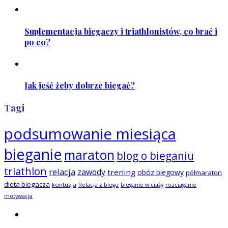
Suplementacja biegaczy i triathlonistów, co brać i
po co?
Jak jeść żeby dobrze biegać?
Tagi
podsumowanie miesiąca
bieganie
maraton
blog o bieganiu
triathlon
relacja
zawody
trening
obóz biegowy
półmaraton
dieta biegacza
kontuzja
Relacja z biegu
bieganie w ciąży
rozciąganie
motywacja