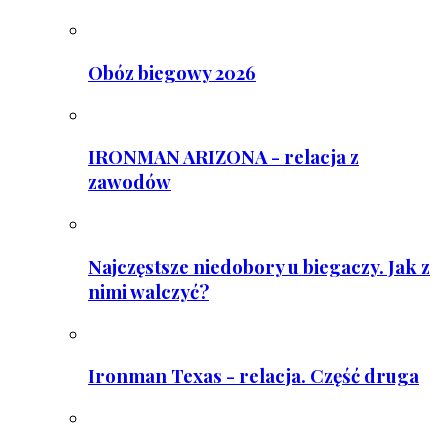
Obóz biegowy 2026
IRONMAN ARIZONA - relacja z
zawodów
Najczęstsze niedobory u biegaczy. Jak z
nimi walczyć?
Ironman Texas - relacja. Część druga