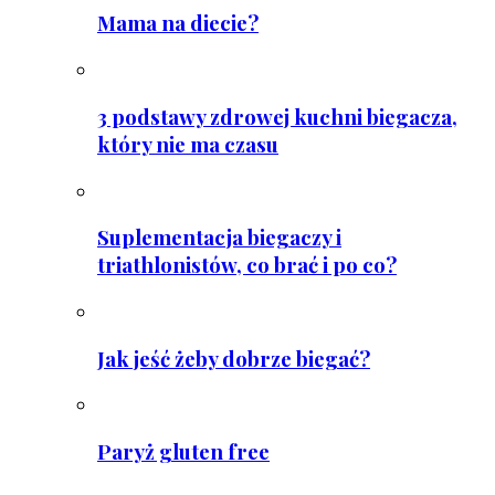
Mama na diecie?
3 podstawy zdrowej kuchni biegacza,
który nie ma czasu
Suplementacja biegaczy i
triathlonistów, co brać i po co?
Jak jeść żeby dobrze biegać?
Paryż gluten free