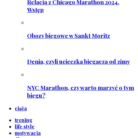
Relacja z Chicago Marathon 2024.
Wstęp
Obozy biegowe w Sankt Moritz
Denia, czyli ucieczka biegacza od zimy
NYC Marathon, czy warto marzyć o tym
biegu?
ciąża
trening
life style
motywacja