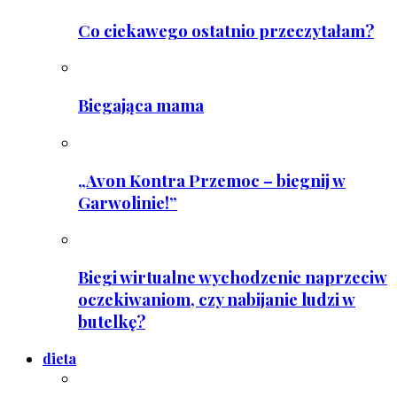
Co ciekawego ostatnio przeczytałam?
Biegająca mama
„Avon Kontra Przemoc – biegnij w
Garwolinie!”
Biegi wirtualne wychodzenie naprzeciw
oczekiwaniom, czy nabijanie ludzi w
butelkę?
dieta