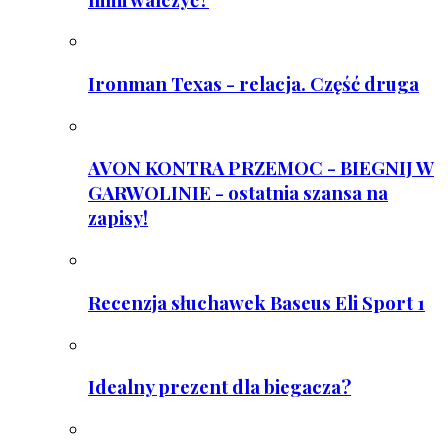
Ironman Texas - relacja. Część druga
AVON KONTRA PRZEMOC - BIEGNIJ W
GARWOLINIE - ostatnia szansa na
zapisy!
Recenzja słuchawek Baseus Eli Sport 1
Idealny prezent dla biegacza?