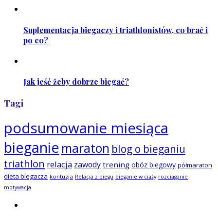
Suplementacja biegaczy i triathlonistów, co brać i
po co?
Jak jeść żeby dobrze biegać?
Tagi
podsumowanie miesiąca
bieganie
maraton
blog o bieganiu
triathlon
relacja
zawody
trening
obóz biegowy
półmaraton
dieta biegacza
kontuzja
Relacja z biegu
bieganie w ciąży
rozciąganie
motywacja