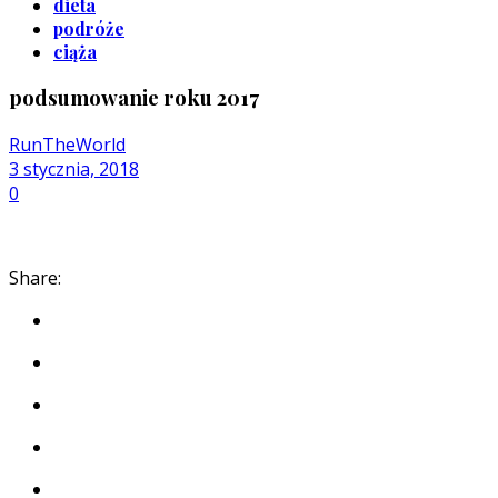
dieta
podróże
ciąża
podsumowanie roku 2017
RunTheWorld
3 stycznia, 2018
0
Share: