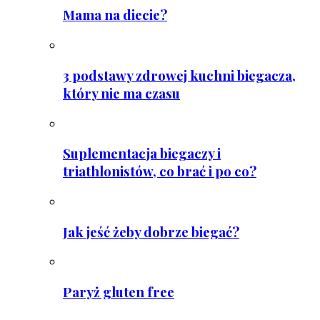
Mama na diecie?
3 podstawy zdrowej kuchni biegacza,
który nie ma czasu
Suplementacja biegaczy i
triathlonistów, co brać i po co?
Jak jeść żeby dobrze biegać?
Paryż gluten free