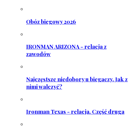
Obóz biegowy 2026
IRONMAN ARIZONA - relacja z
zawodów
Najczęstsze niedobory u biegaczy. Jak z
nimi walczyć?
Ironman Texas - relacja. Część druga