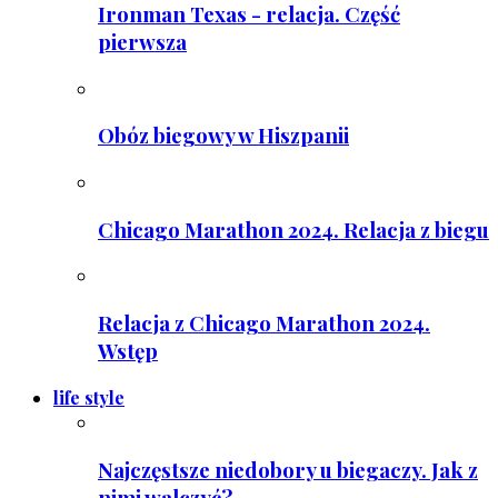
Ironman Texas - relacja. Część
pierwsza
Obóz biegowy w Hiszpanii
Chicago Marathon 2024. Relacja z biegu
Relacja z Chicago Marathon 2024.
Wstęp
life style
Najczęstsze niedobory u biegaczy. Jak z
nimi walczyć?