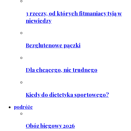
3 rzeczy, od których fitmaniacy tyją w
niewiedzy
Bezglutenowe pączki
Dla chcącego, nic trudnego
Kiedy do dietetyka sportowego?
podróże
Obóz biegowy 2026