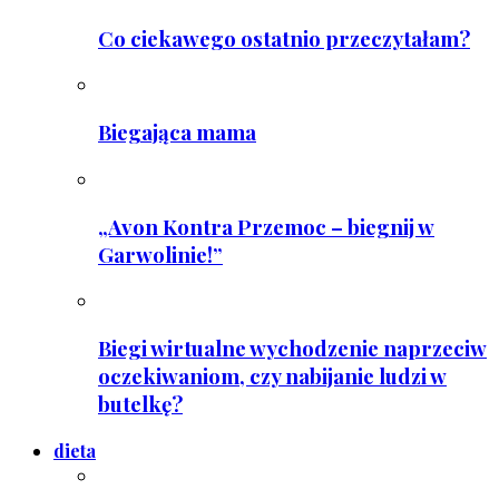
Co ciekawego ostatnio przeczytałam?
Biegająca mama
„Avon Kontra Przemoc – biegnij w
Garwolinie!”
Biegi wirtualne wychodzenie naprzeciw
oczekiwaniom, czy nabijanie ludzi w
butelkę?
dieta