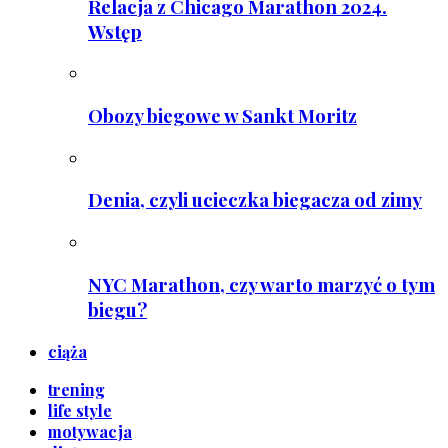
Relacja z Chicago Marathon 2024.
Wstęp
Obozy biegowe w Sankt Moritz
Denia, czyli ucieczka biegacza od zimy
NYC Marathon, czy warto marzyć o tym
biegu?
ciąża
trening
life style
motywacja