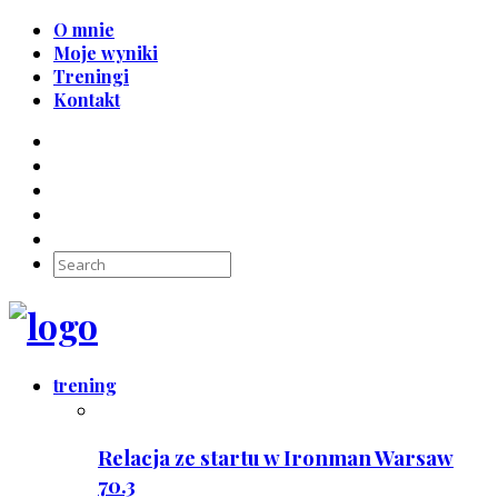
O mnie
Moje wyniki
Treningi
Kontakt
trening
Relacja ze startu w Ironman Warsaw
70.3